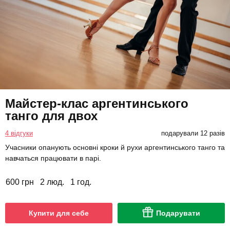
Майстер-клас аргентинського
танго для двох
4 відгуки
подарували 12 разів
Учасники опанують основні кроки й рухи аргентинського танго та
навчаться працювати в парі.
600 грн
2 люд.
1 год.
Купити для себе
Подарувати