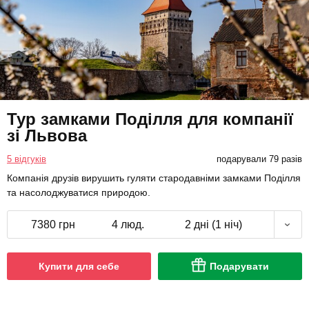
Тур замками Поділля для компанії
зі Львова
5 відгуків
подарували 79 разів
Компанія друзів вирушить гуляти стародавніми замками Поділля
та насолоджуватися природою.
7380 грн
4 люд.
2 дні (1 ніч)
Купити для себе
Подарувати