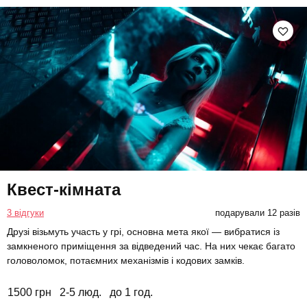
Квест-кімната
3 відгуки
подарували 12 разів
Друзі візьмуть участь у грі, основна мета якої — вибратися із
замкненого приміщення за відведений час. На них чекає багато
головоломок, потаємних механізмів і кодових замків.
1500 грн
2-5 люд.
до 1 год.