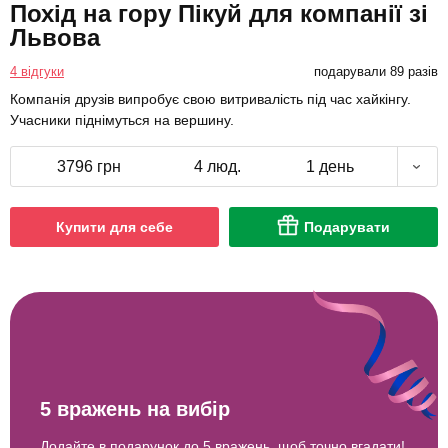
Похід на гору Пікуй для компанії зі
Львова
4 відгуки
подарували 89 разів
Компанія друзів випробує свою витривалість під час хайкінгу.
Учасники піднімуться на вершину.
3796 грн
4 люд.
1 день
Купити для себе
Подарувати
5 вражень на вибір
Додайте в подарунок до 5 вражень, щоб точно вгадати!