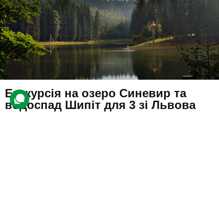
Екскурсія на озеро Синевир та
водоспад Шипіт для 3 зі Львова
21 відгук
подарували 357 разів
На компанію друзів чекає активний відпочинок у національному
природному парку «Синевир».
2847 грн
3 люд.
1 день
Купити для себе
Подарувати