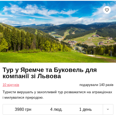
Тур у Яремче та Буковель для
компанії зі Львова
10 відгуків
подарували 140 разів
Туристи вирушать у захопливий тур розважатися на атракціонах
і милуватися природою.
3980 грн
4 люд.
1 день