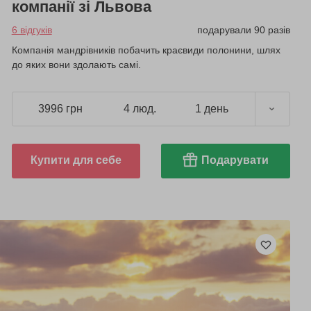
компанії зі Львова
6 відгуків
подарували 90 разів
Компанія мандрівників побачить краєвиди полонини, шлях
до яких вони здолають самі.
3996 грн
4 люд.
1 день
Купити для себе
Подарувати