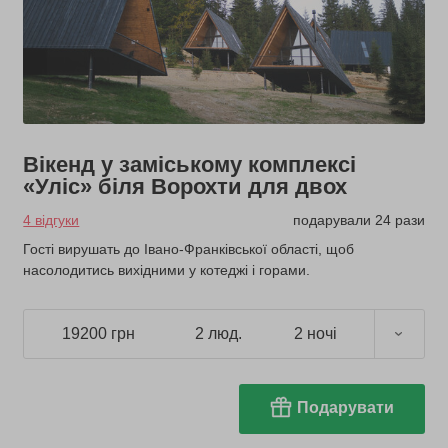
Вікенд у заміському комплексі
«Уліс» біля Ворохти для двох
4 відгуки
подарували 24 рази
Гості вирушать до Івано-Франківської області, щоб
насолодитись вихідними у котеджі і горами.
19200 грн
2 люд.
2 ночі
Подарувати