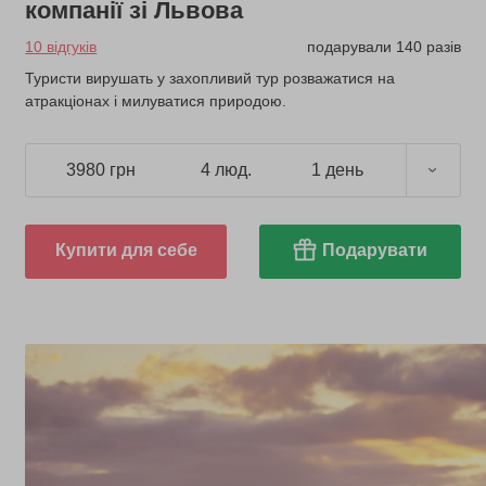
компанії зі Львова
10 відгуків
подарували 140 разів
Туристи вирушать у захопливий тур розважатися на
атракціонах і милуватися природою.
3980 грн
4 люд.
1 день
Купити для себе
Подарувати