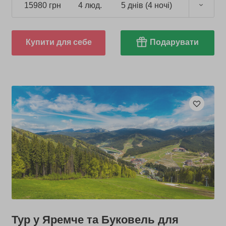
15980 грн
4 люд.
5 днів (4 ночі)
Купити для себе
Подарувати
Тур у Яремче та Буковель для