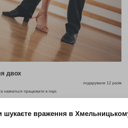
ля двох
подарували 12 разів
та навчаться працювати в парі.
Купити для себе
Подарувати
и шукаєте враження в
Хмельницьком