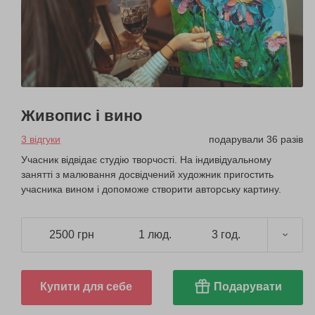
Живопис і вино
3 відгуки
подарували 36 разів
Учасник відвідає студію творчості. На індивідуальному
занятті з малювання досвідчений художник пригостить
учасника вином і допоможе створити авторську картину.
2500 грн
1 люд.
3 год.
Купити для себе
Подарувати