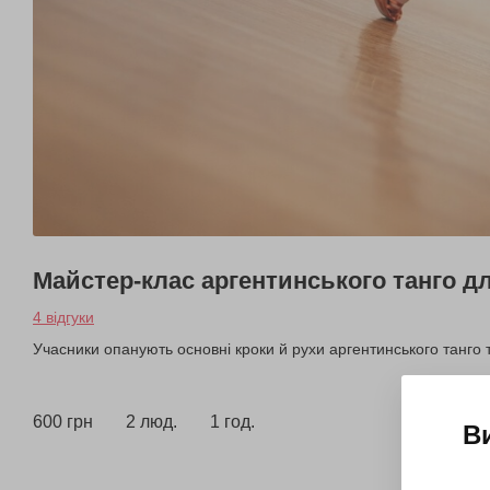
Майстер-клас аргентинського танго д
4 відгуки
Учасники опанують основні кроки й рухи аргентинського танго 
600 грн
2 люд.
1 год.
В