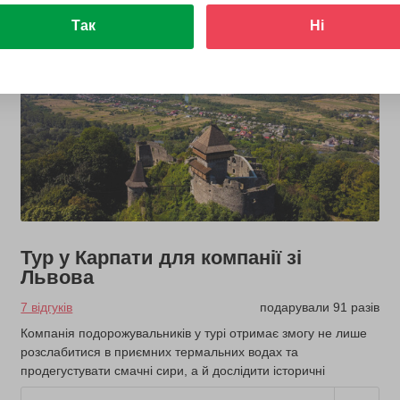
Так
Ні
Тур у Карпати для компанії зі
Львова
7 відгуків
подарували 91 разів
Компанія подорожувальників у турі отримає змогу не лише
розслабитися в приємних термальних водах та
продегустувати смачні сири, а й дослідити історичні
пам'ятки регіону.