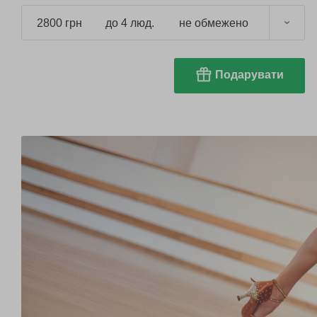
2800 грн
до 4 люд.
не обмежено
Подарувати