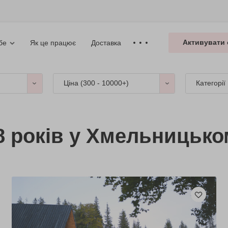
Активувати 
Як це працює
Доставка
бе
Ціна (
300 - 10000+
)
Категорії
8 років у Хмельницько