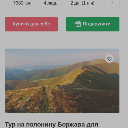
7380 грн
4 люд.
2 дні (1 ніч)
Купити для себе
Подарувати
Тур на полонину Боржава для