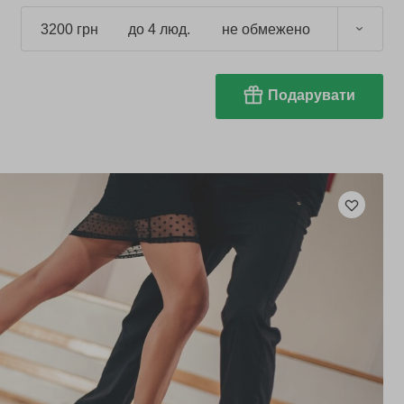
3200 грн
до 4 люд.
не обмежено
Подарувати