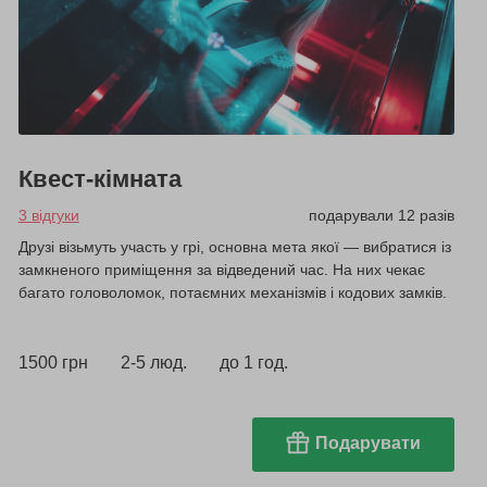
Квест-кімната
3 відгуки
подарували 12 разів
Друзі візьмуть участь у грі, основна мета якої — вибратися із
замкненого приміщення за відведений час. На них чекає
багато головоломок, потаємних механізмів і кодових замків.
1500 грн
2-5 люд.
до 1 год.
Подарувати