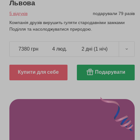
Львова
5 відгуків
подарували 79 разів
Компанія друзів вирушить гуляти стародавніми замками
Поділля та насолоджуватися природою.
7380 грн
4 люд.
2 дні (1 ніч)
Купити для себе
Подарувати