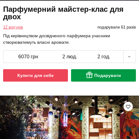
Парфумерний майстер-клас для
двох
12 відгуків
подарували 61 разів
Під керівництвом досвідченого парфумера учасники
створюватимуть власні аромати.
6070 грн
2 люд.
2 год.
Купити для себе
Подарувати