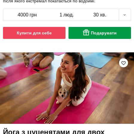
після якого екстремал покатається по водоймі.
4000 грн
1 люд.
30 хв.
Купити для себе
Подарувати
Йога з цуценятами для двох