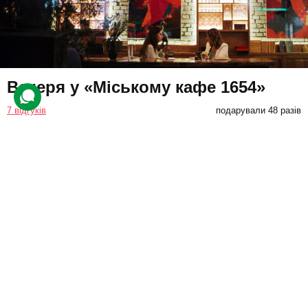
Вечеря у «Міському кафе 1654»
7 відгуків
подарували 48 разів
Насолодіться стравами та напоями з меню у затишній
атмосфері «Міського кафе 1654». Це ідеальний варіант для
приємної вечері у колі близьких, щоб створити чудові спогади.
4000 грн
до 4 люд.
не обмежено
Подарувати