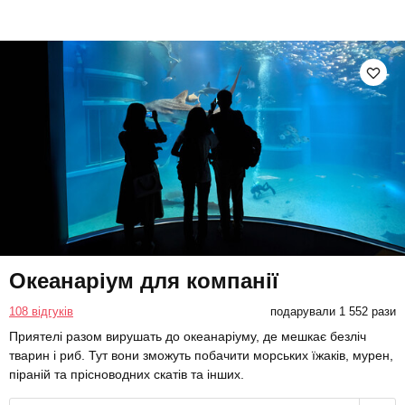
Океанаріум для компанії
108 відгуків
подарували 1 552 рази
Приятелі разом вирушать до океанаріуму, де мешкає безліч
тварин і риб. Тут вони зможуть побачити морських їжаків, мурен,
піраній та прісноводних скатів та інших.