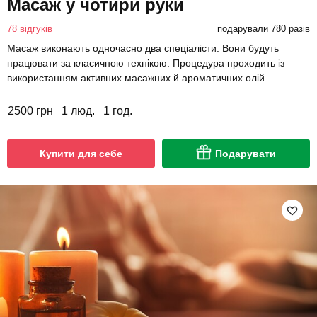
Масаж у чотири руки
78 відгуків
подарували 780 разів
Масаж виконають одночасно два спеціалісти. Вони будуть
працювати за класичною технікою. Процедура проходить із
використанням активних масажних й ароматичних олій.
2500 грн
1 люд.
1 год.
Купити для себе
Подарувати