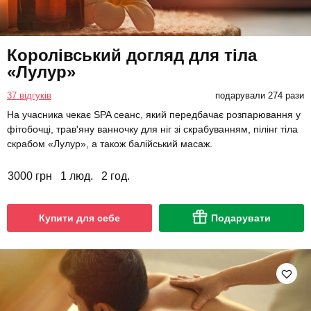
Королівський догляд для тіла
«Лулур»
37 відгуків
подарували 274 рази
На учасника чекає SPA сеанс, який передбачає розпарювання у
фітобочці, трав'яну ванночку для ніг зі скрабуванням, пілінг тіла
скрабом «Лулур», а також балійський масаж.
3000 грн
1 люд.
2 год.
Купити для себе
Подарувати