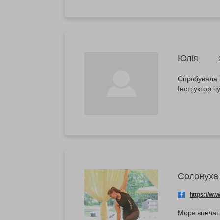
Юлія
Спробувала т
Інструктор ч
Солонуха
https://w
Море впечат