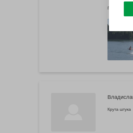
Показати п
Владисла
Крута штука