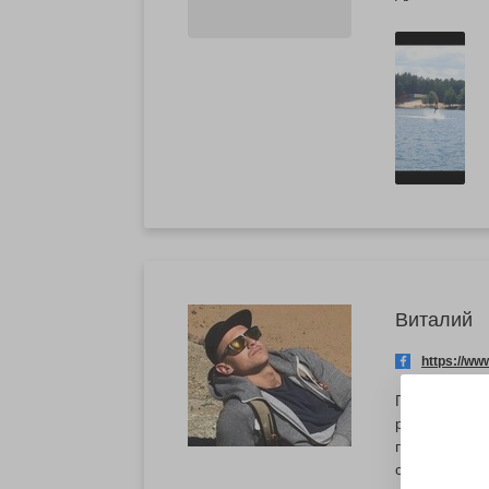
Виталий
https://w
Получили в п
равновесие ж
процесс оказ
сомневались 