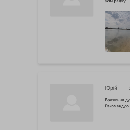
усім раджу
Юрій
Враження ду
Рекомендую 