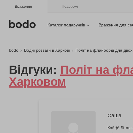
Враження
Подорожі
Каталог подарунків
Враження для се
bodo
Водні розваги в Харкові
Політ на флайборді для двох
Відгуки:
Політ на фл
Харковом
Саша
Кайф! Літав н