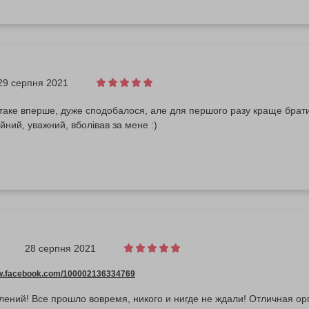
29 серпня 2021
аке вперше, дуже сподобалося, але для першого разу краще брати
уйний, уважний, вболівав за мене :)
28 серпня 2021
ww.facebook.com/100002136334769
лений! Все прошло вовремя, никого и нигде не ждали! Отличная о