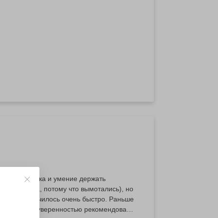
кая подготовка и умение держать
 по полчаса, потому что вымотались), но
ги получилось очень быстро. Раньше
перь можем с уверенностью рекомендовать