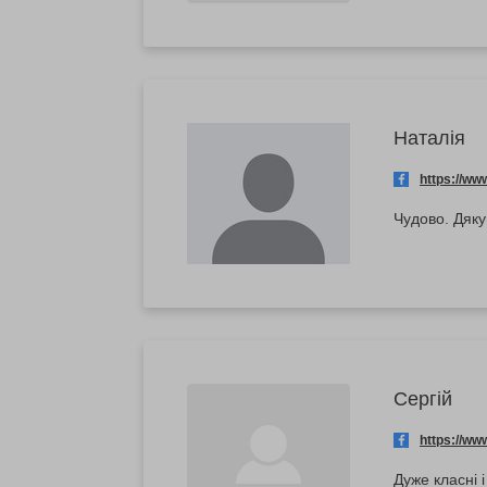
Наталiя
https://w
Чудово. Дяку
Сергій
https://w
Дуже класні 