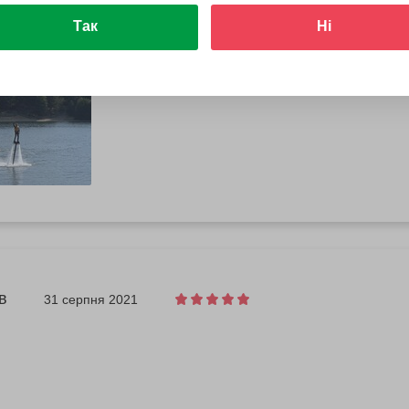
людям, любящим разные физические активности! Спасибо!
овністю
Так
Ні
в
31 серпня 2021