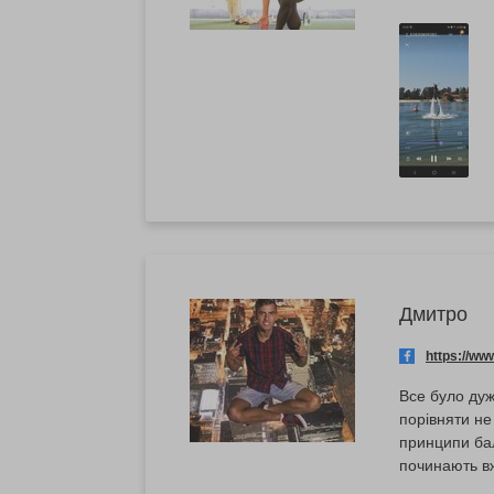
Дмитро
https://w
Все було дуже
порівняти не з чим. Брав пів години, для першого разу більш ніж достатньо
принципи бал
починають вж
беріть із со