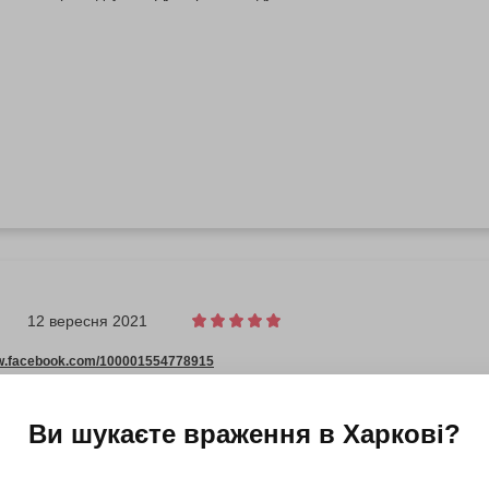
12 вересня 2021
ww.facebook.com/100001554778915
одарок катание на двоих по часу. Чертовски понравилось! Физичес
елательны, особенно для часа катания (мы катались в два подхода
Ви шукаєте враження в
Харкові
?
ался проще, чем мы себе представляли — встать и начать нарезать кру
и не думали, что это настолько интересно и увлекательно, но те