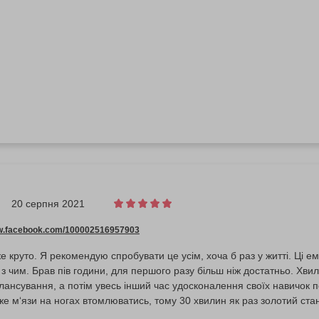
20 серпня 2021
ww.facebook.com/100002516957903
 круто. Я рекомендую спробувати це усім, хоча б раз у житті. Ці емо
. Хвилини 2-3 пішло на те щоб зрозуміти
ансування, а потім увесь інший час удосконалення своїх навичок по
е м‘язи на ногах втомлюватись, тому 30 хвилин як раз золотий станд
бою друга, який вміє користуватись дальньофокусними об‘єктивами :)