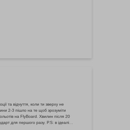
ції та відчуття, коли ти зверху не
льотів на FlyBoard. Хвилин після 20
арт для першого разу. P.S: в ідеалі
 тоді в вас вийдуть прекрасні фото на