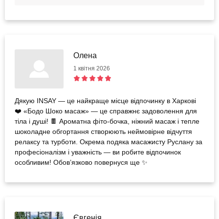
можливе, щоб у майбутньому подібні ситуації не
повторювалися. Ми дуже цінуємо ваш зворотний
зв’язок, адже саме він допомагає нам покращувати
сервіс. У якості вибачення з нашого боку на вашу
електронну пошту та номер телефону було
Олена
надіслано компенсаційний сертифікат, за яким
закріплено випадкове враження від компанії. Ви
1 квітня 2026
можете скористатися сертифікатом або обрати
будь-яку іншу послугу, яка вам буде до вподоби.
Дякую INSAY — це найкраще місце відпочинку в Харкові
❤️ «Бодо Шоко масаж» — це справжнє задоволення для
тіла і душі! 🍫 Ароматна фіто-бочка, ніжний масаж і тепле
шоколадне обгортання створюють неймовірне відчуття
релаксу та турботи. Окрема подяка масажисту Руслану за
професіоналізм і уважність — ви робите відпочинок
особливим! Обов’язково повернуся ще ✨
Євгенія