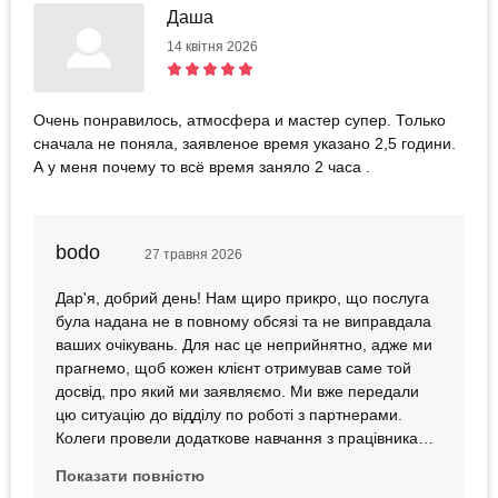
Даша
14 квітня 2026
Очень понравилось, атмосфера и мастер супер. Только
сначала не поняла, заявленое время указано 2,5 години.
А у меня почему то всё время заняло 2 часа .
bodo
27 травня 2026
Дар'я, добрий день! Нам щиро прикро, що послуга
була надана не в повному обсязі та не виправдала
ваших очікувань. Для нас це неприйнятно, адже ми
прагнемо, щоб кожен клієнт отримував саме той
досвід, про який ми заявляємо. Ми вже передали
цю ситуацію до відділу по роботі з партнерами.
Колеги провели додаткове навчання з працівниками
салону та наголосили, що надання послуги в
Показати повністю
повному обсязі є обов'язковим. Ми зробимо усе