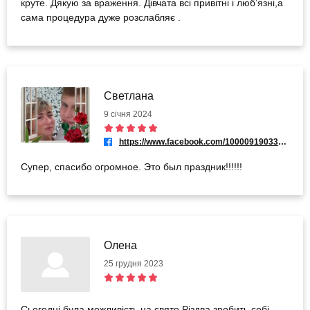
круте. Дякую за враження. Дівчата всі привітні і любʼязні,а
сама процедура дуже розслабляє .
Светлана
9 січня 2024
https://www.facebook.com/100009190338078
Супер, спасибо огромное. Это был праздник!!!!!!
Олена
25 грудня 2023
Сьогодні була можливість на свято Різдва зробить собі