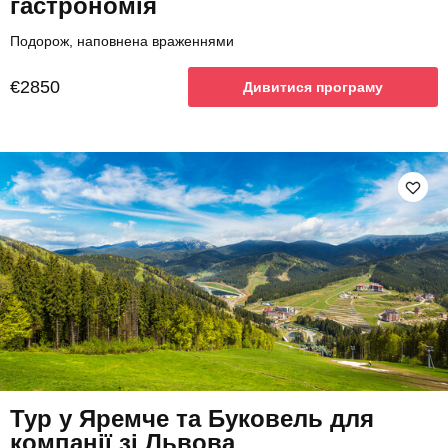
гастрономія
Подорож, наповнена враженнями
€2850
Дивитися програму
Тур у Яремче та Буковель для
компанії зі Львова