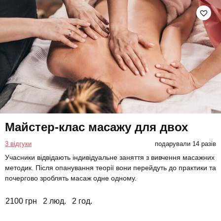
Майстер-клас масажу для двох
3 відгуки
подарували 14 разів
Учасники відвідають індивідуальне заняття з вивчення масажних
методик. Після опанування теорії вони перейдуть до практики та
почергово зроблять масаж одне одному.
2100 грн
2 люд.
2 год.