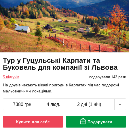
Тур у Гуцульські Карпати та
Буковель для компанії зі Львова
5 відгуків
подарували 143 рази
На друзів чекають цікаві пригоди в Карпатах під час подорожі
мальовничими локаціями.
7380 грн
4 люд.
2 дні (1 ніч)
Купити для себе
Подарувати