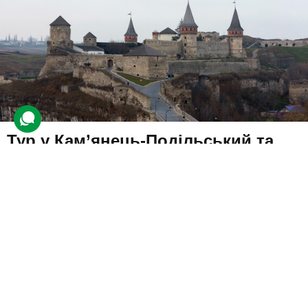
Тур у Кам’янець-Подільський та
Бакоту для компанії зі Львова
22 відгуки
подарували 212 разів
На компанію мандрівників чекає не лише цікава, а й пізнавальна
подорож на Заході України.
9580 грн
4 люд.
2 дні (1 ніч)
Купити для себе
Подарувати