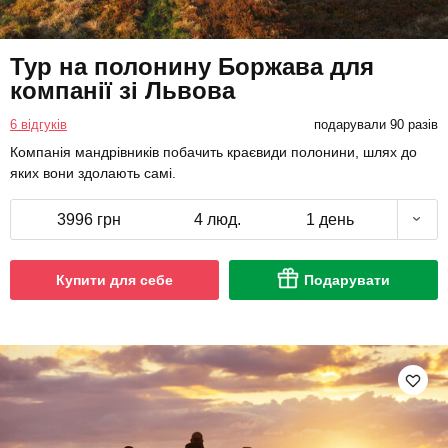
Тур на полонину Боржава для
компанії зі Львова
6 відгуків
подарували 90 разів
Компанія мандрівників побачить краєвиди полонини, шлях до
яких вони здолають самі.
3996 грн
4 люд.
1 день
Купити для себе
Подарувати