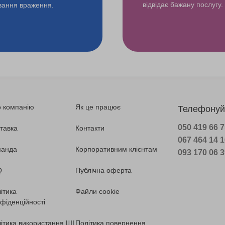
відвідає бажану послугу.
ування враження.
 компанію
Як це працює
Телефонуй
050 419 66 
тавка
Контакти
067 464 14 
манда
Корпоративним клієнтам
093 170 06 
Q
Публічна оферта
ітика
Файли cookie
фіденційності
ітика використання ШІ
Політика повернення