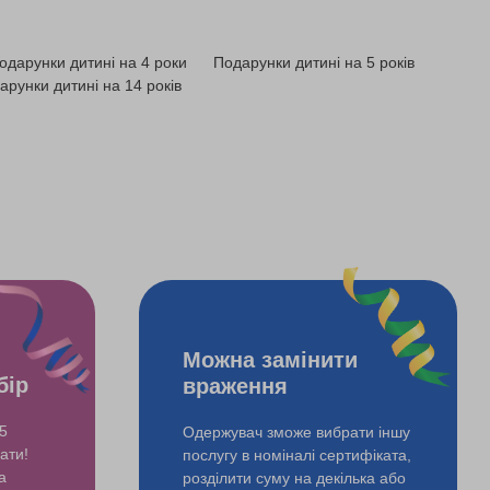
одарунки дитині на 4 роки
Подарунки дитині на 5 років
арунки дитині на 14 років
Можна замінити
бір
враження
5
Одержувач зможе вибрати іншу
ати!
послугу в номіналі сертифіката,
а
розділити суму на декілька або