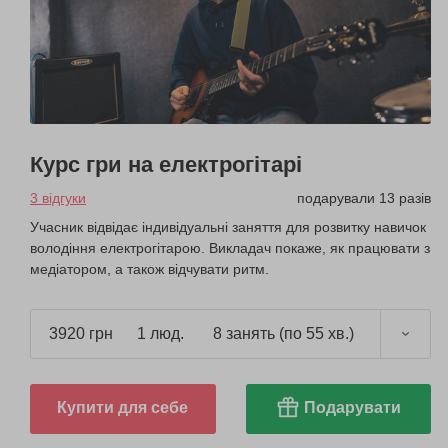
Курс гри на електрогітарі
3 відгуки
подарували 13 разів
Учасник відвідає індивідуальні заняття для розвитку навичок
володіння електрогітарою. Викладач покаже, як працювати з
медіатором, а також відчувати ритм.
3920 грн
1 люд.
8 занять (по 55 хв.)
Купити для себе
Подарувати