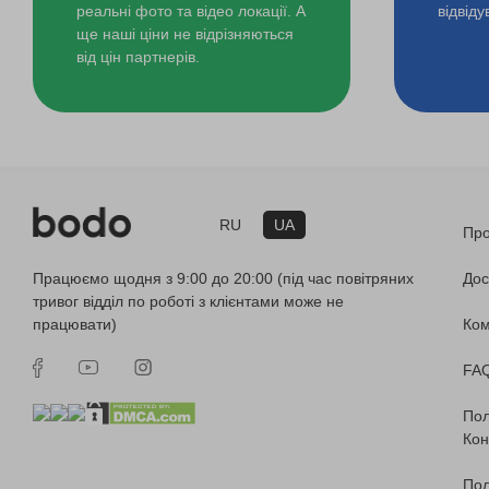
реальні фото та відео локації. А
відвід
ще наші ціни не відрізняються
від цін партнерів.
RU
UA
Про
Працюємо щодня з 9:00 до 20:00 (під час повітряних
Дос
тривог відділ по роботі з клієнтами може не
працювати)
Ко
FA
Пол
Кон
Пол