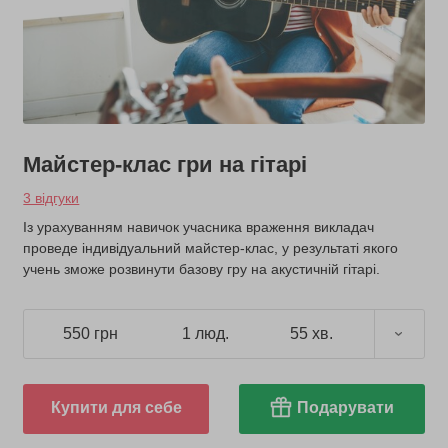
Майстер-клас гри на гітарі
3 відгуки
Із урахуванням навичок учасника враження викладач
проведе індивідуальний майстер-клас, у результаті якого
учень зможе розвинути базову гру на акустичній гітарі.
550 грн
1 люд.
55 хв.
Купити для себе
Подарувати