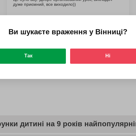
дуже приємний, все виходило))
Ви шукаєте враження у
Вінниці
?
Так
Ні
Дивитись усі відгуки
рунки дитині на 9 років найпопулярн