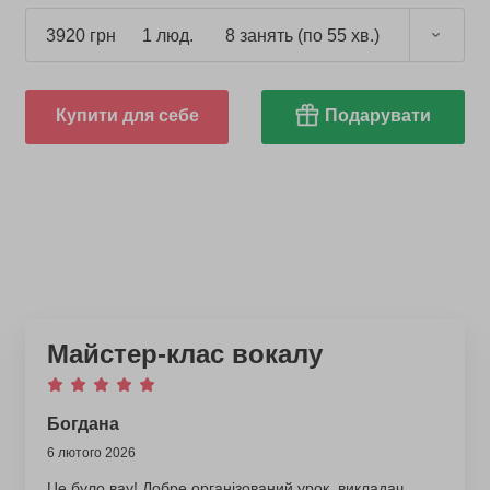
3920 грн
1 люд.
8 занять (по 55 хв.)
Купити для себе
Подарувати
Майстер-клас вокалу
Богдана
6 лютого 2026
Це було вау! Добре організований урок, викладач