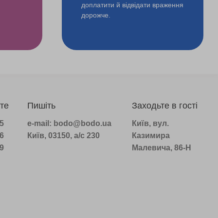
доплатити й відвідати враження
дорожче.
те
Пишіть
Заходьте в гості
75
e-mail: bodo@bodo.ua
Київ, вул.
16
Київ, 03150, а/с 230
Казимира
39
Малевича, 86-Н