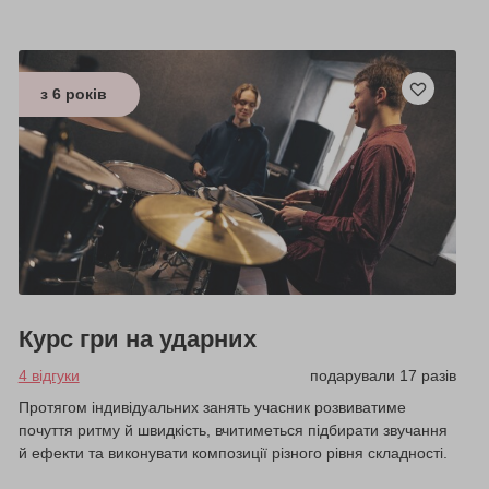
з 6 років
Курс гри на ударних
4 відгуки
подарували 17 разів
Протягом індивідуальних занять учасник розвиватиме
почуття ритму й швидкість, вчитиметься підбирати звучання
й ефекти та виконувати композиції різного рівня складності.