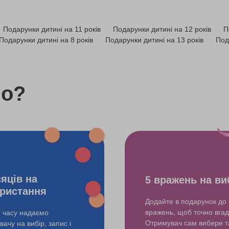
550 грн
Подарунки дитині на 11 років
Подарунки дитині на 12 років
П
800 грн
Подарунки дитині на 8 років
Подарунки дитині на 13 років
Под
3920 грн
do?
4000 грн
сяців на
5 вражень на ви
ристання
Додайте в подарунок до 
вражень, щоб точно вгад
и часу надаємо
Отримувач сам вибере т
ачу на вибір, запис і