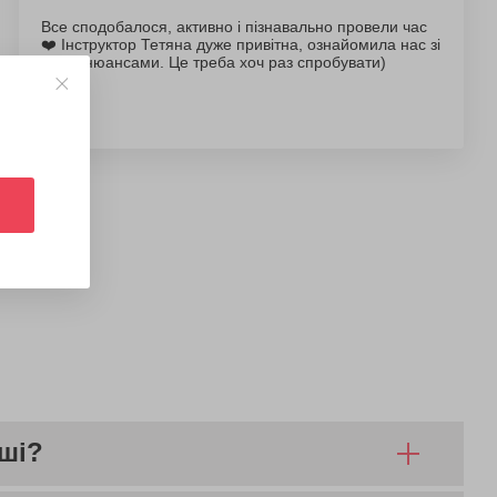
Все сподобалося, активно і пізнавально провели час
❤️ Інструктор Тетяна дуже привітна, ознайомила нас зі
всіма нюансами. Це треба хоч раз спробувати)
іші?