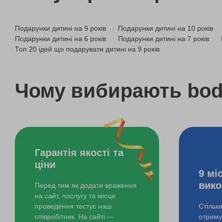
Майстер-клас скелелазіння
Подарунки дитині на 9 років
Подарунки дитині на 10 років
Скелелазіння на скелях
Подарунки дитині на 6 років
Подарунки дитині на 7 років
Топ 20 ідей що подарувати дитині на 9 років
Курс вокалу
Чому вибирають bo
Курс гри на ударних
Гарантія якості та
ціни
9 мі
вико
Перед тим як додати враження
на сайт, послугу та місце
проведення тестує наш
Стільк
співробітник. На сайті —
отримув