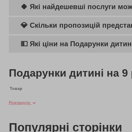
🍀 Які найдешевші послуги мож
💎 Скільки пропозицій предста
💵 Які ціни на Подарунки дитин
Подарунки дитині на 9 
Товар
Розгорнути
Курс гри на електрогітарі
Майстер-клас гри на гітарі
Популярні сторінки