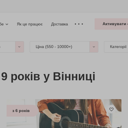
Активувати 
Як це працює
Доставка
бе
в
Ціна (
550 - 10000+
)
Категорії
9 років у Вінниці
з 6 років