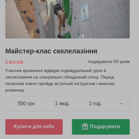
Майстер-клас скелелазіння
5 відгуків
подарували 59 разів
Учасник враження відвідає індивідуальний урок зі
скелелазіння на спеціально обладнаній стінці. Перед
початком клієнт пройде вступний інструктаж і виконає
розминку.
550 грн
1 люд.
1 год.
Купити для себе
Подарувати