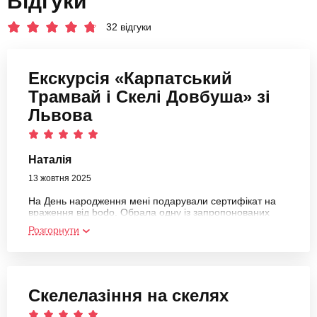
Відгуки
32 відгуки
Екскурсія «Карпатський
Трамвай і Скелі Довбуша» зі
Львова
Наталія
13 жовтня 2025
На День народження мені подарували сертифікат на
враження від bodo. Обрала одну із запропонованих
опцій - екскурсія Карпатський трамвай та скелі
Розгорнути
Довбуша зі Львову. Отримала велике задоволення.
Карпати восени є неймовірними - різнокольоровими,
мінливими. Дізналась багато цікавого про цей край.
Скелелазіння на скелях