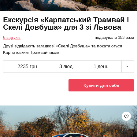
Екскурсія «Карпатський Трамвай і
Скелі Довбуша» для 3 зі Львова
6 відгуків
подарували 153 рази
Друзі відвідають загадкові «Скелі Довбуша» та покатаються
Карпатським Трамвайчиком.
2235 грн
3 люд.
1 день
Купити для себе