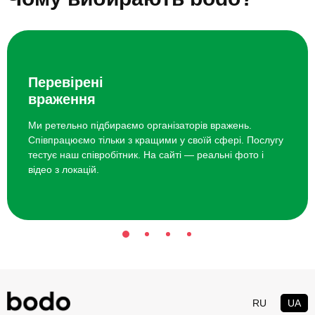
Екскурсія «Карпатський Трамвай і
2235 грн
Скелі Довбуша» для 3 зі Львова
Екстремальне водіння
13000 грн
Перевірені
враження
Ми ретельно підбираємо організаторів вражень.
Співпрацюємо тільки з кращими у своїй сфері. Послугу
тестує наш співробітник. На сайті — реальні фото і
відео з локацій.
RU
UA