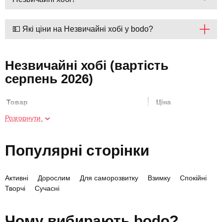
💵 Які ціни на Незвичайні хобі у bodo?
Незвичайні хобі (вартість
серпень 2026)
Товар
Ціна
Розгорнути
SPA в темряві для двох
3200 грн
Популярні сторінки
Скелелазіння на скелях для двох
1400 грн
Активні
Дорослим
Для саморозвитку
Взимку
Спокійні
Драйв на квадроциклі
2500 грн
Творчі
Сучасні
Мотодрайв на ендуро для двох
5200 грн
Чому вибирають bodo?