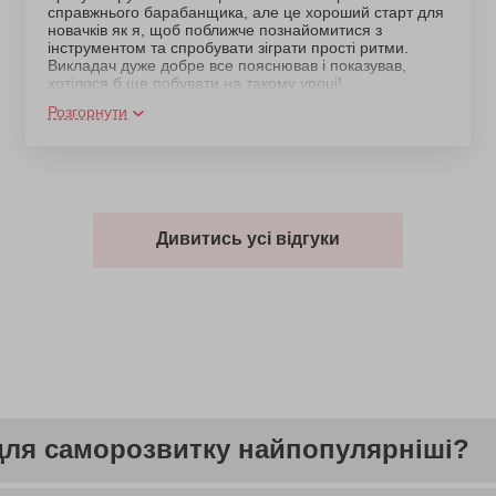
справжнього барабанщика, але це хороший старт для
новачків як я, щоб поближче познайомитися з
інструментом та спробувати зіграти прості ритми.
Викладач дуже добре все пояснював і показував,
хотілося б ще побувати на такому уроці!
Розгорнути
Дивитись усі відгуки
і для саморозвитку найпопулярніші?