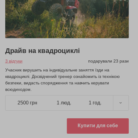
Драйв на квадроциклі
3 відгуки
подарували 23 рази
Учасник вирушить на індивідуальне заняття їзди на
квадроциклі. Досвідчений тренер ознайомить із технікою
безпеки, видасть спорядження та навчить керувати
всюдиходом.
2500 грн
1 люд.
1 год.
Купити для себе