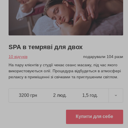
SPA в темряві для двох
10 відгуків
подарували 104 рази
На пару клієнтів у студії чекає сеанс масажу, під час якого
використовуються олії. Процедура відбудеться в атмосфері
релаксу в приміщенні зі свічками та приглушеним світлом.
3200 грн
2 люд.
1,5 год.
Купити для себе