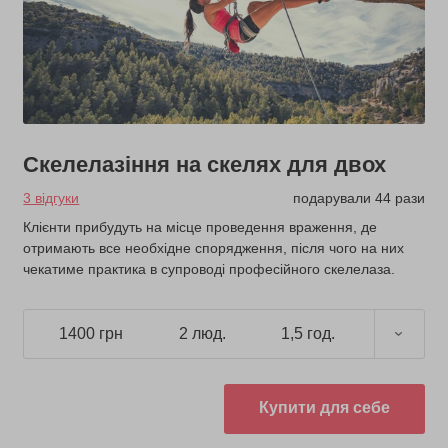
Скелелазіння на скелях для двох
3 відгуки
подарували 44 рази
Клієнти прибудуть на місце проведення враження, де
отримають все необхідне спорядження, після чого на них
чекатиме практика в супроводі професійного скелелаза.
1400 грн
2 люд.
1,5 год.
Купити для себе