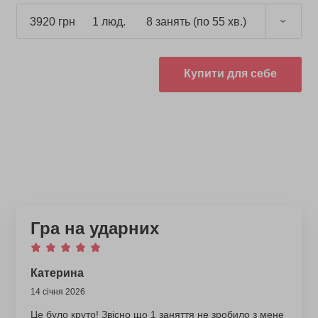
3920 грн
1 люд.
8 занять (по 55 хв.)
Купити для себе
Гра на ударних
Катерина
14 січня 2026
Це було круто! Звісно що 1 заняття не зробило з мене