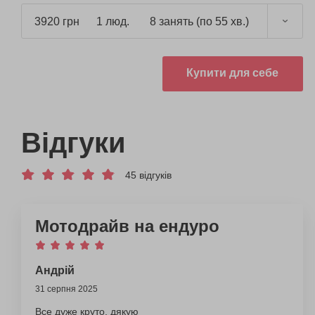
3920 грн
1 люд.
8 занять (по 55 хв.)
Купити для себе
Відгуки
45 відгуків
Мотодрайв на ендуро
Андрій
31 серпня 2025
Все дуже круто, дякую