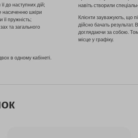
 її до наступних дій;
навіть створили спеціальн
ме насиченню шкіри
Клієнти зауважують, що п
її пружність;
дійсно бачать результат.
язах та загального
доглядаючи за собою. Том
місце у графіку.
вох в одному кабінеті.
нок