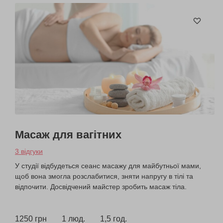
Масаж для вагітних
3 відгуки
У студії відбудеться сеанс масажу для майбутньої мами,
щоб вона змогла розслабитися, зняти напругу в тілі та
відпочити. Досвідчений майстер зробить масаж тіла.
1250 грн
1 люд.
1,5 год.