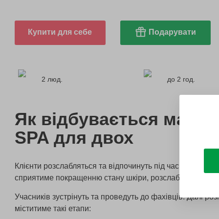
Купити для себе
Подарувати
2 люд.
до 2 год.
Як відбувається марок
SPA для двох
Клієнти розслабляться та відпочинуть під час SPA проце
сприятиме покращенню стану шкіри, розслабленню м’язі
Учасників зустрінуть та проведуть до фахівців. Далі ро
міститиме такі етапи: