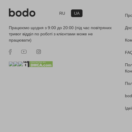
RU
UA
Про
Працюємо щодня з 9:00 до 20:00 (під час повітряних
Дос
тривог відділ по роботі з клієнтами може не
працювати)
Ко
FA
Пол
Кон
Пол
bod
Іде