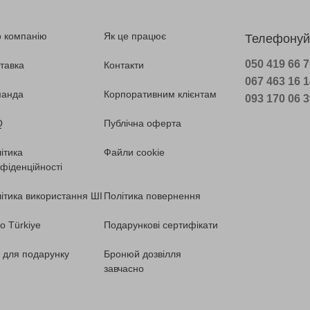
 компанію
Як це працює
Телефонуй
050 419 66 
тавка
Контакти
067 463 16 
манда
Корпоративним клієнтам
093 170 06 
Q
Публічна оферта
ітика
Файли cookie
фіденційності
ітика використання ШІ
Політика повернення
o Türkiye
Подарункові сертифікати
ї для подарунку
Бронюй дозвілля
завчасно