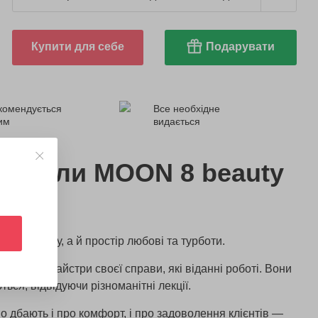
Купити для себе
Подарувати
комендується
Все необхідне
ним
видається
ибрали MOON 8 beauty
 й релаксу, а й простір любові та турботи.
равжні майстри своєї справи, які віданні роботі. Вони
ся, відвідуючи різноманітні лекції.
но дбають і про комфорт, і про задоволення клієнтів —