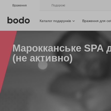
Враження
Подорожі
Каталог подарунків
Враження для се
Марокканське SPA д
(не активно)