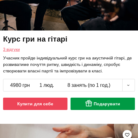
Курс гри на гітарі
3 відгуки
Учасник пройде індивідуальний курс гри на акустичній гітарі, де
розвиватиме почуття ритму, швидкість і динаміку, спробує
створювати власні партії та імпровізувати в класі.
4980 грн
1 люд.
8 занять (по 1 год.)
Купити для себе
Подарувати