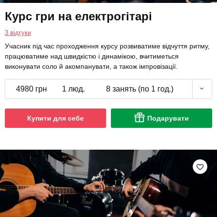
Курс гри на електрогітарі
3 відгуки
Учасник під час проходження курсу розвиватиме відчуття ритму,
працюватиме над швидкістю і динамікою, вчитиметься
виконувати соло й акомпанувати, а також імпровізації.
4980 грн
1 люд.
8 занять (по 1 год.)
Купити для себе
Подарувати