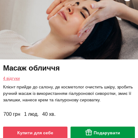
Масаж обличчя
4 відгуки
Клієнт прийде до салону, де косметолог очистить шкіру, зробить
ручний масаж із використанням гіалуронової сиворотки, змиє її
залишки, нанесе крем та гіалуронову сироватку.
700 грн
1 люд.
40 хв.
Купити для себе
Подарувати