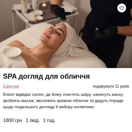
SPA догляд для обличчя
3 відгуки
подарували 11 разів
Клієнт відвідає салон, де йому очистять шкіру, нанесуть маску,
зроблять масаж, зволожать кремом обличчя та дадуть поради
щодо подальшого догляду й вибору косметики.
1800 грн
1 люд.
1 год.