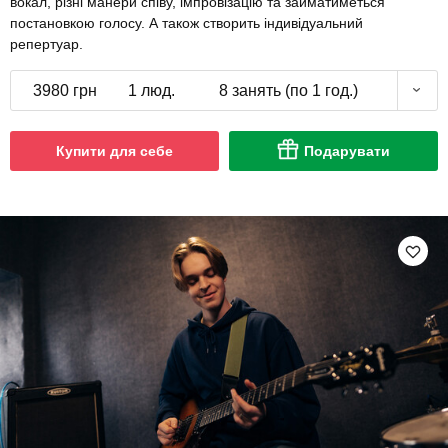
вокал, різні манери співу, імпровізацію та займатиметься
постановкою голосу. А також створить індивідуальний
репертуар.
3980 грн
1 люд.
8 занять (по 1 год.)
Купити для себе
Подарувати