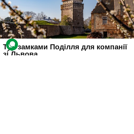
Тур замками Поділля для компанії
зі Львова
5 відгуків
подарували 79 разів
Компанія друзів вирушить гуляти стародавніми замками Поділля
та насолоджуватися природою.
7380 грн
4 люд.
2 дні (1 ніч)
Купити для себе
Подарувати