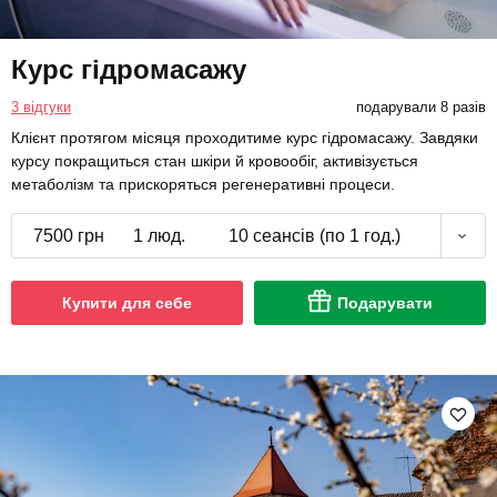
Курс гідромасажу
3 відгуки
подарували 8 разів
Клієнт протягом місяця проходитиме курс гідромасажу. Завдяки
курсу покращиться стан шкіри й кровообіг, активізується
метаболізм та прискоряться регенеративні процеси.
7500 грн
1 люд.
10 сеансів (по 1 год.)
Купити для себе
Подарувати