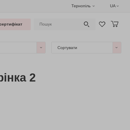
Тернопіль
UA
сертифікат
Сортувати
інка 2