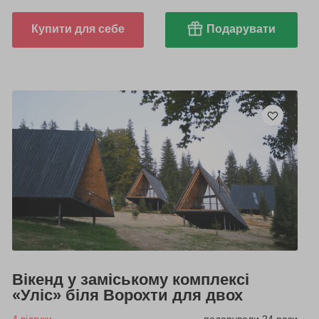
Купити для себе
Подарувати
Вікенд у заміському комплексі
«Уліс» біля Ворохти для двох