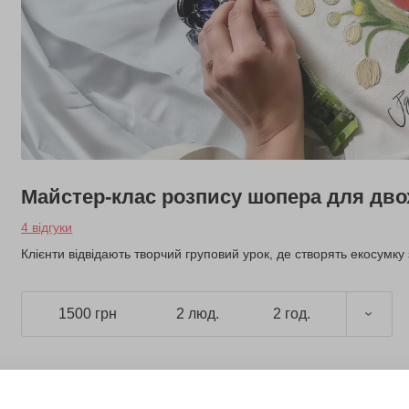
Майстер-клас розпису шопера для дво
4 відгуки
Клієнти відвідають творчий груповий урок, де створять екосумк
1500 грн
2 люд.
2 год.