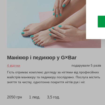
Манікюр і педикюр у G×Bar
4 відгуки
подарували 5 разів
Гість отримає комплекс догляду за нігтями від професійних
майстрів манікюру та педикюру послідовно. Послуга містить
зняття та чистку, однотонне покриття нігтів рук і ніг.
2050 грн
1 люд.
3,5 год.