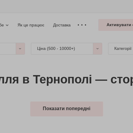
Активувати 
Як це працює
Доставка
бе
Ціна (
500 - 10000+
)
Категорії
лля в Тернополі — стор
Показати попередні