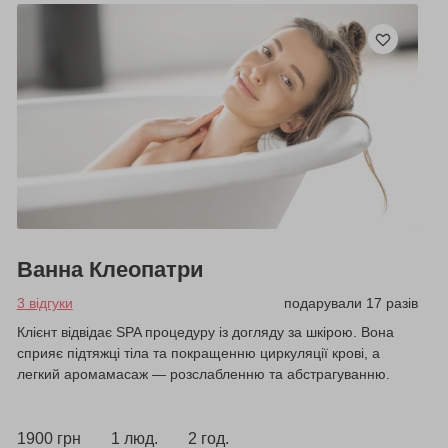
Ванна Клеопатри
3 відгуки
подарували 17 разів
Клієнт відвідає SPA процедуру із догляду за шкірою. Вона
сприяє підтяжці тіла та покращенню циркуляції крові, а
легкий аромамасаж — розслабленню та абстрагуванню.
1900 грн
1 люд.
2 год.