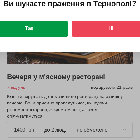
Ви шукаєте враження в
Тернополі
?
Так
Ні
Вечеря у м'ясному ресторані
7 відгуків
подарували 21 разів
Клієнти вирушать до тематичного ресторану на затишну
вечерю. Вони приємно проведуть час, куштуючи
різноманітні страви, зокрема м’ясні, а також
спілкуватимуться.
1400 грн
до 2 люд.
не обмежено