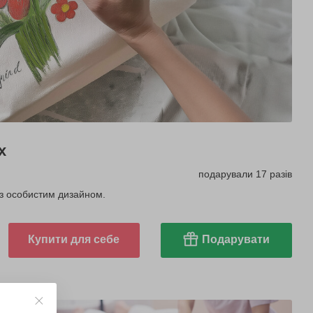
х
подарували 17 разів
у з особистим дизайном.
Купити для себе
Подарувати