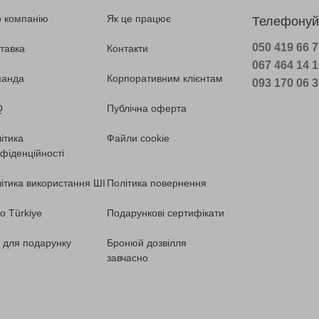
 компанію
Як це працює
Телефонуй
050 419 66 
тавка
Контакти
067 464 14 
манда
Корпоративним клієнтам
093 170 06 
Q
Публічна оферта
ітика
Файли cookie
фіденційності
ітика використання ШІ
Політика повернення
o Türkiye
Подарункові сертифікати
ї для подарунку
Бронюй дозвілля
завчасно