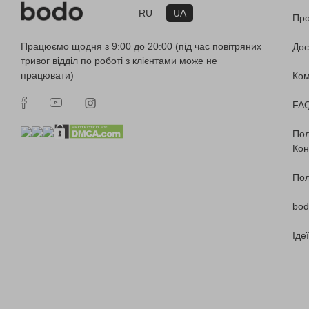
RU
UA
Про
Працюємо щодня з 9:00 до 20:00 (під час повітряних
Дос
тривог відділ по роботі з клієнтами може не
працювати)
Ко
FA
Пол
Кон
Пол
bod
Іде