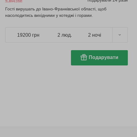
4 відгуки
подарували 24 рази
Гості вирушать до Івано-Франківської області, щоб
насолодитись вихідними у котеджі і горами.
19200 грн
2 люд.
2 ночі
Подарувати