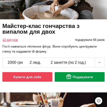
Майстер-клас гончарства з
випалом для двох
10 відгуків
подарували 66 разів
Гості навчаться ліплення фігур. Вони спробують центрувати
глину та надавати їй форму.
2000 грн
2 люд.
2 заняття (по 2 год.)
Купити для себе
Подарувати