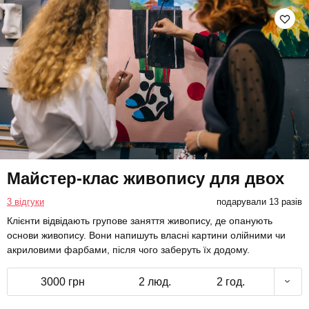
Майстер-клас живопису для двох
3 відгуки
подарували 13 разів
Клієнти відвідають групове заняття живопису, де опанують
основи живопису. Вони напишуть власні картини олійними чи
акриловими фарбами, після чого заберуть їх додому.
3000 грн
2 люд.
2 год.