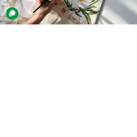
Майстер-клас розпису шопера
4 відгуки
подарували 17 разів
Клієнт вирушить на груповий урок, де створить шопер із власним
дизайном. В артстудії йому видадуть усе необхідне для роботи
та розкажуть, як малювати на тканині.
750 грн
1 люд.
2 год.
Купити для себе
Подарувати