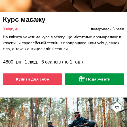
Курс масажу
3 відгуки
подарували 6 разів
На клієнта чекатиме курс масажу, що міститиме аромарелакс в
класичній європейській техніці з пропрацюванням усіх ділянок
тіла, а також антицелюлітні сеанси.
4800 грн
1 люд.
6 сеансів (по 1 год.)
Купити для себе
Подарувати