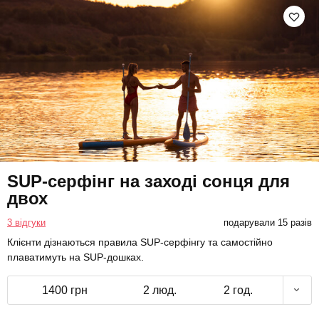
SUP-серфінг на заході сонця для
двох
3 відгуки
подарували 15 разів
Клієнти дізнаються правила SUP-серфінгу та самостійно
плаватимуть на SUP-дошках.
1400 грн
2 люд.
2 год.