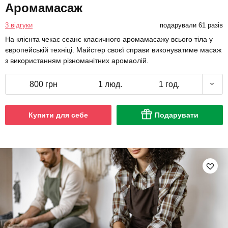
Аромамасаж
3 відгуки
подарували 61 разів
На клієнта чекає сеанс класичного аромамасажу всього тіла у
європейській техніці. Майстер своєї справи виконуватиме масаж
з використанням різноманітних аромаолій.
800 грн
1 люд.
1 год.
Купити для себе
Подарувати