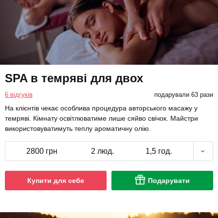
SPA в темряві для двох
6 відгуків
подарували 63 рази
На клієнтів чекає особлива процедура авторського масажу у
темряві. Кімнату освітлюватиме лише сяйво свічок. Майстри
використовуватимуть теплу ароматичну олію.
2800 грн
2 люд.
1,5 год.
Купити для себе
Подарувати