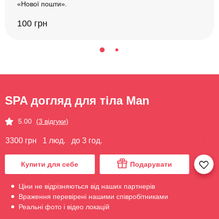
«Нової пошти».
100 грн
SPA догляд для тіла Man
5.00
(3 відгуки)
3300 грн
1 люд.
до 3 год.
Купити для себе
Подарувати
Ціни не відрізняються від наших партнерів
Враження перевірені нашими співробітниками
Реальні фото і відео локацій