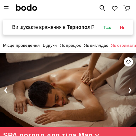
Ви шукаєте враження в
Тернополі
?
Так
Ні
Місце проведення
Відгуки
Як працює
Як виглядає
Як отримати
SPA догляд для тіла Man у