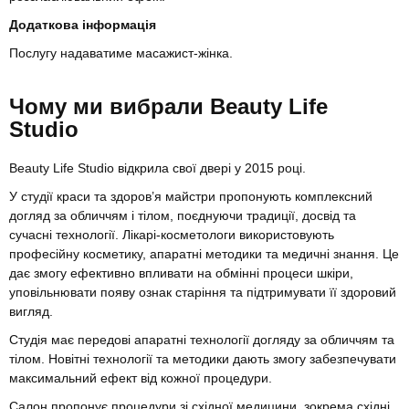
Додаткова інформація
Послугу надаватиме масажист-жінка.
Чому ми вибрали Beauty Life
Studio
Beauty Life Studio відкрила свої двері у 2015 році.
У студії краси та здоров’я майстри пропонують комплексний
догляд за обличчям і тілом, поєднуючи традиції, досвід та
сучасні технології. Лікарі-косметологи використовують
професійну косметику, апаратні методики та медичні знання. Це
дає змогу ефективно впливати на обмінні процеси шкіри,
уповільнювати появу ознак старіння та підтримувати її здоровий
вигляд.
Студія має передові апаратні технології догляду за обличчям та
тілом. Новітні технології та методики дають змогу забезпечувати
максимальний ефект від кожної процедури.
Салон пропонує процедури зі східної медицини, зокрема східні