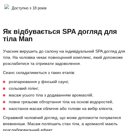
Доступно з 18 років
Як відбувається SPA догляд для
тіла Man
Учасник вирушить до салону на індивідуальний SPA догляд для
тіла. На чоловіка чекає повноцінний комплекс, який допоможе
розслабитися та отримати задоволення.
Сеанс складатиметься з таких етапів:
розпарювання у фінській сауні;
сольовий пілінг;
масаж усього тіла з додаванням аромаолій;
повне грязьове обгортання тіла на основі водоростей;
наостанок масаж обличчя або голови на вибір клієнта.
Справжній чоловічий догляд, що може допомогти почуватися
впевненіше. Масаж поліпшить стан тіла, а аромаолії мають
розслаблювальний ефект.