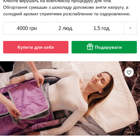
Клієнти вирушать на комплексну процедуру для тіла.
Обгортання сумішшю з шоколаду допоможе зняти напругу, а
солодкий аромат сприятиме розслабленню та оздоровленню.
4000 грн
2 люд.
1,5 год.
Купити для себе
Подарувати