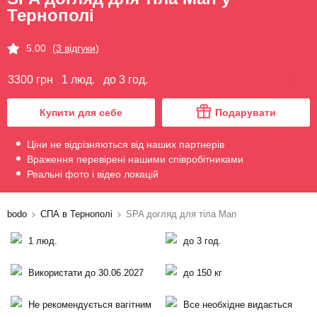
Тернополі
5.00
(3 відгуки)
3300 грн
1 люд.
до 3 год.
Купити для себе
Подарувати
Ціни не відрізняються від наших партнерів
Враження перевірені нашими співробітниками
Реальні фото і відео локацій
bodo
СПА в Тернополі
SPA догляд для тіла Man
1 люд.
до 3 год.
Використати до 30.06.2027
до 150 кг
Не рекомендується вагітним
Все необхідне видається