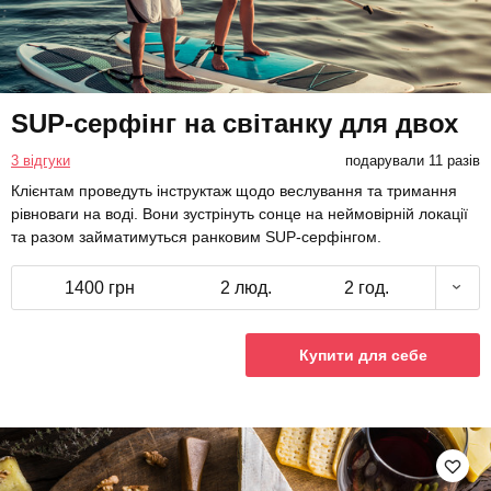
SUP-серфінг на світанку для двох
3 відгуки
подарували 11 разів
Клієнтам проведуть інструктаж щодо веслування та тримання
рівноваги на воді. Вони зустрінуть сонце на неймовірній локації
та разом займатимуться ранковим SUP-серфінгом.
1400 грн
2 люд.
2 год.
Купити для себе