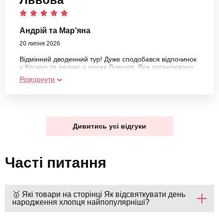
рекомендую!
Андрій та Мар’яна
20 липня 2026
Відмінний дводенний тур! Дуже сподобався відпочинок
у Косино та релакс у чанах Лумшор. Все організовано
на вищому рівні, а гід Любомир — справжній топ!
Розгорнути
Господиня Вікторія супер!Рекомендую всім, хто хоче
класно відпочити за вікенд.
Дивитись усі відгуки
Часті питання
🥇 Які товари на сторінці Як відсвяткувати день
народження хлопця найпопулярніші?