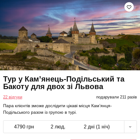
Тур у Кам’янець-Подільський та
Бакоту для двох зі Львова
22 відгуки
подарували 211 разів
Пара клієнтів зможе дослідити цікаві місця Кам’янця-
Подільського разом із групою в турі.
4790 грн
2 люд.
2 дні (1 ніч)