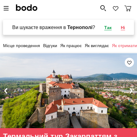
Ви шукаєте враження в
Тернополі
?
Так
Ні
Місце проведення
Відгуки
Як працює
Як виглядає
Як отримати
Термальний тур Закарпаттям з