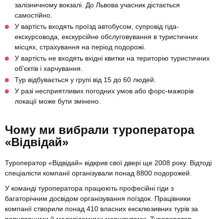
залізничному вокзалі. До Львова учасник дістається
самостійно.
У вартість входять проїзд автобусом, супровід гіда-
екскурсовода, екскурсійне обслуговування в туристичних
місцях, страхування на період подорожі.
У вартість не входять вхідні квитки на територію туристичних
об'єктів і харчування.
Тур відбувається у групі від 15 до 60 людей.
У разі несприятливих погодних умов або форс-мажорів
локації може бути змінено.
Чому ми вибрали туроператора
«Відвідай»
Туроператор «Відвідай» відкрив свої двері ще 2008 року. Відтоді
спеціалісти компанії організували понад 8800 подорожей.
У команді туроператора працюють професійні гіди з
багаторічним досвідом організування поїздок. Працівники
компанії створили понад 410 власних ексклюзивних турів за