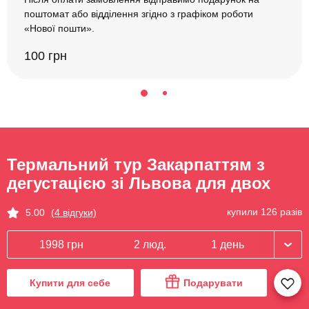
поштомат або відділення згідно з графіком роботи
«Нової пошти».
100 грн
Термальний тур Закарпаттям з
дегустацією зі Львова для двох
купили 126 разів
5.00
(4 відгуки)
1998 грн
2 люд.
1 день
Купити для себе
Подарувати