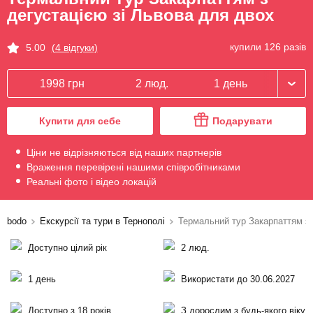
дегустацією зі Львова для двох
купили 126 разів
5.00
(4 відгуки)
1998 грн
2 люд.
1 день
Купити для себе
Подарувати
Ціни не відрізняються від наших партнерів
Враження перевірені нашими співробітниками
Реальні фото і відео локацій
bodo
Екскурсії та тури в Тернополі
Термальний тур Закарпаттям з 
Доступно цілий рік
2 люд.
1 день
Використати до 30.06.2027
Доступно з 18 років
З дорослим з будь-якого віку