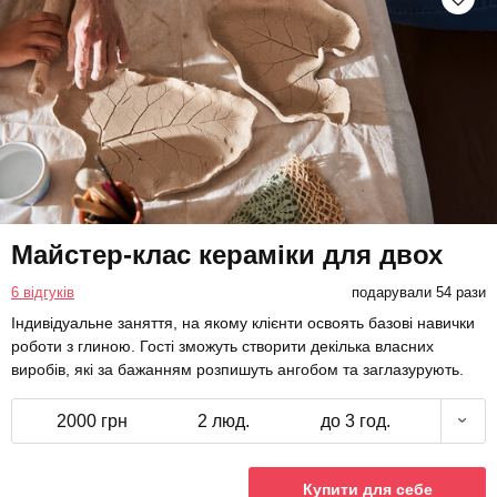
Майстер-клас кераміки для двох
6 відгуків
подарували 54 рази
Індивідуальне заняття, на якому клієнти освоять базові навички
роботи з глиною. Гості зможуть створити декілька власних
виробів, які за бажанням розпишуть ангобом та заглазурують.
2000 грн
2 люд.
до 3 год.
Купити для себе