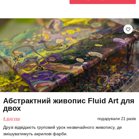
Абстрактний живопис Fluid Art для
двох
4 відгуки
подарували 21 разів
Друзі відвідають груповий урок незвичайного живопису, де
змішуватимуть акрилові фарби.