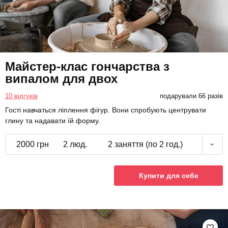
Майстер-клас гончарства з
випалом для двох
10 відгуків
подарували 66 разів
Гості навчаться ліплення фігур. Вони спробують центрувати
глину та надавати їй форму.
2000 грн
2 люд.
2 заняття (по 2 год.)
Купити для себе