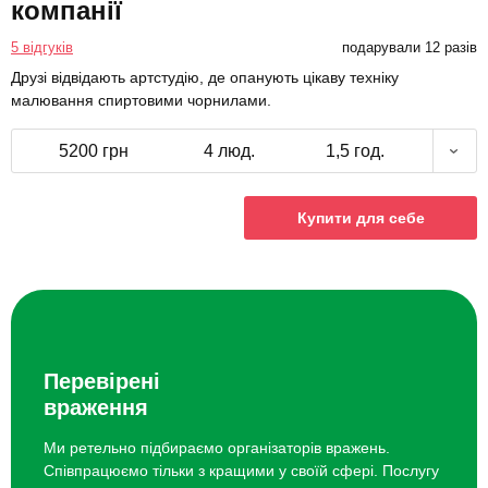
компанії
5 відгуків
подарували 12 разів
Друзі відвідають артстудію, де опанують цікаву техніку
малювання спиртовими чорнилами.
5200 грн
4 люд.
1,5 год.
Купити для себе
Перевірені
враження
Ми ретельно підбираємо організаторів вражень.
Співпрацюємо тільки з кращими у своїй сфері. Послугу