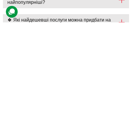
найпопулярніші?
🍀 Які найдешевші послуги можна придбати на
сторінці Творчі хобі?
💎 Скільки пропозицій представлено на сторінці
Творчі хобі?
💵 Які ціни на Творчі хобі у bodo?
Творчі хобі (вартість серпень
2026)
Товар
Ціна
Розгорнути
Майстер-клас гончарства з випалом
2000 грн
для двох