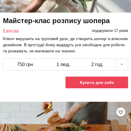
Майстер-клас розпису шопера
4 відгуки
подарували 17 разів
Клієнт вирушить на груповий урок, де створить шопер із власним
дизайном. В артстудії йому видадуть усе необхідне для роботи
та розкажуть, як малювати на тканині.
750 грн
1 люд.
2 год.
Купити для себе