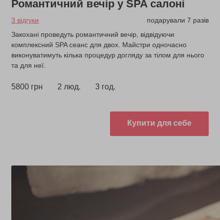
Романтичний вечір у SPA салоні
3 відгуки
подарували 7 разів
Закохані проведуть романтичний вечір, відвідуючи
комплексний SPA сеанс для двох. Майстри одночасно
виконуватимуть кілька процедур догляду за тілом для нього
та для неї.
5800 грн
2 люд.
3 год.
Купити для себе