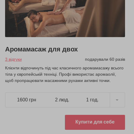
Аромамасаж для двох
3 відгуки
подарували 60 разів
Клієнти відпочинуть під час класичного аромамасажу всього
тіла у європейській техніці. Профі використає аромаолії,
щоб пропрацювати масажними рухами активні точки.
1600 грн
2 люд.
1 год.
Купити для себе