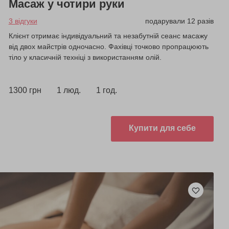
Масаж у чотири руки
3 відгуки
подарували 12 разів
Клієнт отримає індивідуальний та незабутній сеанс масажу
від двох майстрів одночасно. Фахівці точково пропрацюють
тіло у класичній техніці з використанням олій.
1300 грн
1 люд.
1 год.
Купити для себе