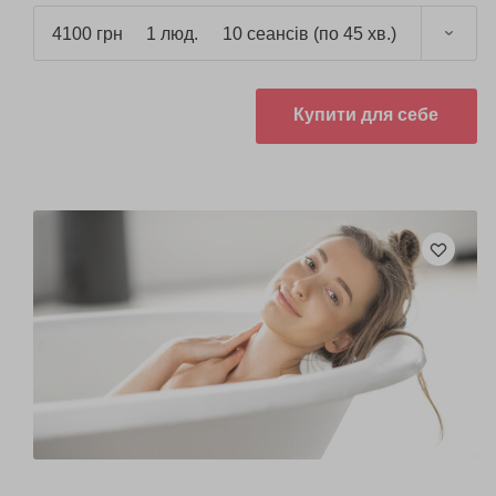
4100 грн
1 люд.
10 сеансів (по 45 хв.)
Купити для себе