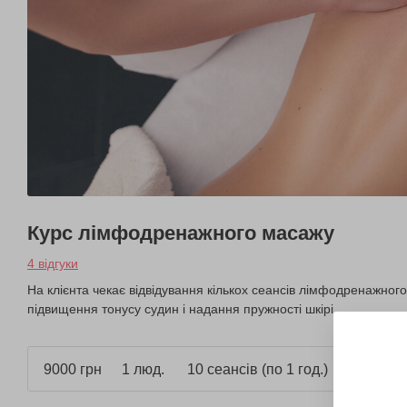
Курс лімфодренажного масажу
4 відгуки
На клієнта чекає відвідування кількох сеансів лімфодренажног
підвищення тонусу судин і надання пружності шкірі.
9000 грн
1 люд.
10 сеансів (по 1 год.)