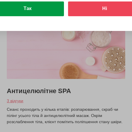
Так
Ні
Антицелюлітне SPA
3 відгуки
Сеанс проходить у кілька етапів: розпарювання, скраб чи
пілінг усього тіла й антицелюлітний масаж. Окрім
розслаблення тіла, клієнт помітить поліпшення стану шкіри.