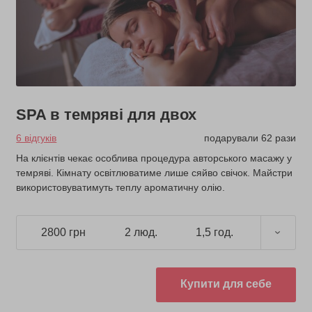
SPA в темряві для двох
6 відгуків
подарували 62 рази
На клієнтів чекає особлива процедура авторського масажу у
темряві. Кімнату освітлюватиме лише сяйво свічок. Майстри
використовуватимуть теплу ароматичну олію.
2800 грн
2 люд.
1,5 год.
Купити для себе