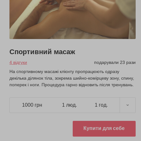
Спортивний масаж
4 відгуки
подарували 23 рази
На спортивному масажі клієнту пропрацюють одразу
декілька ділянок тіла, зокрема шийно-комірцеву зону, спину,
поперек і ноги. Процедура гарно відновить після тренувань.
1000 грн
1 люд.
1 год.
Купити для себе