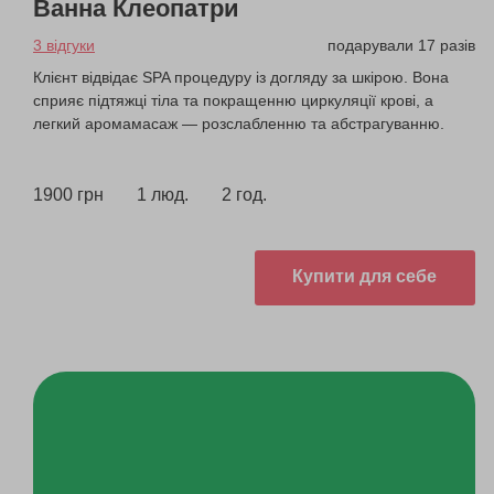
Ванна Клеопатри
3 відгуки
подарували 17 разів
Клієнт відвідає SPA процедуру із догляду за шкірою. Вона
сприяє підтяжці тіла та покращенню циркуляції крові, а
легкий аромамасаж — розслабленню та абстрагуванню.
1900 грн
1 люд.
2 год.
Купити для себе