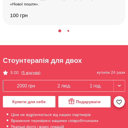
«Нової пошти».
100 грн
Стоунтерапія для двох
купили 24 рази
5.00
(5 відгуків)
2000 грн
2 люд.
1 год.
Купити для себе
Подарувати
Ціни не відрізняються від наших партнерів
Враження перевірені нашими співробітниками
Реальні фото і відео локацій