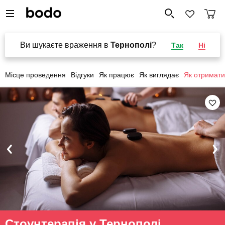
Ви шукаєте враження в
Тернополі
?
Так
Ні
Місце проведення
Відгуки
Як працює
Як виглядає
Як отримати
Стоунтерапія у Тернополі