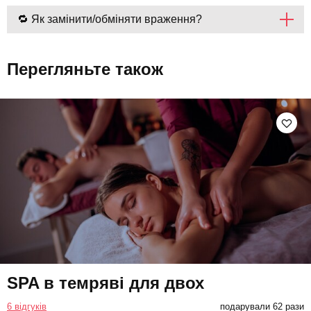
🔁 Як замінити/обміняти враження?
Перегляньте також
SPA в темряві для двох
6 відгуків
подарували 62 рази