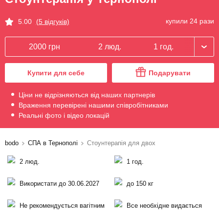
купили 24 рази
5.00
(5 відгуків)
2000 грн
2 люд.
1 год.
Купити для себе
Подарувати
Ціни не відрізняються від наших партнерів
Враження перевірені нашими співробітниками
Реальні фото і відео локацій
bodo
СПА в Тернополі
Стоунтерапія для двох
2 люд.
1 год.
Використати до 30.06.2027
до 150 кг
Не рекомендується вагітним
Все необхідне видається