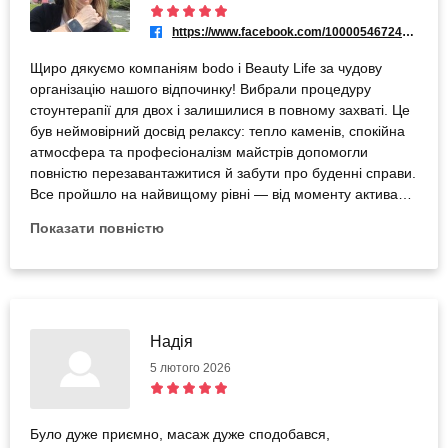
https://www.facebook.com/100005467247505
Щиро дякуємо компаніям bodo і Beauty Life за чудову
організацію нашого відпочинку! Вибрали процедуру
стоунтерапії для двох і залишилися в повному захваті. Це
був неймовірний досвід релаксу: тепло каменів, спокійна
атмосфера та професіоналізм майстрів допомогли
повністю перезавантажитися й забути про буденні справи.
Все пройшло на найвищому рівні — від моменту активації
сертифіката до самої процедури. Ідеальний варіант для
Показати повністю
спільного часу з чоловіком, щоб відновити сили та
наповнитися позитивною енергією. Рекомендуємо всім,
хто шукає якісний відпочинок!
Надія
5 лютого 2026
Було дуже приємно, масаж дуже сподобався,