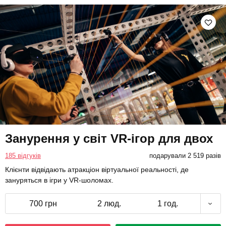
Занурення у світ VR-ігор для двох
185 відгуків
подарували 2 519 разів
Клієнти відвідають атракціон віртуальної реальності, де
зануряться в ігри у VR-шоломах.
700 грн
2 люд.
1 год.