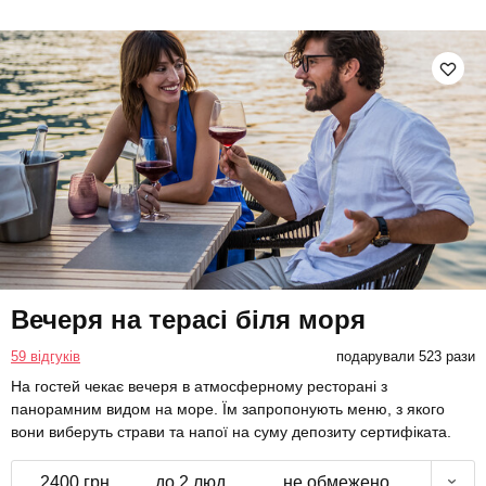
Вечеря на терасі біля моря
59 відгуків
подарували 523 рази
На гостей чекає вечеря в атмосферному ресторані з
панорамним видом на море. Їм запропонують меню, з якого
вони виберуть страви та напої на суму депозиту сертифіката.
2400 грн
до 2 люд.
не обмежено