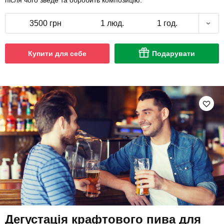
після чого зведе та обробить композицію.
3500 грн
1 люд.
1 год.
Купити для себе
Подарувати
Дегустація крафтового пива для