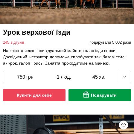
Урок верхової їзди
245 відгуків
подарували 5 082 рази
На клієнта чекає індивідуальний майстер-клас їзди верхи.
Досвідчений інструктор допоможе спробувати такі базові стилі,
як крок, галоп і рись. Заняття проходитиме на манежі.
750 грн
1 люд.
45 хв.
Купити для себе
Подарувати