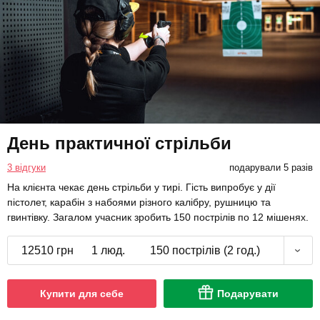
День практичної стрільби
3 відгуки
подарували 5 разів
На клієнта чекає день стрільби у тирі. Гість випробує у дії
пістолет, карабін з набоями різного калібру, рушницю та
гвинтівку. Загалом учасник зробить 150 пострілів по 12 мішенях.
12510 грн
1 люд.
150 пострілів (2 год.)
Купити для себе
Подарувати