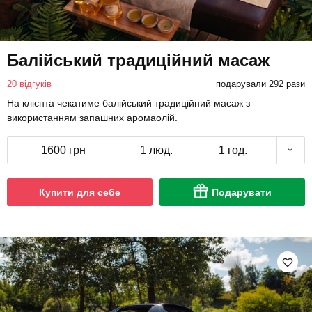
Балійський традиційний масаж
20 відгуків
подарували 292 рази
На клієнта чекатиме балійський традиційний масаж з
використанням запашних аромаолій.
1600 грн
1 люд.
1 год.
Купити для себе
Подарувати