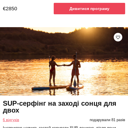
€2850
Дивитися програму
SUP-серфінг на заході сонця для
двох
6 відгуків
подарували 81 разів
Інструктор навчить гостей керувати SUP-дошкою, після вони