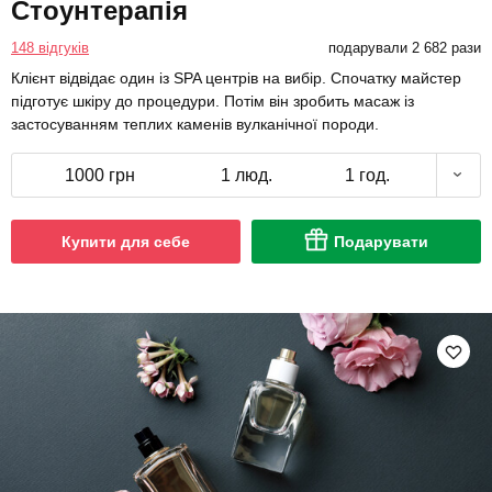
Стоунтерапія
148 відгуків
подарували 2 682 рази
Клієнт відвідає один із SPA центрів на вибір. Спочатку майстер
підготує шкіру до процедури. Потім він зробить масаж із
застосуванням теплих каменів вулканічної породи.
1000 грн
1 люд.
1 год.
Купити для себе
Подарувати