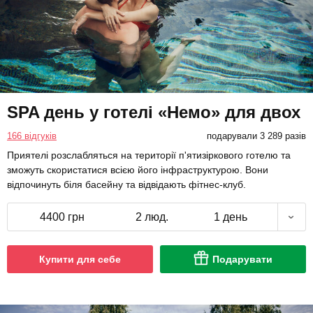
SPA день у готелі «Немо» для двох
166 відгуків
подарували 3 289 разів
Приятелі розслабляться на території п'ятизіркового готелю та
зможуть скористатися всією його інфраструктурою. Вони
відпочинуть біля басейну та відвідають фітнес-клуб.
4400 грн
2 люд.
1 день
Купити для себе
Подарувати