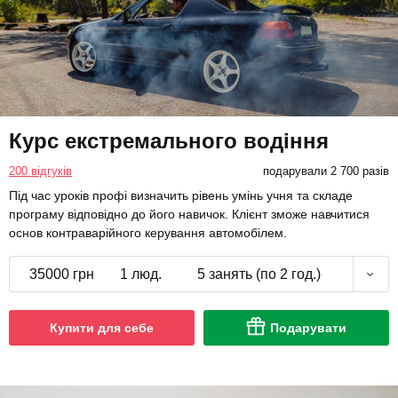
Курс екстремального водіння
200 відгуків
подарували 2 700 разів
Під час уроків профі визначить рівень умінь учня та складе
програму відповідно до його навичок. Клієнт зможе навчитися
основ контраварійного керування автомобілем.
35000 грн
1 люд.
5 занять (по 2 год.)
Купити для себе
Подарувати