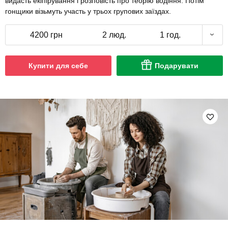
видасть екіпірування і розповість про теорію водіння. Потім
гонщики візьмуть участь у трьох групових заїздах.
4200 грн
2 люд.
1 год.
Купити для себе
Подарувати