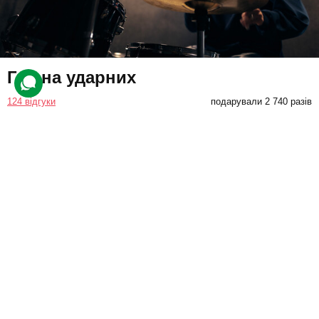
Гра на ударних
124 відгуки
подарували 2 740 разів
Учасник дізнається про основи гри на ударній установці та
навчиться правильно тримати барабанні палички. Після цього
клієнт розучить кілька ритмів, які зіграє під пісню.
860 грн
1 люд.
1 год.
Купити для себе
Подарувати