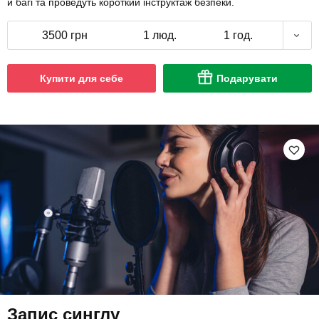
й багі та проведуть короткий інструктаж безпеки.
3500 грн
1 люд.
1 год.
Купити для себе
Подарувати
Запис синглу