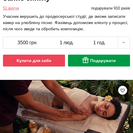
51 відгук
подарували 910 разів
Учасник вирушить до продюсерської студії, де зможе записати
кавер на улюблену пісню. Фахівець допоможе клієнту у процесі,
після чого зведе та обробить композицію.
3500 грн
1 люд.
1 год.
Купити для себе
Подарувати