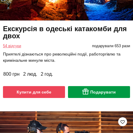
Екскурсія в одеські катакомби для
двох
54 відгуки
подарували 653 рази
Приятелі дізнаються про революційні події, работоргівлю та
кримінальне минуле міста.
800 грн
2 люд.
2 год.
Купити для себе
Подарувати