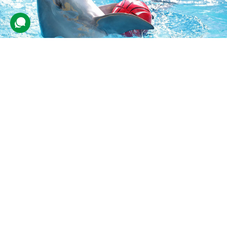
Дельфінарій НЕМО для двох
188 відгуків
подарували 1 660 разів
Друзі відвідають денне шоу за участю дельфінів, морських левів і
котиків. Під час виступу морські тварини виконають різноманітні
трюки, стрибки, а також станцюють під музику.
1200 грн
2 люд.
до 1 год.
Купити для себе
Подарувати