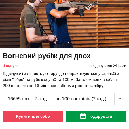
Вогневий рубіж для двох
3 відгуки
подарували 24 рази
Відвідувачі завітають до тиру, де попрактикуються у стрільбі з
різної зброї на рубежах у 50 та 100 м. Загалом вони зроблять
200 пострілів по 16 мішенях набоями різного калібру.
16655 грн
2 люд.
по 100 пострілів (2 год.)
Купити для себе
Подарувати