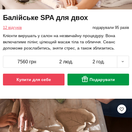
Балійське SPA для двох
12 відгуків
подарували 95 разів
Клієнти вирушать у салон на незвичайну процедуру. Вона
включатиме пілінг, цілющий масаж тіла та обличчя. Сеанс
допоможе розслабитись, зняти стрес, а також зблизитись.
7560 грн
2 люд.
2 год.
Купити для себе
Подарувати