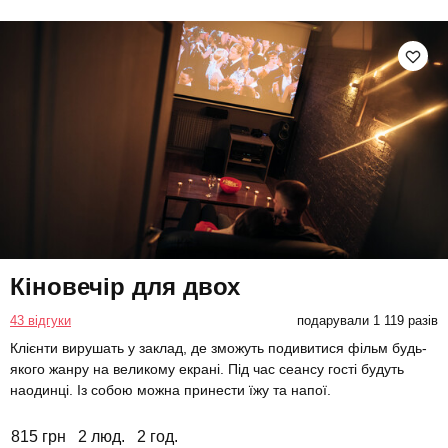
Кіновечір для двох
43 відгуки
подарували 1 119 разів
Клієнти вирушать у заклад, де зможуть подивитися фільм будь-
якого жанру на великому екрані. Під час сеансу гості будуть
наодинці. Із собою можна принести їжу та напої.
815 грн
2 люд.
2 год.