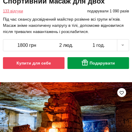
Спортивний масаж для двох
133 відгуки
подарували 1 090 разів
Під час сеансу досвідчений майстер розімне всі групи м'язів.
Масаж зніме накопичену напругу в тілі, допоможе відновитися
після тривалих навантажень і розслабитися.
1800 грн
2 люд.
1 год.
Купити для себе
Подарувати