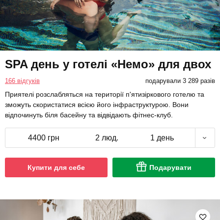
SPA день у готелі «Немо» для двох
166 відгуків
подарували 3 289 разів
Приятелі розслабляться на території п'ятизіркового готелю та
зможуть скористатися всією його інфраструктурою. Вони
відпочинуть біля басейну та відвідають фітнес-клуб.
4400 грн
2 люд.
1 день
Купити для себе
Подарувати