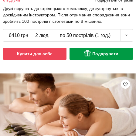
6 відгуків
подарували 87 разів
Друзі вирушать до стрілецького комплексу, де зустрінуться з
досвідченим інструктором. Після отримання спорядження вони
зроблять 100 пострілів пістолетами по 8 мішенях.
6410 грн
2 люд.
по 50 пострілів (1 год.)
Купити для себе
Подарувати