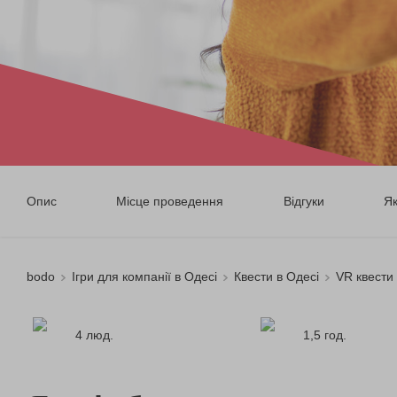
Опис
Місце проведення
Відгуки
Я
bodo
Ігри для компанії в Одесі
Квести в Одесі
VR квести 
4 люд.
1,5 год.