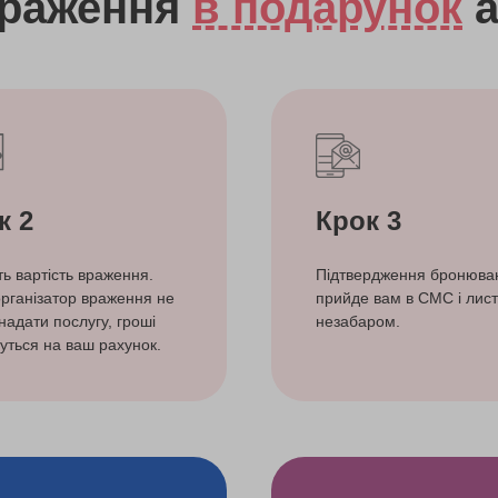
враження
в подарунок
а
к 2
Крок 3
ть вартість враження.
Підтвердження бронюва
рганізатор враження не
прийде вам в СМС і лист
надати послугу, гроші
незабаром.
уться на ваш рахунок.