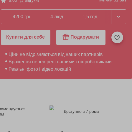
купили 31 раз
5.00
(3 відгуки)
4200 грн
4 люд.
1,5 год.
Купити для себе
Подарувати
Ціни не відрізняються від наших партнерів
Враження перевірені нашими співробітниками
Реальні фото і відео локацій
комендується
Доступно з 7 років
ним