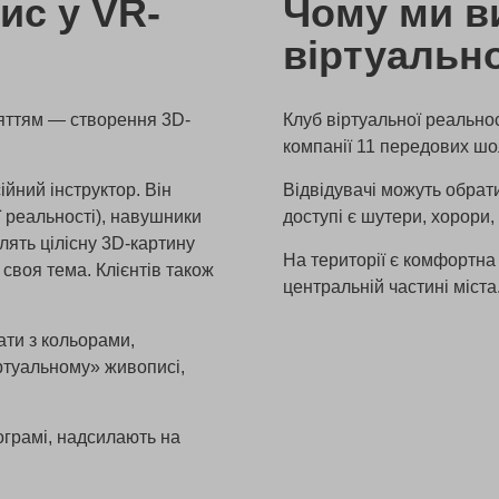
ис у VR-
Чому ми в
віртуально
няттям — створення 3D-
Клуб віртуальної реальнос
компанії 11 передових шо
йний інструктор. Він
Відвідувачі можуть обрати 
 реальності)
, навушники
доступі є шутери, хорори, 
лять цілісну 3D-картину
На території є комфортна
 своя тема. Клієнтів також
центральній частині міста
ати з кольорами,
ртуальному» живописі,
ограмі, надсилають на