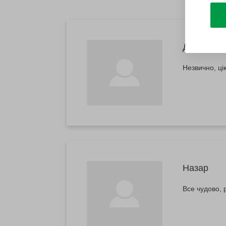
Дар'я
Незвично, ці
Назар
Все чудово,