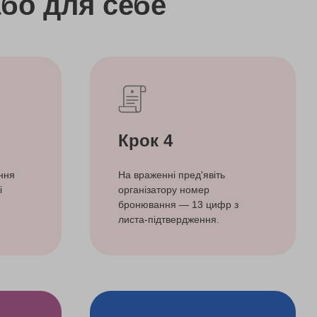
бо
для себе
Крок 4
ння
На враженні пред'явіть
і
організатору номер
бронювання — 13 цифр з
листа-підтвердження.