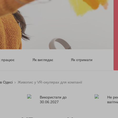
к працює
Як виглядає
Як отримати
в Одесі
Живопис у VR-окулярах для компанії
Використати до
Не ре
30.06.2027
вагіт