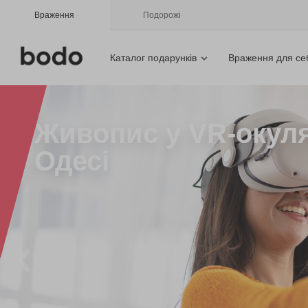
Враження
Подорожі
Каталог подарунків
Враження для се
Живопис у VR-окуля
Одесі