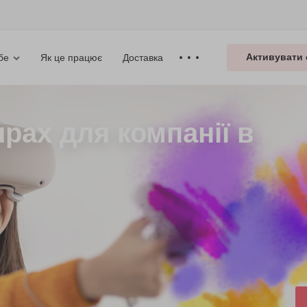
Активувати 
Як це працює
Доставка
бе
рах для компанії в