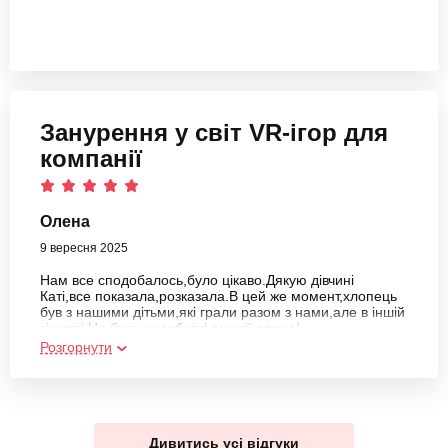
Занурення у світ VR-ігор для
компанії
Олена
9 вересня 2025
Нам все сподобалось,було цікаво.Дякую дівчині
Каті,все показала,розказала.В цей же момент,хлопець
був з нашими дітьми,які грали разом з нами,але в іншій
кімнаті.Це були незабутні емоції,дякую!
Розгорнути
Дивитись усі відгуки