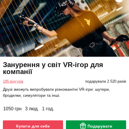
Занурення у світ VR-ігор для
компанії
185 відгуків
подарували 2 520 разів
Друзі зможуть випробувати різноманітні VR-ігри: шутери,
бродилки, симулятори та інші.
1050 грн
3 люд.
1 год.
Купити для себе
Подарувати