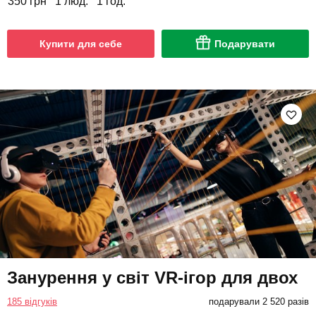
350 грн
1 люд.
1 год.
Купити для себе
Подарувати
Занурення у світ VR-ігор для двох
185 відгуків
подарували 2 520 разів