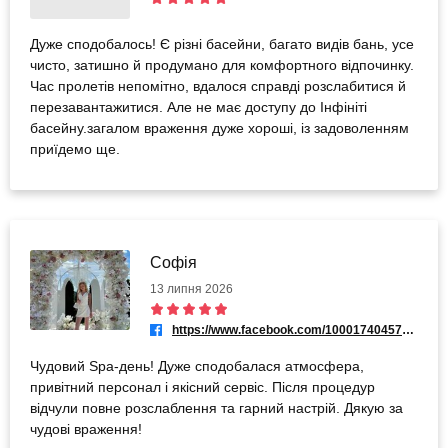
Дуже сподобалось! Є різні басейни, багато видів бань, усе
чисто, затишно й продумано для комфортного відпочинку.
Час пролетів непомітно, вдалося справді розслабитися й
перезавантажитися. Але не має доступу до Інфініті
басейну.загалом враження дуже хороші, із задоволенням
приїдемо ще.
Софія
13 липня 2026
https://www.facebook.com/100017404572737
Чудовий Spa-день! Дуже сподобалася атмосфера,
привітний персонал і якісний сервіс. Після процедур
відчули повне розслаблення та гарний настрій. Дякую за
чудові враження!