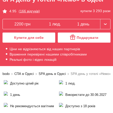
купили 3 293 рази
4.95
(166 відгуків)
2200 грн
1 люд.
1 день
Купити для себе
Подарувати
Ціни не відрізняються від наших партнерів
Враження перевірені нашими співробітниками
Реальні фото і відео локацій
bodo
СПА в Одесі
SPA день в Одесі
SPA день у готелі «Немо»
Доступно цілий рік
1 люд.
1 день
Використати до 30.06.2027
Не рекомендується вагітним
Доступно з 18 років