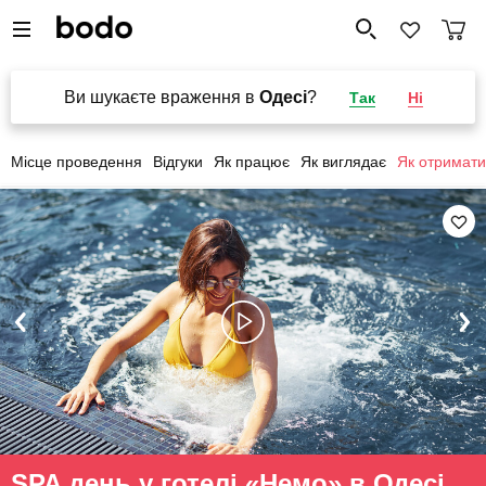
Ви шукаєте враження в
Одесі
?
Так
Ні
Місце проведення
Відгуки
Як працює
Як виглядає
Як отримати
SPA день у готелі «Немо» в Одесі