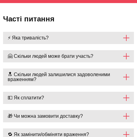
Часті питання
⚡ Яка тривалість?
🤗 Скільки людей може брати участь?
🔝 Скільки людей залишилися задоволеними
враженням?
💵 Як сплатити?
🎁 Чи можна замовити доставку?
🔁 Як замінити/обміняти враження?