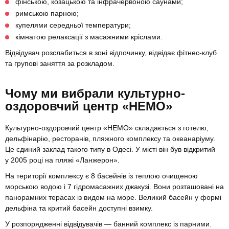
фінською, козацькою та інфрачервоною саунами;
римською парною;
купелями середньої температури;
кімнатою релаксації з масажними кріслами.
Відвідувач розслабиться в зоні відпочинку, відвідає фітнес-клуб
та групові заняття за розкладом.
Чому ми вибрали культурно-
оздоровчий центр «НЕМО»
Культурно-оздоровчий центр «НЕМО» складається з готелю,
дельфінарію, ресторанів, пляжного комплексу та океанаріуму.
Це єдиний заклад такого типу в Одесі. У місті він був відкритий
у 2005 році на пляжі «Ланжерон».
На території комплексу є 8 басейнів із теплою очищеною
морською водою і 7 гідромасажних джакузі. Вони розташовані на
панорамних терасах із видом на море. Великий басейн у формі
дельфіна та критий басейн доступні взимку.
У розпорядженні відвідувачів — банний комплекс із парними.