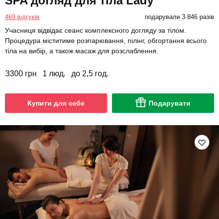
SPA догляд для тіла Lady
469 відгуків
подарували 3 846 разів
Учасниця відвідає сеанс комплексного догляду за тілом.
Процедура міститиме розпарювання, пілінг, обгортання всього
тіла на вибір, а також масаж для розслаблення.
3300 грн
1 люд.
до 2,5 год.
Купити для себе
Подарувати