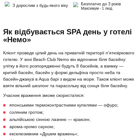
Безплатно до 3 років
З дорослим з будь-якого віку
Максимум - 1 люд.
Як відбувається SPA день у готелі
«Немо»
Клієнт проведе цілий день на приватній території п'ятизіркового
готелю. У зоні Beach Club Nemo він відпочине біля басейну:
улітку в його розпорядженні будуть 8 басейнів, а взимку —
критий басейн, басейн у формі дельфіна просто неба та
басейн-джакузі в Aqua барі з видом на море. Також клієнт може
взяти вільний шезлонг та парасольку від сонця біля басейну.
Учасник враження зможе скористатися:
японськими термоконтрастними купелями — офуро;
соляним гротом;
альпійською сінною лазнею — краксен;
арома-хромо сауною;
ексклюзивним «Душем вражень»;