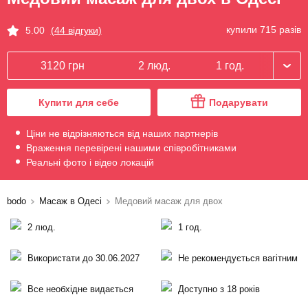
купили 715 разів
5.00
(44 відгуки)
3120 грн
2 люд.
1 год.
Купити для себе
Подарувати
Ціни не відрізняються від наших партнерів
Враження перевірені нашими співробітниками
Реальні фото і відео локацій
bodo
Масаж в Одесі
Медовий масаж для двох
2 люд.
1 год.
Використати до 30.06.2027
Не рекомендується вагітним
Все необхідне видається
Доступно з 18 років