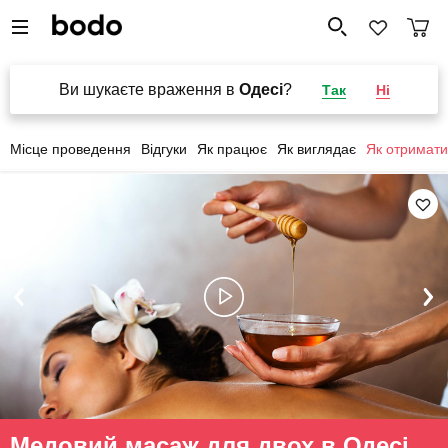
Ви шукаєте враження в
Одесі
?
Так
Ні
Місце проведення
Відгуки
Як працює
Як виглядає
Як отримати
Медовий масаж для двох в Одесі