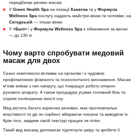
передбачає релакс-масаж.
У
Green Health Spa
на локації
Канатна
та у
Формула
Wellness Spa
послугу надають майстри-жінки та чоловіки, на
Сегедській
— тільки жінки.
У
«Балі»
і
у
Формула Wellness Spa
є обмеження за вагою
— до 130 кг.
Чому варто спробувати медовий
масаж для двох
Сеанс комплексно впливає на організм і є чудовою
профілактикою фізичного та психологічного виснаження. Масаж
м'язів знімає з них напругу, що покращує роботу опорно-
рухового апарату. А також процедура усуває головний біль та
сприяє поліпшенню якості сну.
Мед містить багато корисних речовин, має протизапальні
властивості та діє як сорбент, вбираючи токсини та виводячи їх.
Крім того, завдяки своїй текстурі працює як пілінг.
Такий вид масажу допомагає підтягнути шкіру та зробити її