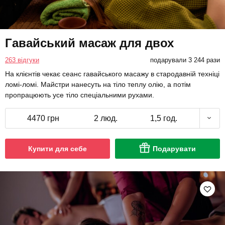
Гавайський масаж для двох
263 відгуки
подарували 3 244 рази
На клієнтів чекає сеанс гавайського масажу в стародавній техніці
ломі-ломі. Майстри нанесуть на тіло теплу олію, а потім
пропрацюють усе тіло спеціальними рухами.
4470 грн
2 люд.
1,5 год.
Купити для себе
Подарувати