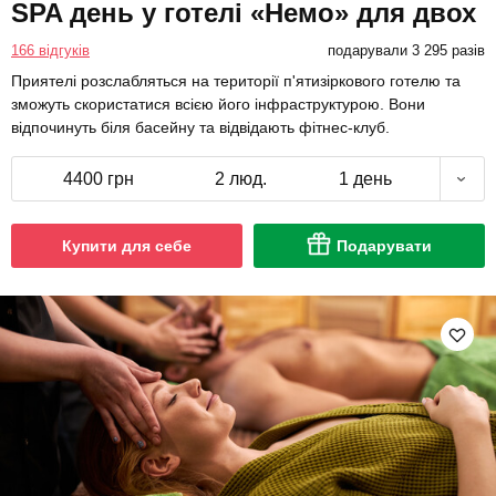
SPA день у готелі «Немо» для двох
166 відгуків
подарували 3 295 разів
Приятелі розслабляться на території п'ятизіркового готелю та
зможуть скористатися всією його інфраструктурою. Вони
відпочинуть біля басейну та відвідають фітнес-клуб.
4400 грн
2 люд.
1 день
Купити для себе
Подарувати