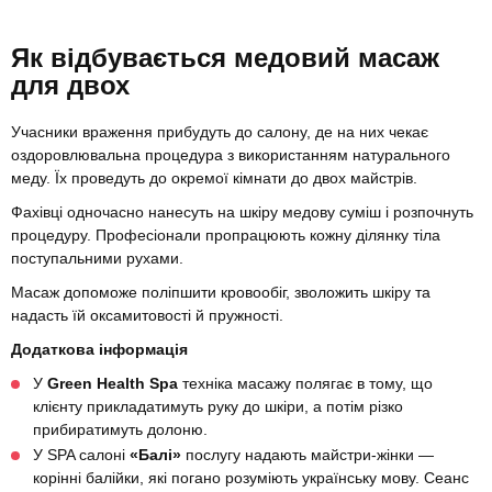
Як відбувається медовий масаж
для двох
Учасники враження прибудуть до салону, де на них чекає
оздоровлювальна процедура з використанням натурального
меду. Їх проведуть до окремої кімнати до двох майстрів.
Фахівці одночасно нанесуть на шкіру медову суміш і розпочнуть
процедуру. Професіонали пропрацюють кожну ділянку тіла
поступальними рухами.
Масаж допоможе поліпшити кровообіг, зволожить шкіру та
надасть їй оксамитовості й пружності.
Додаткова інформація
У
Green Health Spa
техніка масажу полягає в тому, що
клієнту прикладатимуть руку до шкіри, а потім різко
прибиратимуть долоню.
У SPA салоні
«Балі»
послугу надають майстри-жінки —
корінні балійки, які погано розуміють українську мову. Сеанс