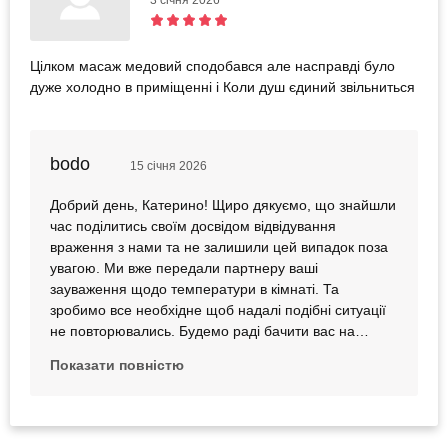
3 січня 2026
Цілком масаж медовий сподобався але насправді було
дуже холодно в приміщенні і Коли душ єдиний звільниться
bodo
15 січня 2026
Добрий день, Катерино! Щиро дякуємо, що знайшли
час поділитись своїм досвідом відвідування
враження з нами та не залишили цей випадок поза
увагою. Ми вже передали партнеру ваші
зауваження щодо температури в кімнаті. Та
зробимо все необхідне щоб надалі подібні ситуації
не повторювались. Будемо раді бачити вас на
враженнях знову і сподіваємося виправдати
Показати повністю
очікування