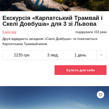
Екскурсія «Карпатський Трамвай і
Скелі Довбуша» для 3 зі Львова
6 відгуків
подарували 153 рази
Друзі відвідають загадкові «Скелі Довбуша» та покатаються
Карпатським Трамвайчиком.
2235 грн
3 люд.
1 день
Купити для себе