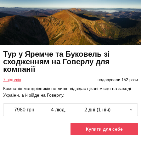
Тур у Яремче та Буковель зі
сходженням на Говерлу для
компанії
7 відгуків
подарували 152 рази
Компанія мандрівників не лише відвідає цікаві місця на заході
України, а й зійде на Говерлу.
7980 грн
4 люд.
2 дні (1 ніч)
Купити для себе