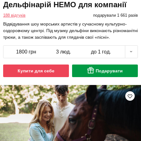
Дельфінарій НЕМО для компанії
188 відгуків
подарували 1 661 разів
Відвідування шоу морських артистів у сучасному культурно-
оздоровчому центрі. Під музику дельфіни виконають різноманітні
трюки, а також заспівають для глядачів свої «пісні».
1800 грн
3 люд.
до 1 год.
Купити для себе
Подарувати