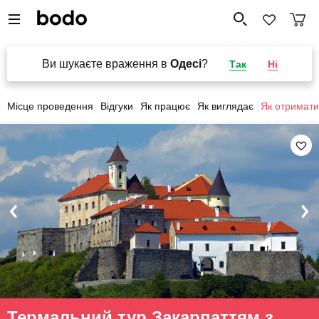
Ви шукаєте враження в
Одесі
?
Так
Ні
Місце проведення
Відгуки
Як працює
Як виглядає
Як отримати
Термальний тур Закарпаттям з