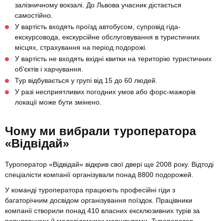
залізничному вокзалі. До Львова учасник дістається
самостійно.
У вартість входять проїзд автобусом, супровід гіда-
екскурсовода, екскурсійне обслуговування в туристичних
місцях, страхування на період подорожі.
У вартість не входять вхідні квитки на територію туристичних
об'єктів і харчування.
Тур відбувається у групі від 15 до 60 людей.
У разі несприятливих погодних умов або форс-мажорів
локації може бути змінено.
Чому ми вибрали туроператора
«Відвідай»
Туроператор «Відвідай» відкрив свої двері ще 2008 року. Відтоді
спеціалісти компанії організували понад 8800 подорожей.
У команді туроператора працюють професійні гіди з
багаторічним досвідом організування поїздок. Працівники
компанії створили понад 410 власних ексклюзивних турів за