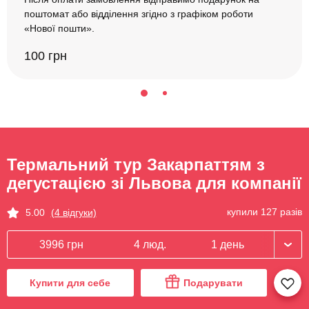
поштомат або відділення згідно з графіком роботи
«Нової пошти».
100 грн
Термальний тур Закарпаттям з
дегустацією зі Львова для компанії
купили 127 разів
5.00
(4 відгуки)
3996 грн
4 люд.
1 день
Купити для себе
Подарувати