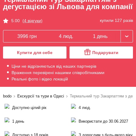
дегустацією зі Львова для компанії
купили 127 разів
5.00
(4 відгуки)
3996 грн
4 люд.
1 день
Купити для себе
Подарувати
Ціни не відрізняються від наших партнерів
Враження перевірені нашими співробітниками
Реальні фото і відео локацій
bodo
Екскурсії та тури в Одесі
Термальний тур Закарпаттям з дегу
Доступно цілий рік
4 люд.
1 день
Використати до 30.06.2027
Доступно з 18 років
З дорослим з будь-якого віку