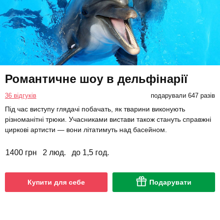
Романтичне шоу в дельфінарії
36 відгуків
подарували 647 разів
Під час виступу глядачі побачать, як тварини виконують
різноманітні трюки. Учасниками вистави також стануть справжні
циркові артисти — вони літатимуть над басейном.
1400 грн
2 люд.
до 1,5 год.
Купити для себе
Подарувати