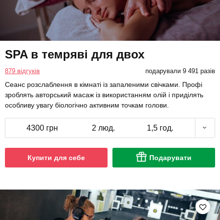
SPA в темряві для двох
879 відгуків
подарували 9 491 разів
Сеанс розслаблення в кімнаті із запаленими свічками. Профі
зроблять авторський масаж із використанням олій і приділять
особливу увагу біологічно активним точкам голови.
4300 грн
2 люд.
1,5 год.
Купити для себе
Подарувати