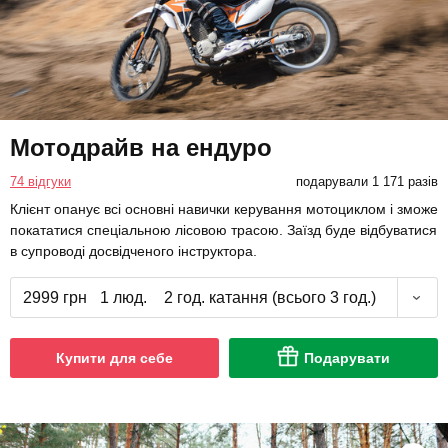
Мотодрайв на ендуро
74 відгуки
подарували 1 171 разів
Клієнт опанує всі основні навички керування мотоциклом і зможе
покататися спеціальною лісовою трасою. Заїзд буде відбуватися
в супроводі досвідченого інструктора.
2999 грн
1 люд.
2 год. катання (всього 3 год.)
Купити для себе
Подарувати