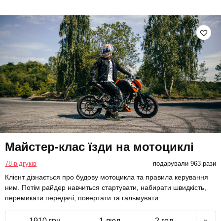
Майстер-клас їзди на мотоциклі
78 відгуків
подарували 963 рази
Клієнт дізнається про будову мотоцикла та правила керування
ним. Потім райдер навчиться стартувати, набирати швидкість,
перемикати передачі, повертати та гальмувати.
1910 грн
1 люд.
2 год.