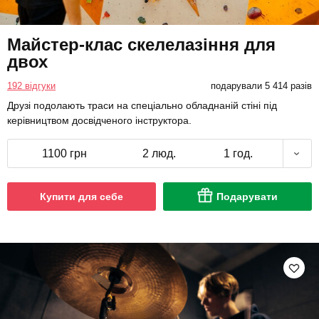
Майстер-клас скелелазіння для
двох
192 відгуки
подарували 5 414 разів
Друзі подолають траси на спеціально обладнаній стіні під
керівництвом досвідченого інструктора.
1100 грн
2 люд.
1 год.
Купити для себе
Подарувати