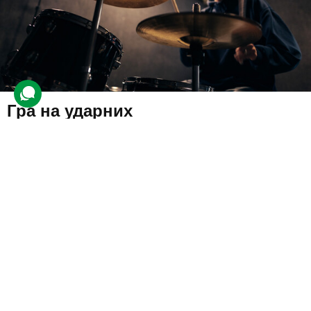
Гра на ударних
143 відгуки
подарували 2 653 рази
На індивідуальному занятті профі покаже, як правильно тримати
палички та розповість про основи гри. Новачок розучить
різноманітні техніки і виконає нескладні ритми.
975 грн
1 люд.
45 хв.
Купити для себе
Подарувати