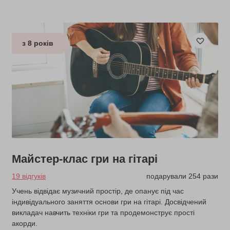
з 8 років
Майстер-клас гри на гітарі
19 відгуків
подарували 254 рази
Учень відвідає музичний простір, де опанує під час
індивідуального заняття основи гри на гітарі. Досвідчений
викладач навчить техніки гри та продемонструє прості
акорди.