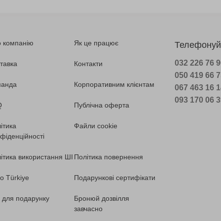
 компанію
Як це працює
Телефонуй
032 226 76 
тавка
Контакти
050 419 66 
манда
Корпоративним клієнтам
067 463 16 
093 170 06 
Q
Публічна оферта
ітика
Файли cookie
фіденційності
ітика використання ШІ
Політика повернення
o Türkiye
Подарункові сертифікати
ї для подарунку
Бронюй дозвілля
завчасно