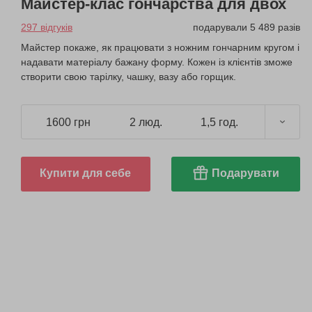
Майстер-клас гончарства для двох
297 відгуків
подарували 5 489 разів
Майстер покаже, як працювати з ножним гончарним кругом і
надавати матеріалу бажану форму. Кожен із клієнтів зможе
створити свою тарілку, чашку, вазу або горщик.
1600 грн
2 люд.
1,5 год.
Купити для себе
Подарувати