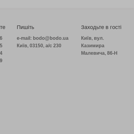
те
Пишіть
Заходьте в гості
96
e-mail: bodo@bodo.ua
Київ, вул.
75
Київ, 03150, а/с 230
Казимира
14
Малевича, 86-Н
39