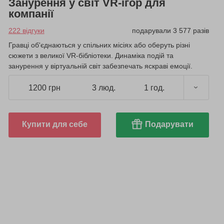
Занурення у світ VR-ігор для
компанії
222 відгуки
подарували 3 577 разів
Гравці об'єднаються у спільних місіях або оберуть різні
сюжети з великої VR-бібліотеки. Динаміка подій та
занурення у віртуальній світ забезпечать яскраві емоції.
1200 грн
3 люд.
1 год.
Купити для себе
Подарувати