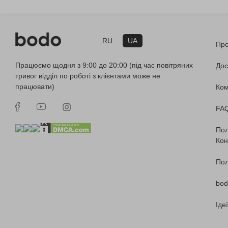
RU
UA
Про
Працюємо щодня з 9:00 до 20:00 (під час повітряних
Дос
тривог відділ по роботі з клієнтами може не
працювати)
Ко
FA
Пол
Кон
Пол
bod
Іде