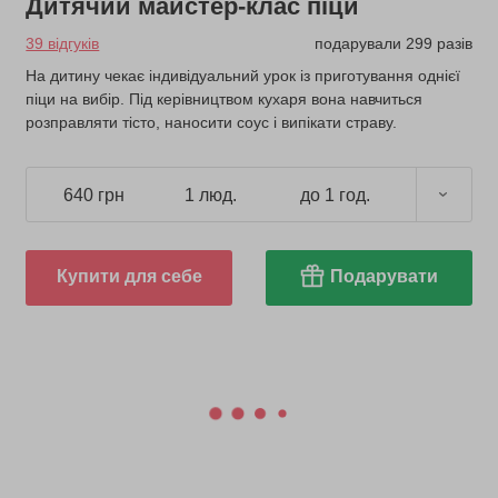
Дитячий майстер-клас піци
39 відгуків
подарували 299 разів
На дитину чекає індивідуальний урок із приготування однієї
піци на вибір. Під керівництвом кухаря вона навчиться
розправляти тісто, наносити соус і випікати страву.
640 грн
1 люд.
до 1 год.
Купити для себе
Подарувати