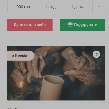
900 грн
1 люд.
1 день
Купити для себе
Подарувати
з 6 років