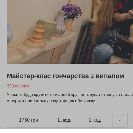
Майстер-клас гончарства з випалом
390 відгуків
Учасник буде крутити гончарний круг, центрувати глину та над
створити оригінальну вазу, горщик або чашку.
1750 грн
1 люд.
1 год.