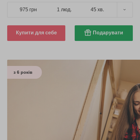
975 грн
1 люд.
45 хв.
Купити для себе
Подарувати
з 6 років