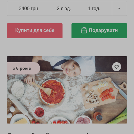
3400 грн
2 люд.
1 год.
Купити для себе
Подарувати
з 6 років