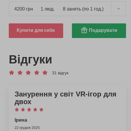
4200 грн
1 люд.
8 занять (по 1 год.)
Купити для себе
Подарувати
Відгуки
31 відгук
Занурення у світ VR-ігор для
двох
Ірина
22 грудня 2025