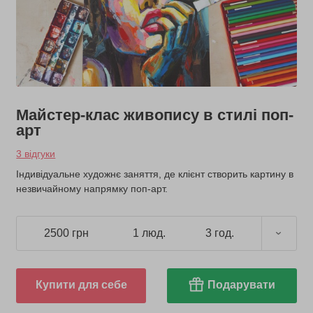
Майстер-клас живопису в стилі поп-
арт
3 відгуки
Індивідуальне художнє заняття, де клієнт створить картину в
незвичайному напрямку поп-арт.
2500 грн
1 люд.
3 год.
Купити для себе
Подарувати