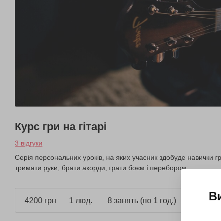
Курс гри на гітарі
3 відгуки
Серія персональних уроків, на яких учасник здобуде навички гри
тримати руки, брати акорди, грати боєм і перебором.
В
4200 грн
1 люд.
8 занять (по 1 год.)