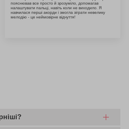
пояснював все просто й зрозуміло, допомагав
налаштувати пальці, навіть коли не виходило. Я
навчилася перші акорди і змогла зіграти невелику
мелодію - це неймовірне відчуття!
рніші?