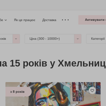
Активувати 
Як це працює
Доставка
бе
років
Ціна (
300 - 10000+
)
Категорії
на 15 років у Хмельни
з 8 років