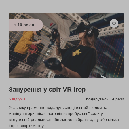
з 10 років
Занурення у світ VR-ігор
5 відгуків
подарували 74 рази
Учаснику враження видадуть спеціальний шолом та
маніпулятори, після чого він випробує свої сили у
віртуальній реальності. Він зможе вибрати одну або кілька
ігор з асортименту.