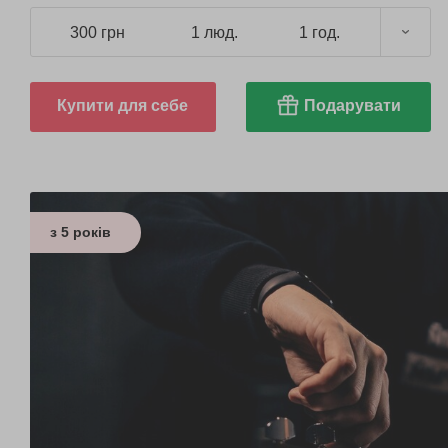
300 грн
1 люд.
1 год.
Купити для себе
Подарувати
з 5 років