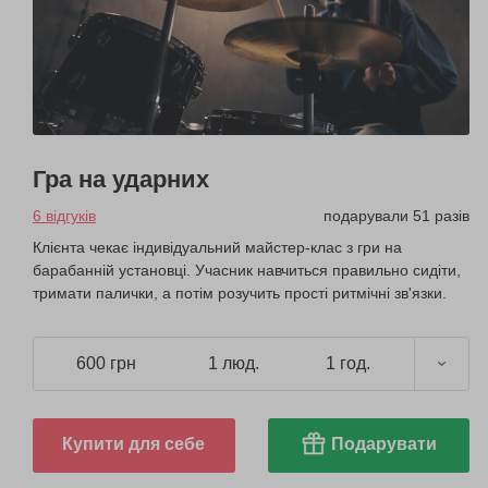
Гра на ударних
6 відгуків
подарували 51 разів
Клієнта чекає індивідуальний майстер-клас з гри на
барабанній установці. Учасник навчиться правильно сидіти,
тримати палички, а потім розучить прості ритмічні зв'язки.
600 грн
1 люд.
1 год.
Купити для себе
Подарувати