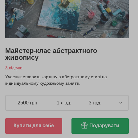
Майстер-клас абстрактного
живопису
3 відгуки
Учасник створить картину в абстрактному стилі на
індивідуальному художньому занятті.
2500 грн
1 люд.
3 год.
Купити для себе
Подарувати