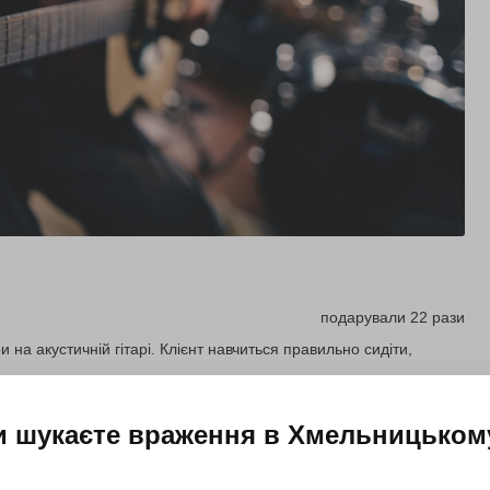
подарували 22 рази
 на акустичній гітарі. Клієнт навчиться правильно сидіти,
и шукаєте враження в
Хмельницьком
Купити для себе
Подарувати