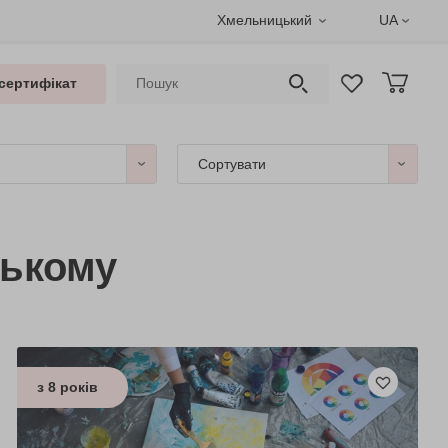
Хмельницький
UA
сертифікат
Сортувати
цькому
з 8 років