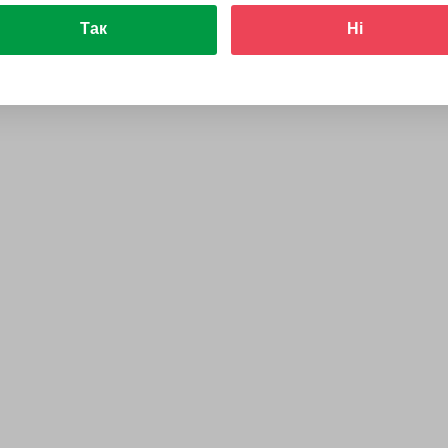
Так
Ні