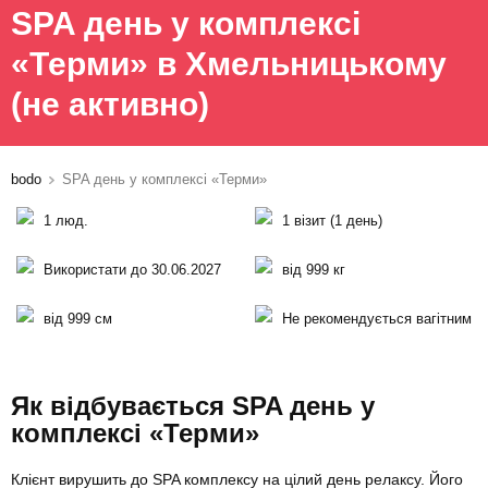
SPA день у комплексі
«Терми» в Хмельницькому
(не активно)
bodo
SPA день у комплексі «Терми»
1 люд.
1 візит (1 день)
Використати до 30.06.2027
від 999 кг
від 999 см
Не рекомендується вагітним
Як відбувається SPA день у
комплексі «Терми»
Клієнт вирушить до SPA комплексу на цілий день релаксу. Його