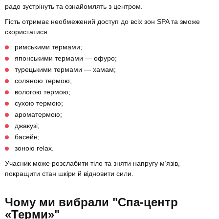
радо зустрінуть та ознайомлять з центром.
Гість отримає необмежений доступ до всіх зон SPA та зможе
скористатися:
римськими термами;
японськими термами — офуро;
турецькими термами — хамам;
соляною термою;
вологою термою;
сухою термою;
ароматермою;
джакузі;
басейн;
зоною relax.
Учасник може розслабити тіло та зняти напругу м’язів,
покращити стан шкіри й відновити сили.
Чому ми вибрали "Спа-центр
«Терми»"