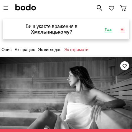
Ви шукаєте враження в
Так
Ні
Хмельницькому
?
Опис
Як працює
Як виглядає
Як отримати