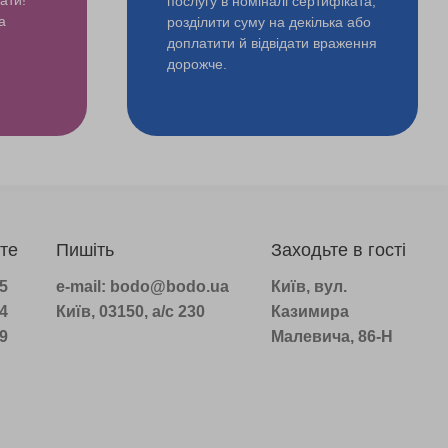
послугу в номіналі сертифіката,
а
розділити суму на декілька або
доплатити й відвідати враження
дорожче.
те
Пишіть
Заходьте в гості
75
e-mail: bodo@bodo.ua
Київ, вул.
14
Київ, 03150, а/с 230
Казимира
39
Малевича, 86-Н