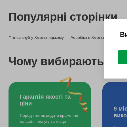
Популярні сторінки
В
Фітнес клуб у Хмельницькому
Аеробіка в Хмельницькому
Чому вибирають bo
Гарантія якості та
ціни
9 мі
вико
Перед тим як додати враження
на сайт, послугу та місце