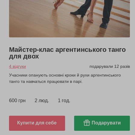
Майстер-клас аргентинського танго
для двох
4 відгуки
подарували 12 разів
Учасники опанують основні кроки й рухи аргентинського
танго та навчаться працювати в парі.
600 грн
2 люд.
1 год.
Купити для себе
Подарувати