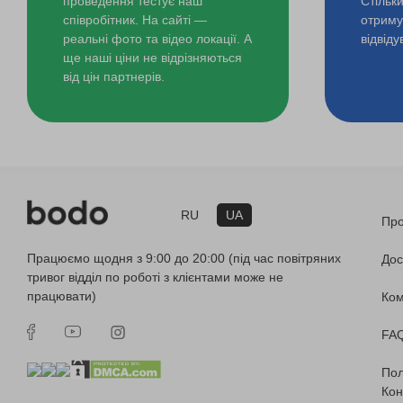
проведення тестує наш
Стільк
співробітник. На сайті —
отримув
реальні фото та відео локації. А
відвід
ще наші ціни не відрізняються
від цін партнерів.
RU
UA
Про
Працюємо щодня з 9:00 до 20:00 (під час повітряних
Дос
тривог відділ по роботі з клієнтами може не
працювати)
Ко
FA
Пол
Кон