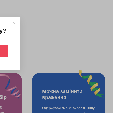
у
?
Можна замінити
бір
враження
5
Одержувач зможе вибрати іншу
ати!