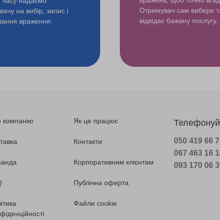
и часу надаємо
Отримувач сам вибере т
ачу на вибір, запис і
відвідає бажану послугу.
ування враження.
 компанію
Як це працює
Телефонуй
050 419 66 
тавка
Контакти
067 463 16 
манда
Корпоративним клієнтам
093 170 06 
Q
Публічна оферта
ітика
Файли cookie
фіденційності