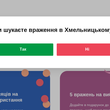
и шукаєте враження в
Хмельницьком
Уроки танців для дорослих у Хмельницькому
Так
Ні
do?
сяців на
5 вражень на ви
ристання
Додайте в подарунок до 
вражень, щоб точно вгад