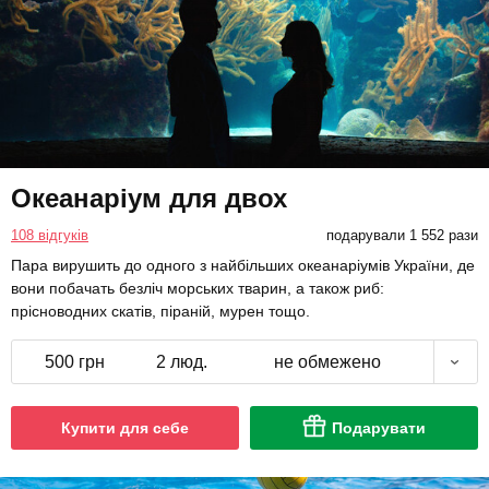
Океанаріум для двох
108 відгуків
подарували 1 552 рази
Пара вирушить до одного з найбільших океанаріумів України, де
вони побачать безліч морських тварин, а також риб:
прісноводних скатів, піраній, мурен тощо.
500 грн
2 люд.
не обмежено
Купити для себе
Подарувати