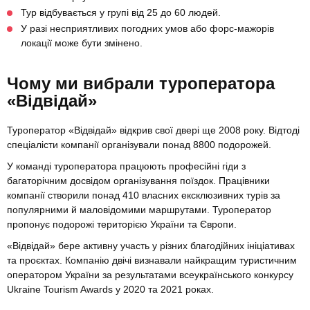
Тур відбувається у групі від 25 до 60 людей.
У разі несприятливих погодних умов або форс-мажорів
локації може бути змінено.
Чому ми вибрали туроператора
«Відвідай»
Туроператор «Відвідай» відкрив свої двері ще 2008 року. Відтоді
спеціалісти компанії організували понад 8800 подорожей.
У команді туроператора працюють професійні гіди з
багаторічним досвідом організування поїздок. Працівники
компанії створили понад 410 власних ексклюзивних турів за
популярними й маловідомими маршрутами. Туроператор
пропонує подорожі територією України та Європи.
«Відвідай» бере активну участь у різних благодійних ініціативах
та проєктах. Компанію двічі визнавали найкращим туристичним
оператором України за результатами всеукраїнського конкурсу
Ukraine Tourism Awards у 2020 та 2021 роках.