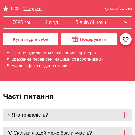
купили 91 раз
5.00
(7 відгуків)
7990 грн
2 люд.
5 днів (4 ночі)
Купити для себе
Подарувати
Ціни не відрізняються від наших партнерів
Враження перевірені нашими співробітниками
Реальні фото і відео локацій
Часті питання
⚡ Яка тривалість?
🤗 Скільки людей може брати участь?