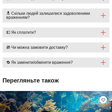
🔝 Скільки людей залишилися задоволеними
враженням?
💵 Як сплатити?
🎁 Чи можна замовити доставку?
🔁 Як замінити/обміняти враження?
Перегляньте також