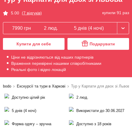
купили 91 раз
5.00
(7 відгуків)
7990 грн
2 люд.
5 днів (4 ночі)
Купити для себе
Подарувати
Ціни не відрізняються від наших партнерів
Враження перевірені нашими співробітниками
Реальні фото і відео локацій
bodo
Екскурсії та тури в Харкові
Тур у Карпати для двох зі Львова
Доступно цілий рік
2 люд.
5 днів (4 ночі)
Використати до 30.06.2027
Форма одягу – зручна
Доступно з 18 років