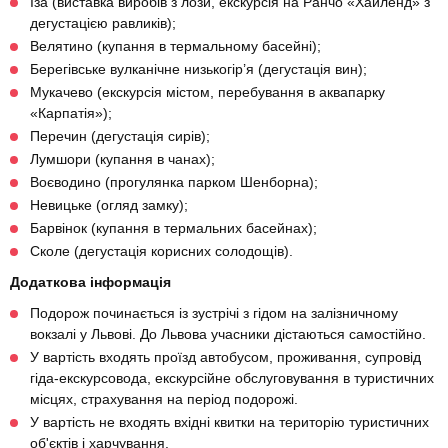
Іза (виставка виробів з лози, екскурсія на Ранчо «Хайленд» з
дегустацією равликів);
Велятино (купання в термальному басейні);
Берегівське вулканічне низькогір’я (дегустація вин);
Мукачево (екскурсія містом, перебування в аквапарку
«Карпатія»);
Перечин (дегустація сирів);
Лумшори (купання в чанах);
Воєводино (прогулянка парком Шенборна);
Невицьке (огляд замку);
Барвінок (купання в термальних басейнах);
Сколе (дегустація корисних солодощів).
Додаткова інформація
Подорож починається із зустрічі з гідом на залізничному
вокзалі у Львові. До Львова учасники дістаються самостійно.
У вартість входять проїзд автобусом, проживання, супровід
гіда-екскурсовода, екскурсійне обслуговування в туристичних
місцях, страхування на період подорожі.
У вартість не входять вхідні квитки на територію туристичних
об'єктів і харчування.