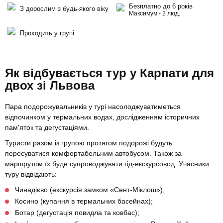
Безплатно до 6 років
З дорослим з будь-якого віку
Максимум - 2 люд.
Проходить у групі
Як відбувається тур у Карпати для
двох зі Львова
Пара подорожувальників у турі насолоджуватиметься
відпочинком у термальних водах, дослідженням історичних
пам'яток та дегустаціями.
Туристи разом із групою протягом подорожі будуть
пересуватися комфортабельним автобусом. Також за
маршрутом їх буде супроводжувати гід-екскурсовод. Учасники
туру відвідають:
Чинадієво (екскурсія замком «Сент-Міклош»);
Косино (купання в термальних басейнах);
Ботар (дегустація повидла та ковбас);