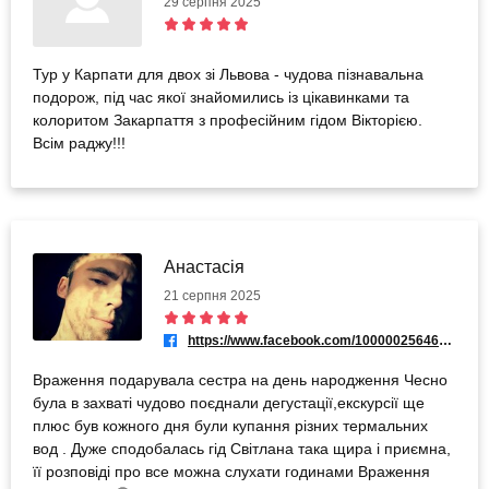
29 серпня 2025
Тур у Карпати для двох зі Львова - чудова пізнавальна
подорож, під час якої знайомились із цікавинками та
колоритом Закарпаття з професійним гідом Вікторією.
Всім раджу!!!
Анастасія
21 серпня 2025
https://www.facebook.com/100000256465783
Враження подарувала сестра на день народження Чесно
була в захваті чудово поєднали дегустації,екскурсії ще
плюс був кожного дня були купання різних термальних
вод . Дуже сподобалась гід Світлана така щира і приємна,
її розповіді про все можна слухати годинами Враження