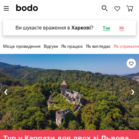
Ви шукаєте враження в
Харкові
?
Так
Ні
Місце проведення
Відгуки
Як працює
Як виглядає
Як отримати
Тур у Карпати для двох зі Львова