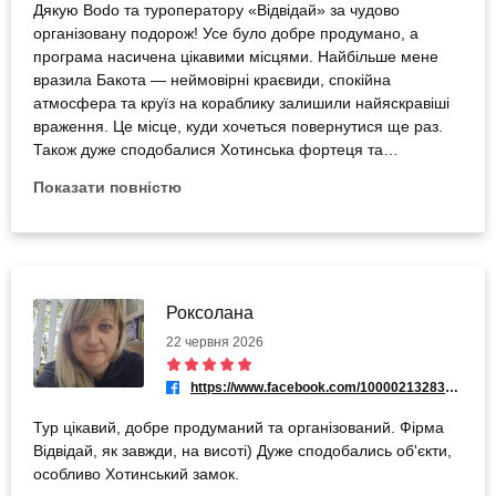
Дякую Bodo та туроператору «Відвідай» за чудово
організовану подорож! Усе було добре продумано, а
програма насичена цікавими місцями. Найбільше мене
вразила Бакота — неймовірні краєвиди, спокійна
атмосфера та круїз на кораблику залишили найяскравіші
враження. Це місце, куди хочеться повернутися ще раз.
Також дуже сподобалися Хотинська фортеця та
Кам’янець-Подільський. Замок вражає своєю величчю та
Показати повністю
історією, а старе місто зачаровує архітектурою,
затишними вуличками й особливою атмосферою.
Подорож подарувала багато позитивних емоцій та
незабутніх вражень. Однозначно рекомендую!
Роксолана
22 червня 2026
https://www.facebook.com/100002132838744
Тур цікавий, добре продуманий та організований. Фірма
Відвідай, як завжди, на висоті) Дуже сподобались об'єкти,
особливо Хотинський замок.