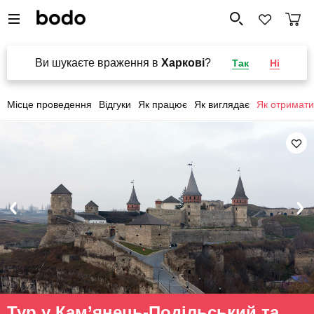
Ви шукаєте враження в
Харкові
?
Так
Ні
Місце проведення
Відгуки
Як працює
Як виглядає
Як отримати
Тур у Кам’янець-Подільський та