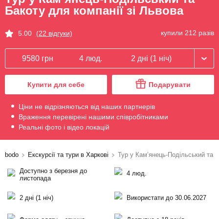
Бакоту для компанії зі Львова
купили 212 разів
5.00
(22 відгуки)
9580 грн
4 люд.
2 дні (1 ніч)
Купити для себе
Подарувати
Ціни не відрізняються від наших партнерів
Враження перевірені нашими співробітниками
Реальні фото і відео локацій
bodo
Екскурсії та тури в Харкові
Тур у Кам’янець-Подільський та Б
Доступно з березня до
4 люд.
листопада
2 дні (1 ніч)
Використати до 30.06.2027