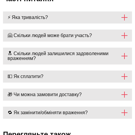
⚡ Яка тривалість?
🤗 Скільки людей може брати участь?
🔝 Скільки людей залишилися задоволеними
враженням?
💵 Як сплатити?
🎁 Чи можна замовити доставку?
🔁 Як замінити/обміняти враження?
Перегляньте також