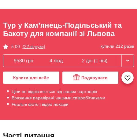
Тур у Кам’янець-Подільський та
Бакоту для компанії зі Львова
купили 212 разів
5.00
(22 відгуки)
9580 грн
4 люд.
2 дні (1 ніч)
Купити для себе
Подарувати
Ціни не відрізняються від наших партнерів
Враження перевірені нашими співробітниками
Реальні фото і відео локацій
Часті питання