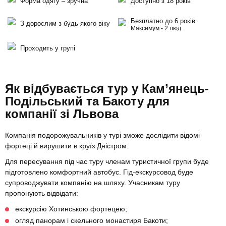
Форма одягу – зручна
Доступно з 18 років
Безплатно до 6 років
З дорослим з будь-якого віку
Максимум - 2 люд.
Проходить у групі
Як відбувається тур у Кам’янець-
Подільський та Бакоту для
компанії зі Львова
Компанія подорожувальників у турі зможе дослідити відомі
фортеці й вирушити в круїз Дністром.
Для пересування під час туру членам туристичної групи буде
підготовлено комфортний автобус. Гід-екскурсовод буде
супроводжувати компанію на шляху. Учасникам туру
пропонують відвідати:
екскурсію Хотинською фортецею;
огляд панорам і скельного монастиря Бакоти;