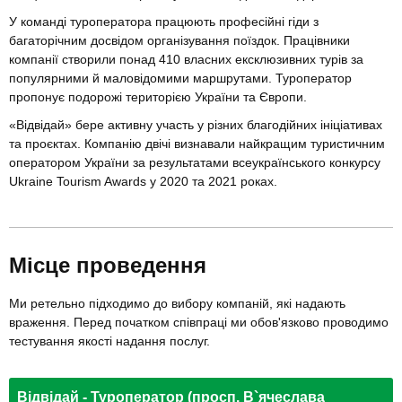
У команді туроператора працюють професійні гіди з
багаторічним досвідом організування поїздок. Працівники
компанії створили понад 410 власних ексклюзивних турів за
популярними й маловідомими маршрутами. Туроператор
пропонує подорожі територією України та Європи.
«Відвідай» бере активну участь у різних благодійних ініціативах
та проєктах. Компанію двічі визнавали найкращим туристичним
оператором України за результатами всеукраїнського конкурсу
Ukraine Tourism Awards у 2020 та 2021 роках.
Місце проведення
Ми ретельно підходимо до вибору компаній, які надають
враження. Перед початком співпраці ми обов'язково проводимо
тестування якості надання послуг.
Відвідай - Туроператор (просп. В`ячеслава