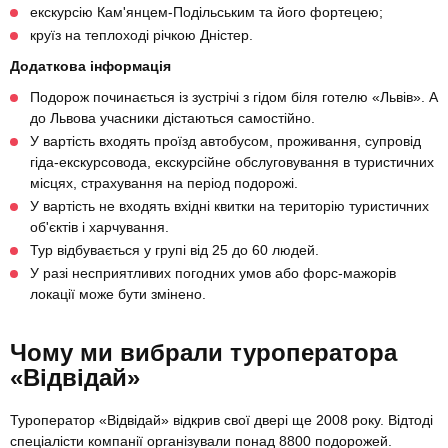
екскурсію Кам'янцем-Подільським та його фортецею;
круїз на теплоході річкою Дністер.
Додаткова інформація
Подорож починається із зустрічі з гідом біля готелю «Львів». А
до Львова учасники дістаються самостійно.
У вартість входять проїзд автобусом, проживання, супровід
гіда-екскурсовода, екскурсійне обслуговування в туристичних
місцях, страхування на період подорожі.
У вартість не входять вхідні квитки на територію туристичних
об'єктів і харчування.
Тур відбувається у групі від 25 до 60 людей.
У разі несприятливих погодних умов або форс-мажорів
локації може бути змінено.
Чому ми вибрали туроператора
«Відвідай»
Туроператор «Відвідай» відкрив свої двері ще 2008 року. Відтоді
спеціалісти компанії організували понад 8800 подорожей.