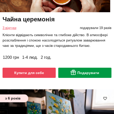
Чайна церемонія
3 відгуки
подарували 19 разів
Клієнти відвідають символічне та глибоке дійство. В атмосфері
розслаблення і спокою насолодяться ритуалом заварювання
чаю за традиціями, ще з часів стародавнього Китаю.
1200 грн
1-4 люд.
2 год.
Купити для себе
Подарувати
з 6 років