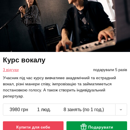
Курс вокалу
3 відгуки
подарували 5 разів
Учасник під час курсу вивчатиме академічний та естрадний
вокал, різні манери співу, імпровізацію та займатиметься
постановкою голосу. А також створить індивідуальний
репертуар.
3980 грн
1 люд.
8 занять (по 1 год.)
Купити для себе
Подарувати