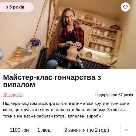
з 5 років
Майстер-клас гончарства з
випалом
10 відгуків
подарували 67 разів
Під керівництвом майстра клієнт вчитиметься крутити гончарне
коло, центрувати глину та надавати бажану форму. За кілька
тижнів він зможе забрати готові, випалені вироби.
1100 грн
1 люд.
2 заняття (по 2 год.)