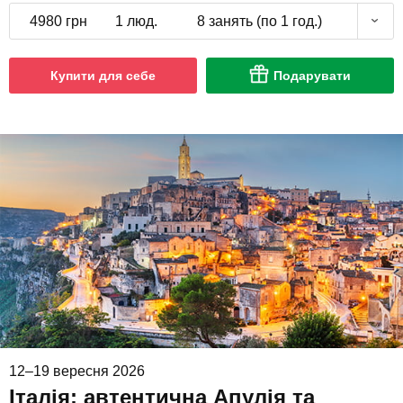
4980 грн
1 люд.
8 занять (по 1 год.)
Купити для себе
Подарувати
12–19 вересня 2026
Італія: автентична Апулія та