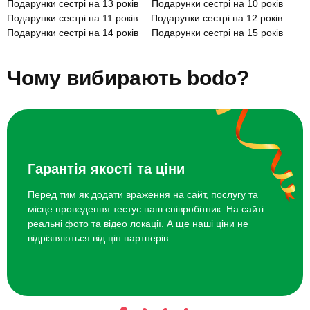
Подарунки сестрі на 13 років
Подарунки сестрі на 10 років
Майстер-клас флористики
2500 грн
Подарунки сестрі на 11 років
Подарунки сестрі на 12 років
Подарунки сестрі на 14 років
Подарунки сестрі на 15 років
Майстер-клас створення флораріума
2500 грн
Подарунки сестрі на 16 років
Подарунки сестрі на 17 років
Подарунки сестрі на 7 років
Подарунки сестрі на 8 років
Чому вибирають bodo?
Подарунки сестрі на 9 років
Курс кераміки
5500 грн
Топ 20 ідей що подарувати сестрі на 13 років
Курс вокалу
3980 грн
Гарантія якості та ціни
Перед тим як додати враження на сайт, послугу та
місце проведення тестує наш співробітник. На сайті —
реальні фото та відео локації. А ще наші ціни не
відрізняються від цін партнерів.