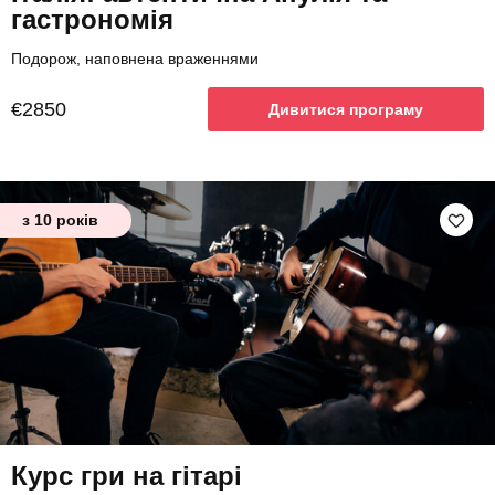
гастрономія
Подорож, наповнена враженнями
€2850
Дивитися програму
з 10 років
Курс гри на гітарі