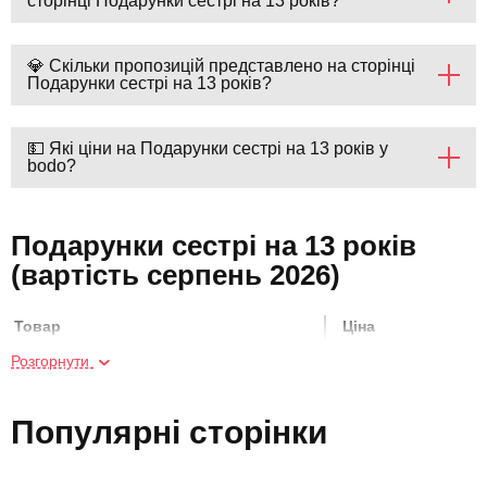
сторінці Подарунки сестрі на 13 років?
💎 Скільки пропозицій представлено на сторінці
Подарунки сестрі на 13 років?
💵 Які ціни на Подарунки сестрі на 13 років у
bodo?
Подарунки сестрі на 13 років
(вартість серпень 2026)
Товар
Ціна
Розгорнути
Майстер-клас розпису шопера
750 грн
Популярні сторінки
Майстер-клас гончарства з випалом
1100 грн