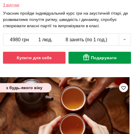
3 відгуки
Учасник пройде індивідуальний курс гри на акустичній гітарі, де
розвиватиме почуття ритму, швидкість і динаміку, спробує
створювати власні партії та імпровізувати в класі.
4980 грн
1 люд.
8 занять (по 1 год.)
Купити для себе
Подарувати
з будь-якого віку