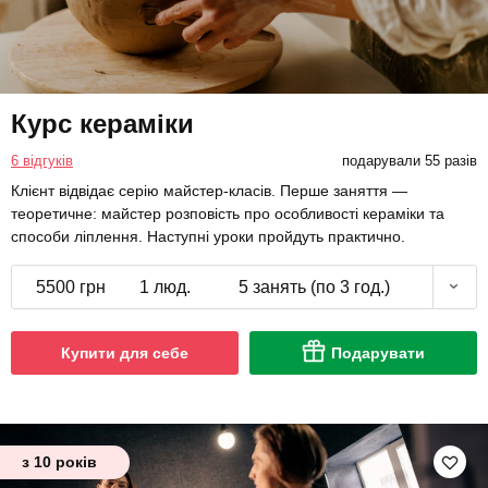
Курс кераміки
6 відгуків
подарували 55 разів
Клієнт відвідає серію майстер-класів. Перше заняття —
теоретичне: майстер розповість про особливості кераміки та
способи ліплення. Наступні уроки пройдуть практично.
5500 грн
1 люд.
5 занять (по 3 год.)
Купити для себе
Подарувати
з 10 років