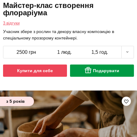
Майстер-клас створення
флораріума
3 відгуки
Учасник збере з рослин та декору власну композицію в
спеціальному прозорому контейнері.
2500 грн
1 люд.
1,5 год.
Купити для себе
Подарувати
з 5 років