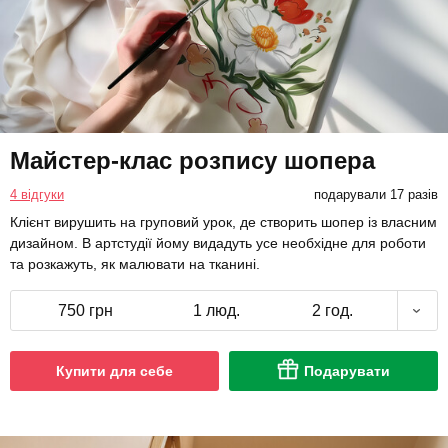
Майстер-клас розпису шопера
4 відгуки
подарували 17 разів
Клієнт вирушить на груповий урок, де створить шопер із власним
дизайном. В артстудії йому видадуть усе необхідне для роботи
та розкажуть, як малювати на тканині.
750 грн
1 люд.
2 год.
Купити для себе
Подарувати