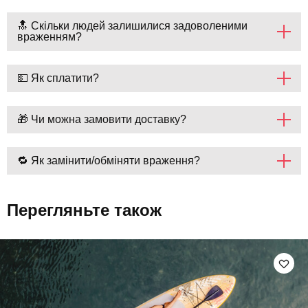
🔝 Скільки людей залишилися задоволеними
враженням?
💵 Як сплатити?
🎁 Чи можна замовити доставку?
🔁 Як замінити/обміняти враження?
Перегляньте також