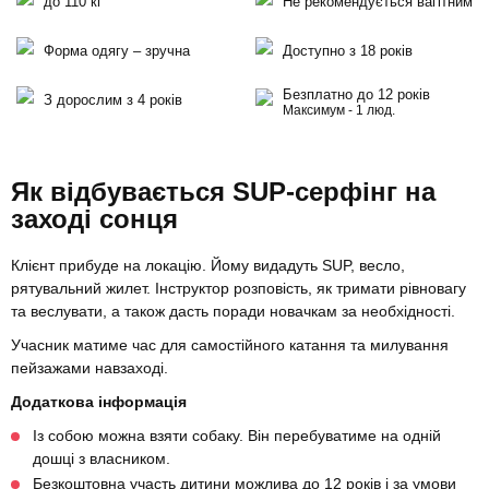
до 110 кг
Не рекомендується вагітним
Форма одягу – зручна
Доступно з 18 років
Безплатно до 12 років
З дорослим з 4 років
Максимум - 1 люд.
Як відбувається SUP-серфінг на
заході сонця
Клієнт прибуде на локацію. Йому видадуть SUP, весло,
рятувальний жилет. Інструктор розповість, як тримати рівновагу
та веслувати, а також дасть поради новачкам за необхідності.
Учасник матиме час для самостійного катання та милування
пейзажами навзаході.
Додаткова інформація
Із собою можна взяти собаку. Він перебуватиме на одній
дошці з власником.
Безкоштовна участь дитини можлива до 12 років і за умови