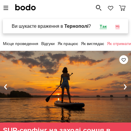
Ви шукаєте враження в
Тернополі
?
Так
Ні
Місце проведення
Відгуки
Як працює
Як виглядає
Як отримати
SUP-серфінг на заході сонця в