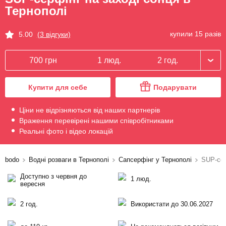
Тернополі
купили 15 разів
5.00
(3 відгуки)
700 грн
1 люд.
2 год.
Купити для себе
Подарувати
Ціни не відрізняються від наших партнерів
Враження перевірені нашими співробітниками
Реальні фото і відео локацій
bodo
Водні розваги в Тернополі
Сапсерфінг у Тернополі
SUP-сер
Доступно з червня до
1 люд.
вересня
2 год.
Використати до 30.06.2027