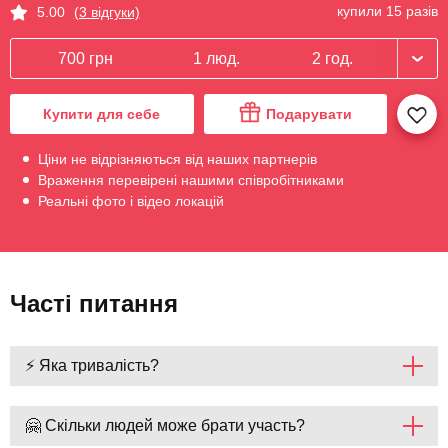
купили 15 разів
5.00
(3 відгуки)
700 грн
1 люд.
2 год.
Купити для себе
Подарувати
Ціни не відрізняються від наших партнерів
Враження перевірені нашими співробітниками
Реальні фото і відео локацій
Часті питання
⚡ Яка тривалість?
🤗 Скільки людей може брати участь?