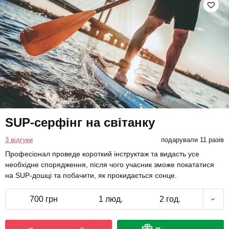
SUP-серфінг на світанку
3 відгуки
подарували 11 разів
Професіонал проведе короткий інструктаж та видасть усе
необхідне спорядження, після чого учасник зможе покататися
на SUP-дошці та побачити, як прокидається сонце.
700 грн
1 люд.
2 год.