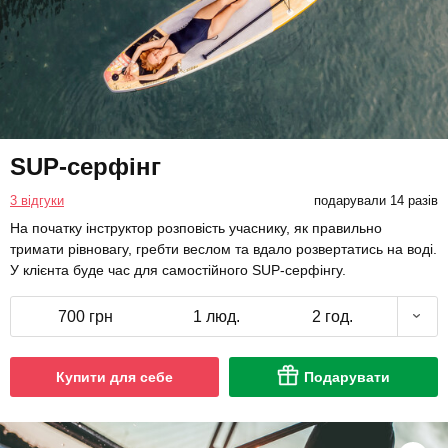
SUP-серфінг
3 відгуки
подарували 14 разів
На початку інструктор розповість учаснику, як правильно
тримати рівновагу, гребти веслом та вдало розвертатись на воді.
У клієнта буде час для самостійного SUP-серфінгу.
700 грн
1 люд.
2 год.
Купити для себе
Подарувати