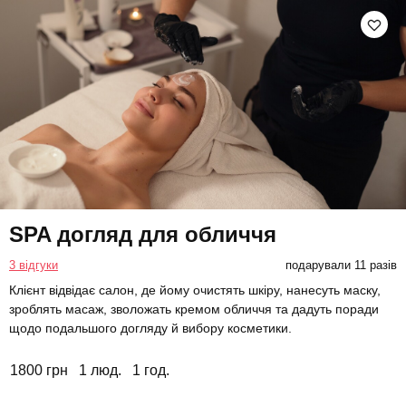
SPA догляд для обличчя
3 відгуки
подарували 11 разів
Клієнт відвідає салон, де йому очистять шкіру, нанесуть маску,
зроблять масаж, зволожать кремом обличчя та дадуть поради
щодо подальшого догляду й вибору косметики.
1800 грн
1 люд.
1 год.