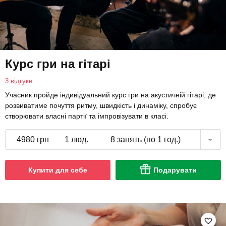
Курс гри на гітарі
3 відгуки
Учасник пройде індивідуальний курс гри на акустичній гітарі, де
розвиватиме почуття ритму, швидкість і динаміку, спробує
створювати власні партії та імпровізувати в класі.
4980 грн
1 люд.
8 занять (по 1 год.)
Купити для себе
Подарувати