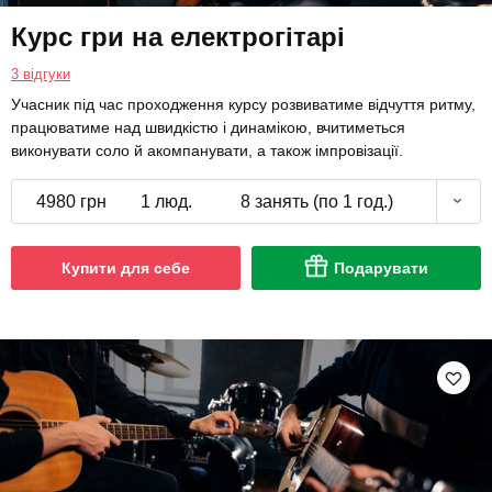
Курс гри на електрогітарі
3 відгуки
Учасник під час проходження курсу розвиватиме відчуття ритму,
працюватиме над швидкістю і динамікою, вчитиметься
виконувати соло й акомпанувати, а також імпровізації.
4980 грн
1 люд.
8 занять (по 1 год.)
Купити для себе
Подарувати