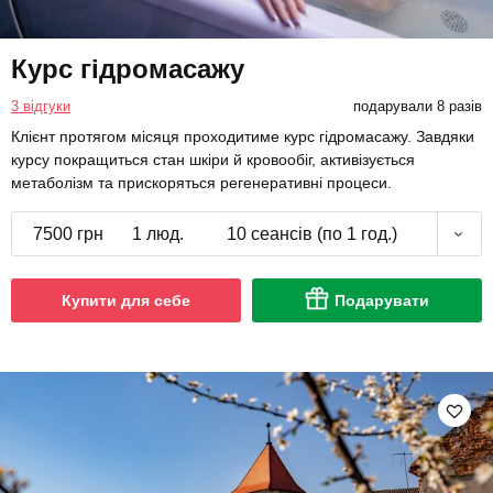
Курс гідромасажу
3 відгуки
подарували 8 разів
Клієнт протягом місяця проходитиме курс гідромасажу. Завдяки
курсу покращиться стан шкіри й кровообіг, активізується
метаболізм та прискоряться регенеративні процеси.
7500 грн
1 люд.
10 сеансів (по 1 год.)
Купити для себе
Подарувати