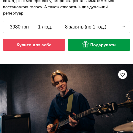
вокал, різні манери співу, імпровізацію та займатиметься
постановкою голосу. А також створить індивідуальний
репертуар.
3980 грн
1 люд.
8 занять (по 1 год.)
Купити для себе
Подарувати