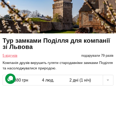
Тур замками Поділля для компанії
зі Львова
5 відгуків
подарували 79 разів
Компанія друзів вирушить гуляти стародавніми замками Поділля
та насолоджуватися природою.
7380 грн
4 люд.
2 дні (1 ніч)
Купити для себе
Подарувати