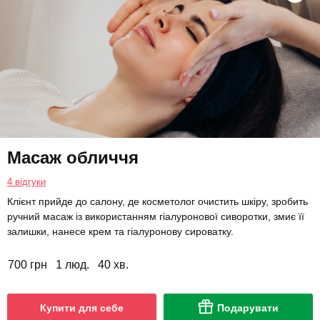
Масаж обличчя
4 відгуки
Клієнт прийде до салону, де косметолог очистить шкіру, зробить
ручний масаж із використанням гіалуронової сиворотки, змиє її
залишки, нанесе крем та гіалуронову сироватку.
700 грн
1 люд.
40 хв.
Купити для себе
Подарувати