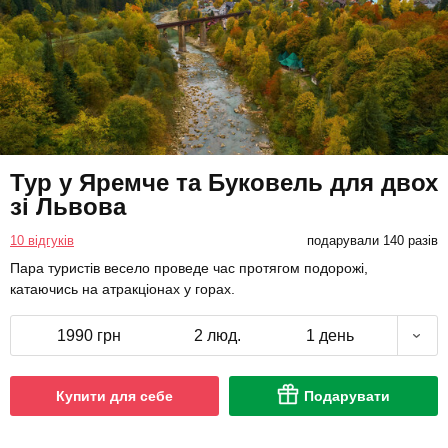
Тур у Яремче та Буковель для двох
зі Львова
10 відгуків
подарували 140 разів
Пара туристів весело проведе час протягом подорожі,
катаючись на атракціонах у горах.
1990 грн
2 люд.
1 день
Купити для себе
Подарувати