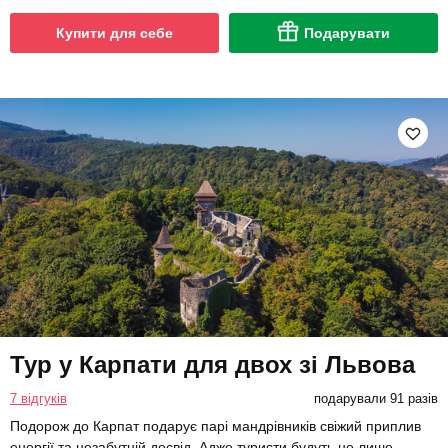
Купити для себе
Подарувати
Тур у Карпати для двох зі Львова
7 відгуків
подарували 91 разів
Подорож до Карпат подарує парі мандрівників свіжий приплив
енергії та незабутній досвід. Адже туристи будуть не лише