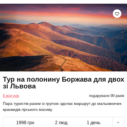
Тур на полонину Боржава для двох
зі Львова
6 відгуків
подарували 90 разів
Пара туристів разом із групою здолає маршрут до мальовничих
краєвидів гірського масиву.
1998 грн
2 люд.
1 день