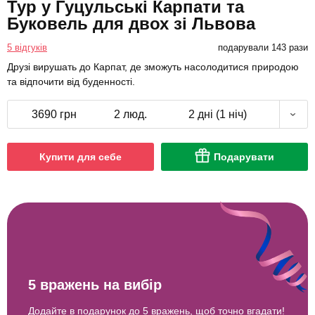
Тур у Гуцульські Карпати та
Буковель для двох зі Львова
5 відгуків
подарували 143 рази
Друзі вирушать до Карпат, де зможуть насолодитися природою
та відпочити від буденності.
3690 грн
2 люд.
2 дні (1 ніч)
Купити для себе
Подарувати
5 вражень на вибір
Додайте в подарунок до 5 вражень, щоб точно вгадати!