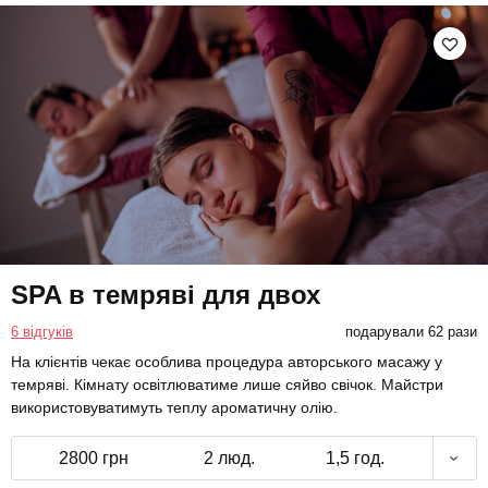
SPA в темряві для двох
6 відгуків
подарували 62 рази
На клієнтів чекає особлива процедура авторського масажу у
темряві. Кімнату освітлюватиме лише сяйво свічок. Майстри
використовуватимуть теплу ароматичну олію.
2800 грн
2 люд.
1,5 год.