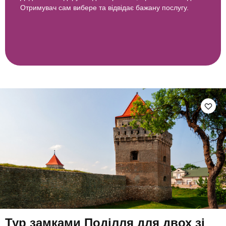
Отримувач сам вибере та відвідає бажану послугу.
Тур замками Поділля для двох зі