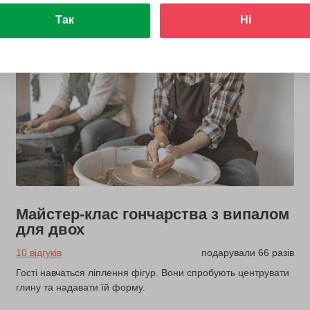
Так
Ні
Майстер-клас гончарства з випалом
для двох
10 відгуків
подарували 66 разів
Гості навчаться ліплення фігур. Вони спробують центрувати
глину та надавати їй форму.