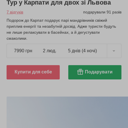
Тур у Карпати для двох зі Львова
7 відгуків
подарували 91 разів
Подорож до Карпат подарує парі мандрівників свіжий
приплив енергії та незабутній досвід. Адже туристи будуть
не лише релаксувати в басейнах, а й дегустувати
смаколики.
7990 грн
2 люд.
5 днів (4 ночі)
Купити для себе
Подарувати