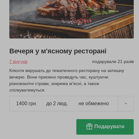
Вечеря у м'ясному ресторані
7 відгуків
подарували 21 разів
Клієнти вирушать до тематичного ресторану на затишну
вечерю. Вони приємно проведуть час, куштуючи
різноманітні страви, зокрема м’ясні, а також
спілкуватимуться.
1400 грн
до 2 люд.
не обмежено
Подарувати