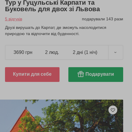
Тур у Гуцульські Карпати та
Буковель для двох зі Львова
5 відгуків
подарували 143 рази
Друзі вирушать до Карпат, де зможуть насолодитися
природою та відпочити від буденності.
3690 грн
2 люд.
2 дні (1 ніч)
Купити для себе
Подарувати