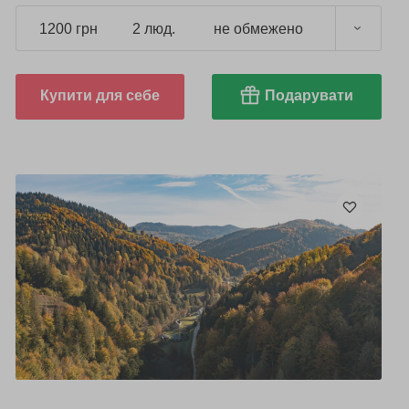
1200 грн
2 люд.
не обмежено
Купити для себе
Подарувати