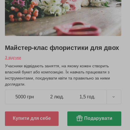
Майстер-клас флористики для двох
3 відгуки
Учасники відвідають заняття, на якому кожен створить
власний букет або композицію. Їх навчать працювати з
інструментами, поєднувати квіти та правильно за ними
доглядати.
5000 грн
2 люд.
1,5 год.
Купити для себе
Подарувати