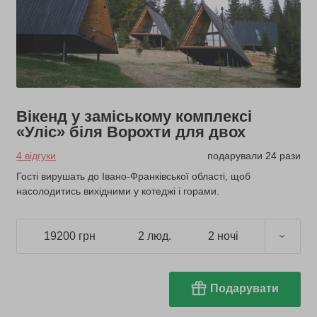
Вікенд у заміському комплексі
«Уліс» біля Ворохти для двох
4 відгуки
подарували 24 рази
Гості вирушать до Івано-Франківської області, щоб
насолодитись вихідними у котеджі і горами.
19200 грн
2 люд.
2 ночі
Подарувати