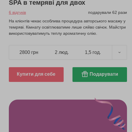
SPA в темряві для двох
6 відгуків
подарували 62 рази
На клієнтів чекає особлива процедура авторського масажу у
темряві. Кімнату освітлюватиме лише сяйво свічок. Майстри
використовуватимуть теплу ароматичну олію.
2800 грн
2 люд.
1,5 год.
Купити для себе
Подарувати