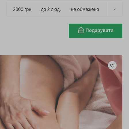
2000 грн
до 2 люд.
не обмежено
Подарувати