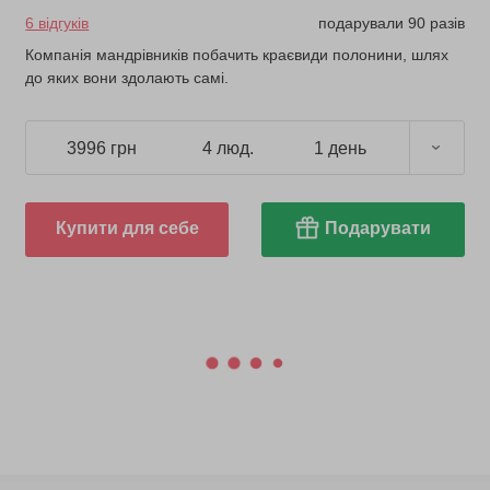
6 відгуків
подарували 90 разів
Компанія мандрівників побачить краєвиди полонини, шлях
до яких вони здолають самі.
3996 грн
4 люд.
1 день
Купити для себе
Подарувати