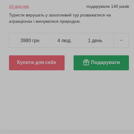
10 відгуків
подарували 140 разів
Туристи вирушать у захопливий тур розважатися на
атракціонах і милуватися природою.
3980 грн
4 люд.
1 день
Купити для себе
Подарувати