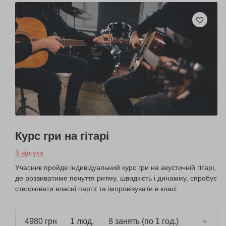
Курс гри на гітарі
3 відгуки
Учасник пройде індивідуальний курс гри на акустичній гітарі,
де розвиватиме почуття ритму, швидкість і динаміку, спробує
створювати власні партії та імпровізувати в класі.
4980 грн
1 люд.
8 занять (по 1 год.)