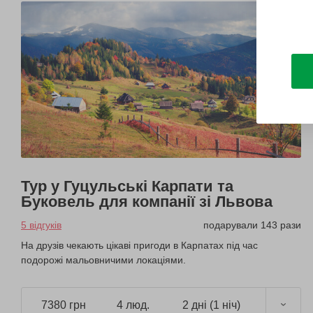
Тур у Гуцульські Карпати та
Буковель для компанії зі Львова
5 відгуків
подарували 143 рази
На друзів чекають цікаві пригоди в Карпатах під час
подорожі мальовничими локаціями.
7380 грн
4 люд.
2 дні (1 ніч)