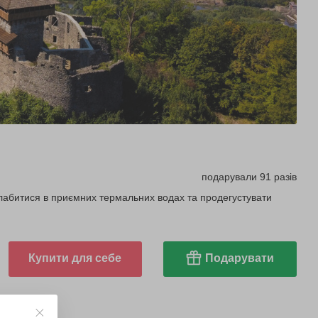
подарували 91 разів
слабитися в приємних термальних водах та продегустувати
Купити для себе
Подарувати