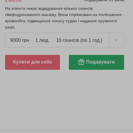
На клієнта чекає відвідування кількох сеансів
лімфодренажного масажу. Вони спрямовані на поліпшення
кровообігу, підвищення тонусу судин і надання пружності
шкірі.
9000 грн
1 люд.
10 сеансів (по 1 год.)
Купити для себе
Подарувати