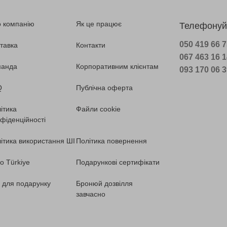
 компанію
Як це працює
Телефонуй
050 419 66 
тавка
Контакти
067 463 16 
манда
Корпоративним клієнтам
093 170 06 
Q
Публічна оферта
ітика
Файли cookie
фіденційності
ітика використання ШІ
Політика повернення
o Türkiye
Подарункові сертифікати
ї для подарунку
Бронюй дозвілля
завчасно