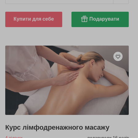
Купити для себе
Подарувати
Курс лімфодренажного масажу
4 відгуки
подарували 16 разів