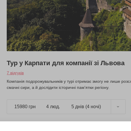
Тур у Карпати для компанії зі Львова
7 відгуків
Компанія подорожувальників у турі отримає змогу не лише роз
смачні сири, а й дослідити історичні пам'ятки регіону.
15980 грн
4 люд.
5 днів (4 ночі)