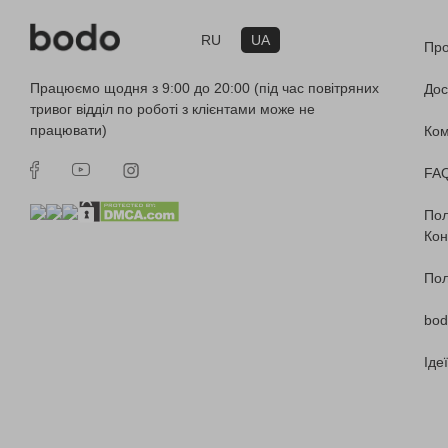
RU
UA
Про
Працюємо щодня з 9:00 до 20:00 (під час повітряних
Дос
тривог відділ по роботі з клієнтами може не
працювати)
Ко
FA
Пол
Кон
Пол
bod
Іде