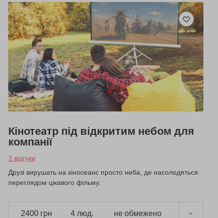
Кінотеатр під відкритим небом для
компанії
3 відгуки
Друзі вирушать на кіносеанс просто неба, де насолодяться
переглядом цікавого фільму.
2400 грн
4 люд.
не обмежено