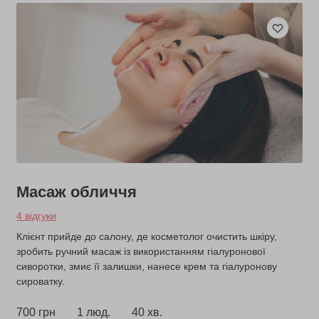
Масаж обличчя
4 відгуки
Клієнт прийде до салону, де косметолог очистить шкіру,
зробить ручний масаж із використанням гіалуронової
сиворотки, змиє її залишки, нанесе крем та гіалуронову
сироватку.
700 грн
1 люд.
40 хв.