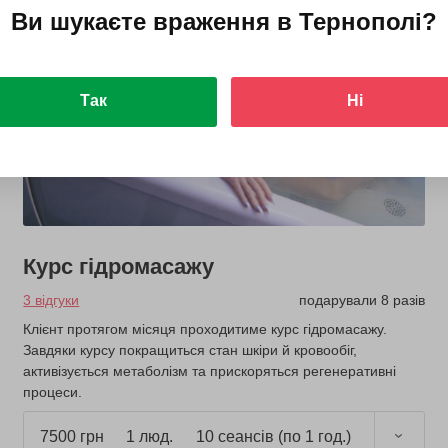
Ви шукаєте враження в
Тернополі
?
Так
Ні
Курс гідромасажу
3 відгуки
подарували 8 разів
Клієнт протягом місяця проходитиме курс гідромасажу.
Завдяки курсу покращиться стан шкіри й кровообіг,
активізується метаболізм та прискоряться регенеративні
процеси.
7500 грн
1 люд.
10 сеансів (по 1 год.)