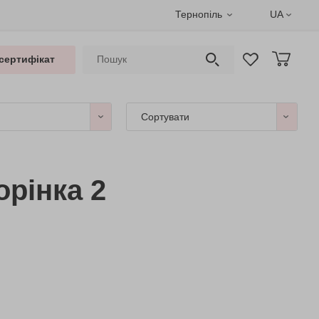
Тернопіль
UA
сертифікат
Сортувати
орінка 2