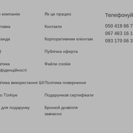
 компанію
Як це працює
Телефонуй
050 419 66 
тавка
Контакти
067 463 16 
манда
Корпоративним клієнтам
093 170 06 
Q
Публічна оферта
ітика
Файли cookie
фіденційності
ітика використання ШІ
Політика повернення
o Türkiye
Подарункові сертифікати
ї для подарунку
Бронюй дозвілля
завчасно