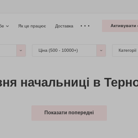
Активувати 
Як це працює
Доставка
бе
Ціна (
500 - 10000+
)
Категорії
зня начальниці в Терно
Показати попередні