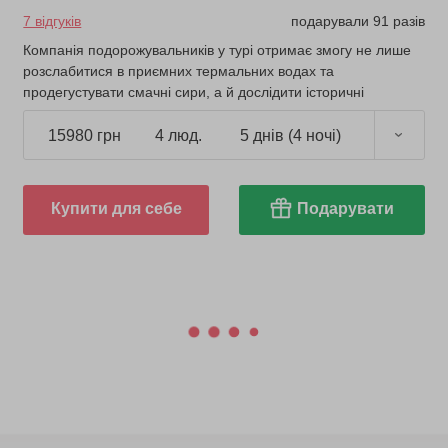
7 відгуків
подарували 91 разів
Компанія подорожувальників у турі отримає змогу не лише
розслабитися в приємних термальних водах та
продегустувати смачні сири, а й дослідити історичні
пам'ятки регіону.
15980 грн
4 люд.
5 днів (4 ночі)
Купити для себе
Подарувати