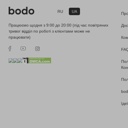
RU
UA
Про
Працюємо щодня з 9:00 до 20:00 (під час повітряних
Дос
тривог відділ по роботі з клієнтами може не
працювати)
Ко
FA
Пол
Кон
Пол
bod
Іде