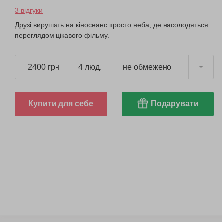
3 відгуки
Друзі вирушать на кіносеанс просто неба, де насолодяться
переглядом цікавого фільму.
2400 грн
4 люд.
не обмежено
Купити для себе
Подарувати