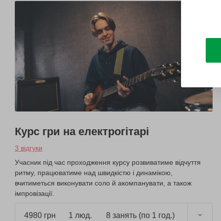
Курс гри на електрогітарі
3 відгуки
Учасник під час проходження курсу розвиватиме відчуття
ритму, працюватиме над швидкістю і динамікою,
вчитиметься виконувати соло й акомпанувати, а також
імпровізації.
4980 грн
1 люд.
8 занять (по 1 год.)