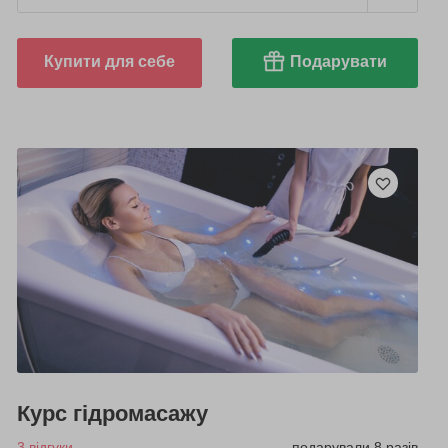
Купити для себе
Подарувати
Курс гідромасажу
3 відгуки
подарували 8 разів