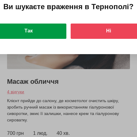
Ви шукаєте враження в
Тернополі
?
Так
Ні
Масаж обличчя
4 відгуки
Клієнт прийде до салону, де косметолог очистить шкіру,
зробить ручний масаж із використанням гіалуронової
сиворотки, змиє її залишки, нанесе крем та гіалуронову
сироватку.
700 грн
1 люд.
40 хв.