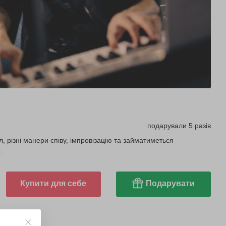
подарували 5 разів
, різні манери співу, імпровізацію та займатиметься
.
Купити для себе
Подарувати