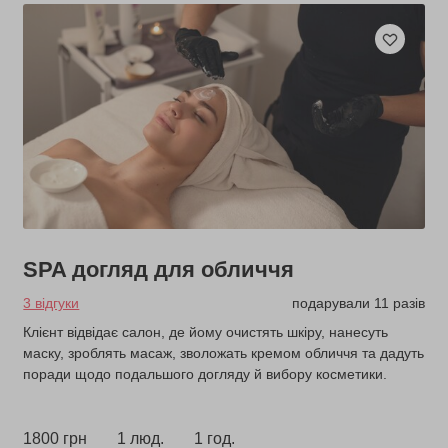
SPA догляд для обличчя
3 відгуки
подарували 11 разів
Клієнт відвідає салон, де йому очистять шкіру, нанесуть
маску, зроблять масаж, зволожать кремом обличчя та дадуть
поради щодо подальшого догляду й вибору косметики.
1800 грн
1 люд.
1 год.