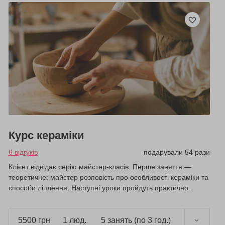
Курс кераміки
6 відгуків
подарували 54 рази
Клієнт відвідає серію майстер-класів. Перше заняття —
теоретичне: майстер розповість про особливості кераміки та
способи ліплення. Наступні уроки пройдуть практично.
5500 грн
1 люд.
5 занять (по 3 год.)