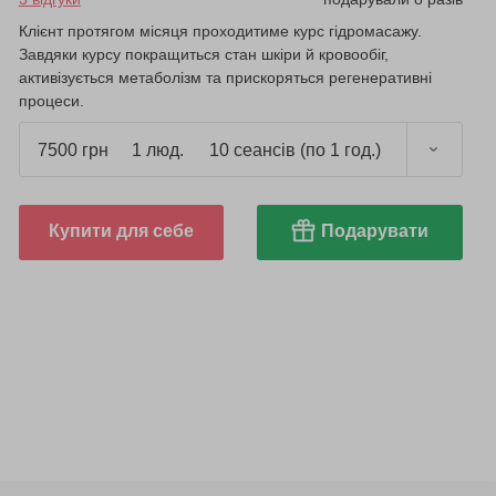
Клієнт протягом місяця проходитиме курс гідромасажу.
Завдяки курсу покращиться стан шкіри й кровообіг,
активізується метаболізм та прискоряться регенеративні
процеси.
7500 грн
1 люд.
10 сеансів (по 1 год.)
Купити для себе
Подарувати