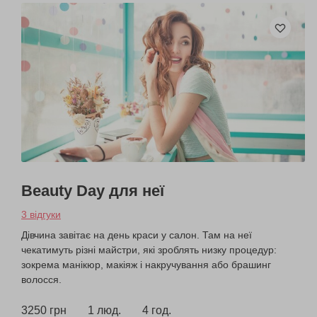
Beauty Day для неї
3 відгуки
Дівчина завітає на день краси у салон. Там на неї
чекатимуть різні майстри, які зроблять низку процедур:
зокрема манікюр, макіяж і накручування або брашинг
волосся.
3250 грн
1 люд.
4 год.