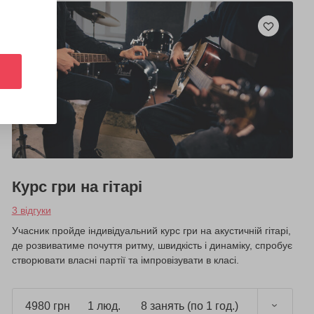
Курс гри на гітарі
3 відгуки
Учасник пройде індивідуальний курс гри на акустичній гітарі,
де розвиватиме почуття ритму, швидкість і динаміку, спробує
створювати власні партії та імпровізувати в класі.
4980 грн
1 люд.
8 занять (по 1 год.)