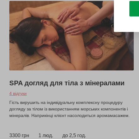
SPA догляд для тіла з мінералами
4 відгуки
Гість вирушить на індивідуальну комплексну процедуру
догляду за тілом із використанням морських компонентів і
мінералів. Наприкінці клієнт насолодиться аромамасажем.
3300 грн
1 люд.
до 2,5 год.