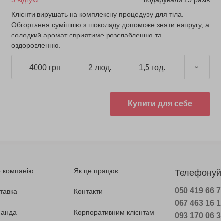
3 відгуки
подарували 13 разів
Клієнти вирушать на комплексну процедуру для тіла.
Обгортання сумішшю з шоколаду допоможе зняти напругу, а
солодкий аромат сприятиме розслабленню та
оздоровленню.
4000 грн
2 люд.
1,5 год.
Купити для себе
 компанію
Як це працює
Телефонуй
050 419 66 
тавка
Контакти
067 463 16 
манда
Корпоративним клієнтам
093 170 06 