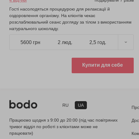
4 відгуки
подарували 7 разів
Гості насолодяться процедурою для релаксації й
оздоровлення організму. На клієнтів чекає
розслаблювальний сеанс догляду за тілом з використанням
натурального шоколаду.
5600 грн
2 люд.
2,5 год.
Купити для себе
RU
UA
Про
Працюємо щодня з 9:00 до 20:00 (під час повітряних
Дос
тривог відділ по роботі з клієнтами може не
працювати)
Ко