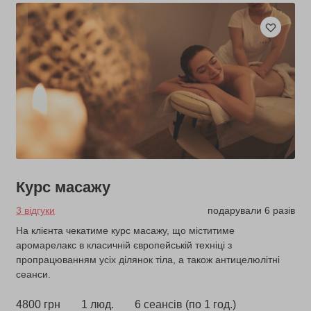
Курс масажу
3 відгуки
подарували 6 разів
На клієнта чекатиме курс масажу, що міститиме
аромарелакс в класичній європейській техніці з
пропрацюванням усіх ділянок тіла, а також антицелюлітні
сеанси.
4800 грн
1 люд.
6 сеансів (по 1 год.)