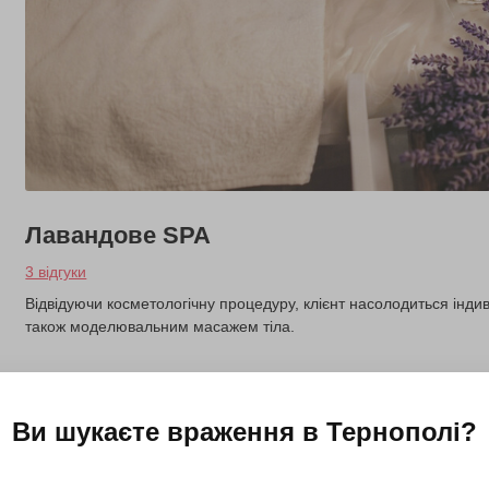
Лавандове SPA
3 відгуки
Відвідуючи косметологічну процедуру, клієнт насолодиться інди
також моделювальним масажем тіла.
3100 грн
1 люд.
до 2,5 год.
Ви шукаєте враження в
Тернополі
?