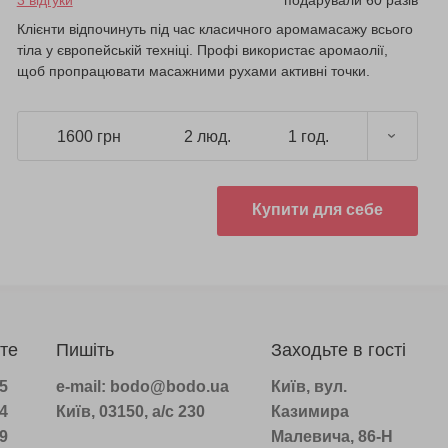
3 відгуки
подарували 60 разів
Клієнти відпочинуть під час класичного аромамасажу всього
тіла у європейській техніці. Профі використає аромаолії,
щоб пропрацювати масажними рухами активні точки.
1600 грн
2 люд.
1 год.
Купити для себе
те
Пишіть
Заходьте в гості
75
e-mail: bodo@bodo.ua
Київ, вул.
14
Київ, 03150, а/с 230
Казимира
39
Малевича, 86-Н