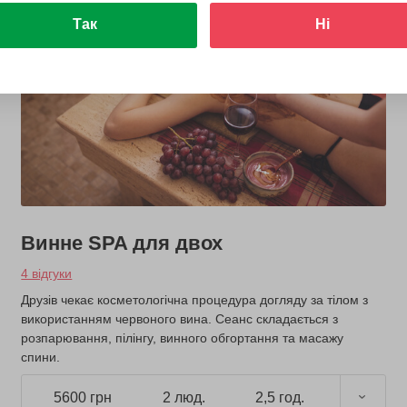
Так
Ні
Винне SPA для двох
4 відгуки
Друзів чекає косметологічна процедура догляду за тілом з
використанням червоного вина. Сеанс складається з
розпарювання, пілінгу, винного обгортання та масажу
спини.
5600 грн
2 люд.
2,5 год.