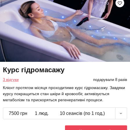
Курс гідромасажу
3 відгуки
подарували 8 разів
Клієнт протягом місяця проходитиме курс гідромасажу. Завдяки
курсу покращиться стан шкіри й кровообіг, активізується
метаболізм та прискоряться регенеративні процеси.
7500 грн
1 люд.
10 сеансів (по 1 год.)