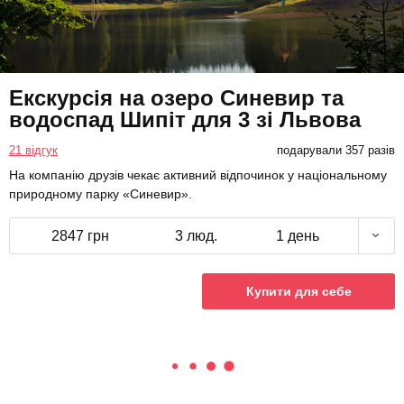
Екскурсія на озеро Синевир та
водоспад Шипіт для 3 зі Львова
21 відгук
подарували 357 разів
На компанію друзів чекає активний відпочинок у національному
природному парку «Синевир».
2847 грн
3 люд.
1 день
Купити для себе