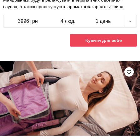
Мандрівники будуть релаксувати в термальних басейнах і
саунах, а також продегустують ароматні закарпатські вина.
3996 грн
4 люд.
1 день
Купити для себе