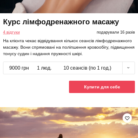
Курс лімфодренажного масажу
4 відгуки
подарували 16 разів
На клієнта чекає відвідування кількох сеансів лімфодренажного
масажу. Вони спрямовані на поліпшення кровообігу, підвищення
тонусу судин і надання пружності шкірі.
9000 грн
1 люд.
10 сеансів (по 1 год.)
Купити для себе