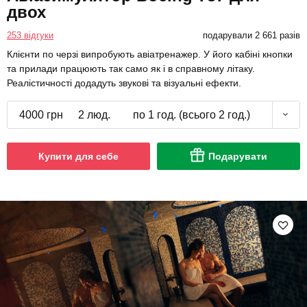
двох
253 відгуки
подарували 2 661 разів
Клієнти по черзі випробують авіатренажер. У його кабіні кнопки
та прилади працюють так само як і в справному літаку.
Реалістичності додадуть звукові та візуальні ефекти.
4000 грн
2 люд.
по 1 год. (всього 2 год.)
Купити для себе
Подарувати