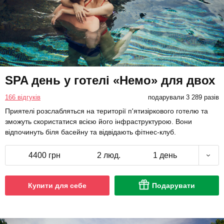
SPA день у готелі «Немо» для двох
166 відгуків
подарували 3 289 разів
Приятелі розслабляться на території п'ятизіркового готелю та
зможуть скористатися всією його інфраструктурою. Вони
відпочинуть біля басейну та відвідають фітнес-клуб.
4400 грн
2 люд.
1 день
Купити для себе
Подарувати