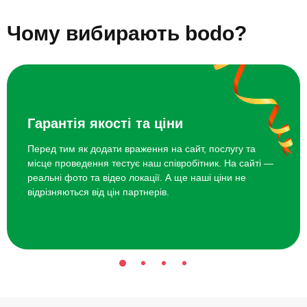
Авіасимулятор Boeing-737 для двох
4000 грн
Топ 20 ідей що подарувати за 5000 грн
Чому вибирають bodo?
SPA по-турецьки для двох
5000 грн
Індивідуальна парфумерна карта
4450 грн
Гарантія якості та ціни
Перед тим як додати враження на сайт, послугу та
місце проведення тестує наш співробітник. На сайті —
реальні фото та відео локації. А ще наші ціни не
відрізняються від цін партнерів.