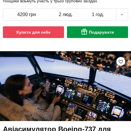
гонщики візьмуть участь у трьох групових заїздах.
4200 грн
2 люд.
1 год.
Купити для себе
Подарувати
Авіасимулятор Boeing-737 для