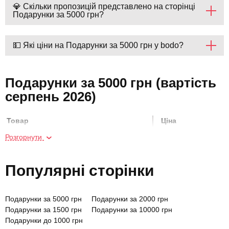
💎 Скільки пропозицій представлено на сторінці
Подарунки за 5000 грн?
💵 Які ціни на Подарунки за 5000 грн у bodo?
Подарунки за 5000 грн (вартість
серпень 2026)
Товар
Ціна
Розгорнути
SPA день у готелі «Немо» для двох
4400 грн
Популярні сторінки
Драйв на квадроциклах для двох
4500 грн
Подарунки за 5000 грн
Подарунки за 2000 грн
Майстер-клас картингу для двох
4200 грн
Подарунки за 1500 грн
Подарунки за 10000 грн
Подарунки до 1000 грн