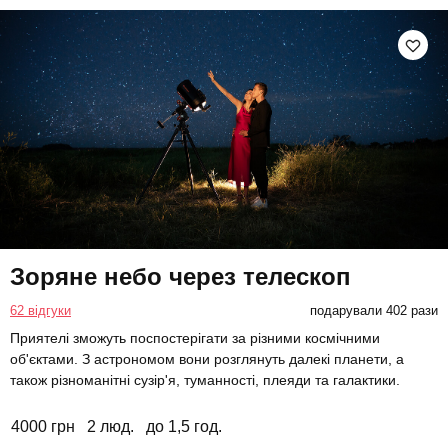
Зоряне небо через телескоп
62 відгуки
подарували 402 рази
Приятелі зможуть поспостерігати за різними космічними
об'єктами. З астрономом вони розглянуть далекі планети, а
також різноманітні сузір'я, туманності, плеяди та галактики.
4000 грн
2 люд.
до 1,5 год.