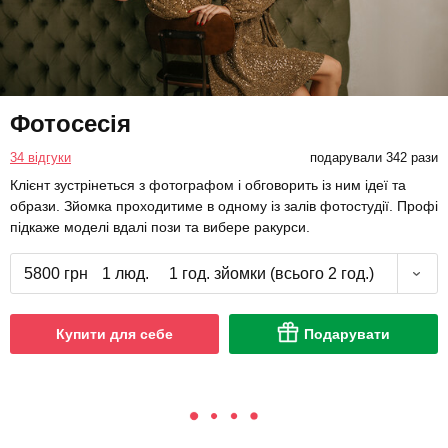
Фотосесія
34 відгуки
подарували 342 рази
Клієнт зустрінеться з фотографом і обговорить із ним ідеї та
образи. Зйомка проходитиме в одному із залів фотостудії. Профі
підкаже моделі вдалі пози та вибере ракурси.
5800 грн
1 люд.
1 год. зйомки (всього 2 год.)
Купити для себе
Подарувати