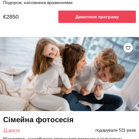
Подорож, наповнена враженнями
€2850
Дивитися програму
Сімейна фотосесія
31 відгук
подарували 521 разів
Можливість закарбувати зворушливі моменти в колі рідних