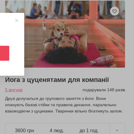
Йога з цуценятами для компанії
5 відгуків
подарували 148 разів
Друзі долучаться до групового заняття з йоги. Вони
опанують базові стійки та правила дихання, паралельно
взаємодіючи з цуциками. Тваринки вільно бігатимуть залом.
3600 грн
4 люд.
до 1 год.