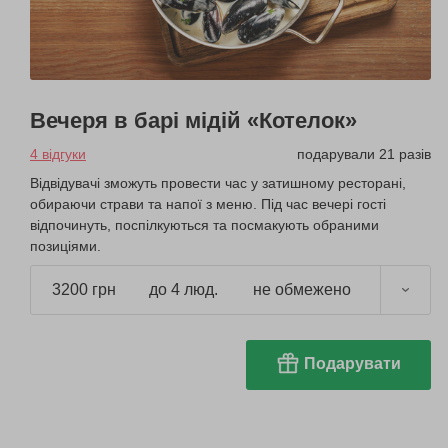
Вечеря в барі мідій «Котелок»
4 відгуки
подарували 21 разів
Відвідувачі зможуть провести час у затишному ресторані,
обираючи страви та напої з меню. Під час вечері гості
відпочинуть, поспілкуються та посмакують обраними
позиціями.
3200 грн
до 4 люд.
не обмежено
Подарувати