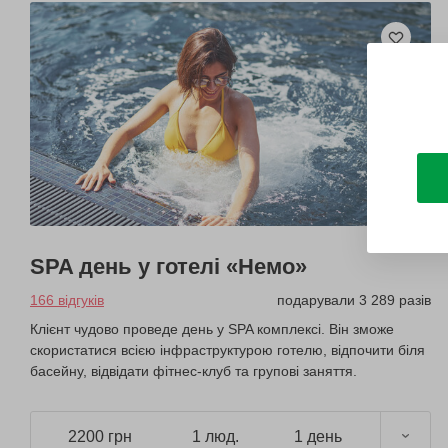
SPA день у готелі «Немо»
166 відгуків
подарували 3 289 разів
Клієнт чудово проведе день у SPA комплексі. Він зможе
скористатися всією інфраструктурою готелю, відпочити біля
басейну, відвідати фітнес-клуб та групові заняття.
2200 грн
1 люд.
1 день