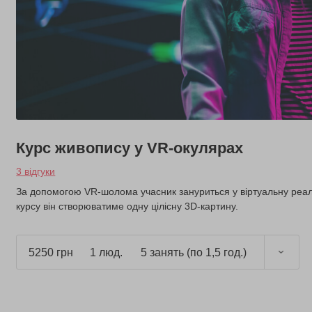
Курс живопису у VR-окулярах
3 відгуки
За допомогою VR-шолома учасник зануриться у віртуальну реаль
курсу він створюватиме одну цілісну 3D-картину.
5250 грн
1 люд.
5 занять (по 1,5 год.)