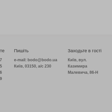
те
Пишіть
Заходьте в гості
97
e-mail: bodo@bodo.ua
Київ, вул.
75
Київ, 03150, а/с 230
Казимира
16
Малевича, 86-Н
39