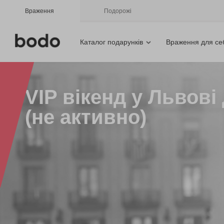
Враження
Подорожі
Каталог подарунків
Враження для се
VIP вікенд у Львові
(не активно)