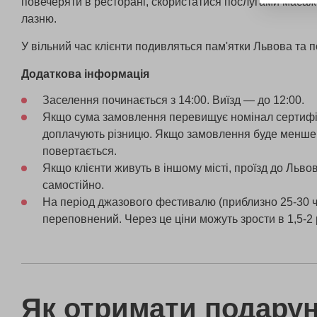
повечеряти в ресторані, скористатися послугами масажи
лазню.
У вільний час клієнти подивляться пам'ятки Львова та 
Додаткова інформація
Заселення починається з 14:00. Виїзд — до 12:00.
Якщо сума замовлення перевищує номінал сертифік
доплачують різницю. Якщо замовлення буде менше 
повертається.
Якщо клієнти живуть в іншому місті, проїзд до Льво
самостійно.
На період джазового фестивалю (приблизно 25-30 ч
переповнений. Через це ціни можуть зрости в 1,5-2 
Як отримати подару