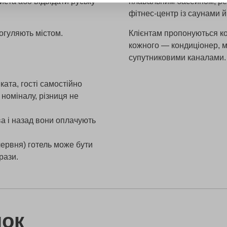
ста або відвідати руську
плавальним басейном, рес
фітнес-центр із саунами 
погуляють містом.
Клієнтам пропонуються ко
кожного — кондиціонер, мі
супутниковими каналами.
ата, гості самостійно
номіналу, різниця не
ва і назад вони оплачують
ервня) готель може бути
рази.
нок