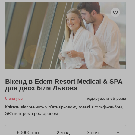
Вікенд в Edem Resort Medical & SPA
для двох біля Львова
8 відгуків
подарували 55 разів
Клієнти відпочинуть у п'ятизірковому готелі з гольф-клубом,
SPA центром і рестораном.
60000 грн
2 люд.
3 ночі