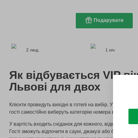
Подарувати
2 люд.
1 ніч
Як відбувається VIP ві
Львові для двох
Клієнти проведуть вихідні в готелі на вибір. У них буде 
гості самостійно виберуть категорію номера в готелі.
У вартість входить сніданок для кожного, відвідування 
Гості зможуть відпочити в сауні, джакузі або басейні. 