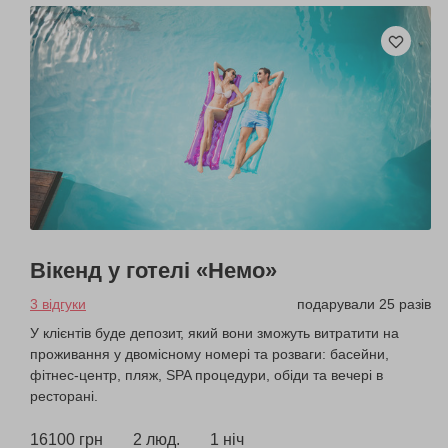
Вікенд у готелі «Немо»
3 відгуки
подарували 25 разів
У клієнтів буде депозит, який вони зможуть витратити на
проживання у двомісному номері та розваги: ​​басейни,
фітнес-центр, пляж, SPA процедури, обіди та вечері в
ресторані.
16100 грн
2 люд.
1 ніч