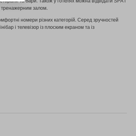
торани та бари. Також у готелях можна відвідати SPA і
й тренажерним залом.
мфортні номери різних категорій. Серед зручностей
нібар і телевізор із плоским екраном та із