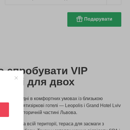
Подарувати
о спробувати VIP
ьвові для двох
вести вихідні в комфортних умовах із близькою
ся два п'ятизіркові готелі — Leopolis і Grand Hotel Lviv
шовані в історичній частині Львова.
ий Wi-Fi на всій території, тераса для засмаги з