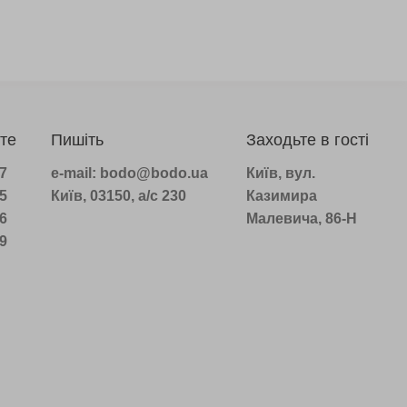
те
Пишіть
Заходьте в гості
97
e-mail: bodo@bodo.ua
Київ, вул.
75
Київ, 03150, а/с 230
Казимира
16
Малевича, 86-Н
39