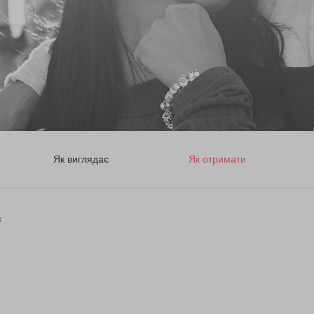
Як виглядає
Як отримати
х