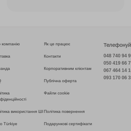
 компанію
Як це працює
Телефонуй
048 740 94 
тавка
Контакти
050 419 66 
манда
Корпоративним клієнтам
067 464 14 
093 170 06 
Q
Публічна оферта
ітика
Файли cookie
фіденційності
ітика використання ШІ
Політика повернення
o Türkiye
Подарункові сертифікати