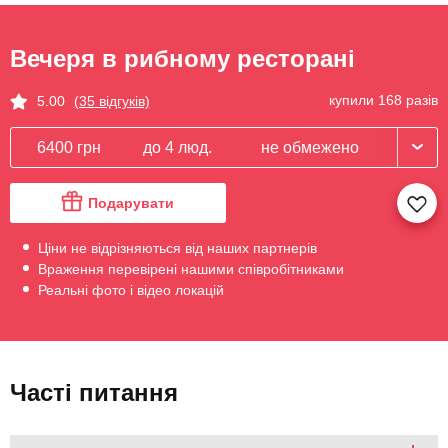
Вечеря в рибному ресторані
купили 168 разів
5.00
(35 відгуків)
6400 грн
до 4 люд.
не обмежено
Подарувати
Ціни не відрізняються від наших партнерів
Враження перевірені нашими співробітниками
Реальні фото і відео локацій
Часті питання