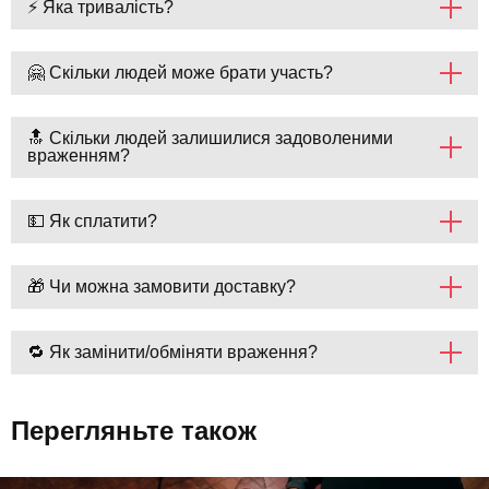
⚡ Яка тривалість?
🤗 Скільки людей може брати участь?
🔝 Скільки людей залишилися задоволеними
враженням?
💵 Як сплатити?
🎁 Чи можна замовити доставку?
🔁 Як замінити/обміняти враження?
Перегляньте також