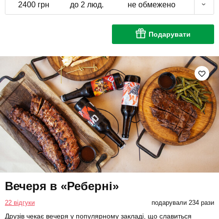
2400 грн
до 2 люд.
не обмежено
Подарувати
Вечеря в «Реберні»
22 відгуки
подарували 234 рази
Друзів чекає вечеря у популярному закладі, що славиться