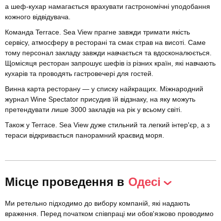
а шеф-кухар намагається врахувати гастрономічні уподобання
кожного відвідувача.
Команда Terrace. Sea View прагне завжди тримати якість
сервісу, атмосферу в ресторані та смак страв на висоті. Саме
тому персонал закладу завжди навчається та вдосконалюється.
Щомісяця ресторан запрошує шефів із різних країн, які навчають
кухарів та проводять гастровечері для гостей.
Винна карта ресторану — у списку найкращих. Міжнародний
журнал Wine Spectator присудив їй відзнаку, на яку можуть
претендувати лише 3000 закладів на рік у всьому світі.
Також у Terrace. Sea View дуже стильний та легкий інтер'єр, а з
тераси відкривається панорамний краєвид моря.
Місце проведення в
Одесі
Ми ретельно підходимо до вибору компаній, які надають
враження. Перед початком співпраці ми обов'язково проводимо