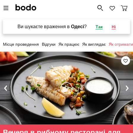
Ви шукаєте враження в
Одесі
?
Так
Ні
Місце проведення
Відгуки
Як працює
Як виглядає
Як отримати
Вечеря в рибному ресторані для