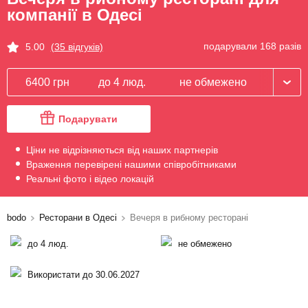
компанії в Одесі
подарували 168 разів
5.00
(35 відгуків)
6400 грн
до 4 люд.
не обмежено
Подарувати
Ціни не відрізняються від наших партнерів
Враження перевірені нашими співробітниками
Реальні фото і відео локацій
bodo
Ресторани в Одесі
Вечеря в рибному ресторані
до 4 люд.
не обмежено
Використати до 30.06.2027