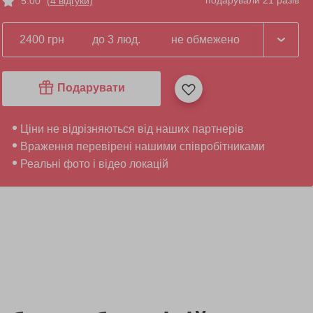
подарували 21 разів
5.00
(4 відгуки)
2400 грн
до 3 люд.
не обмежено
Подарувати
Ціни не відрізняються від наших партнерів
Враження перевірені нашими співробітниками
Реальні фото і відео локацій