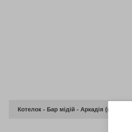
Котелок - Бар мідій - Аркадія (вул. В