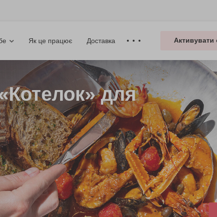
Активувати 
Як це працює
Доставка
бе
 «Котелок» для