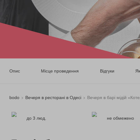
Опис
Місце проведення
Відгуки
Я
bodo
Вечеря в ресторані в Одесі
Вечеря в барі мідій «Кот
до 3 люд.
не обмежено