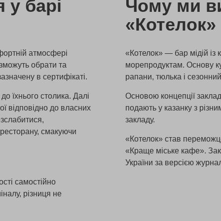
 у барі
Чому ми в
«Котелок»
мфортній атмосфері
«Котелок» — бар мідій із
зможуть обрати та
морепродуктам. Основу кух
зазначену в сертифікаті.
рапани, тюлька і сезонни
 до їхнього столика. Далі
Основою концепції закладу
ої відповідно до власних
подають у казанку з різн
озслабитися,
закладу.
ресторану, смакуючи
«Котелок» став переможце
«Краще міське кафе». Зак
України за версією журна
ості самостійно
налу, різниця не