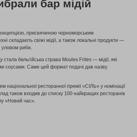
ибрали бар мідій
 концепцією, присвяченою чорноморським
ні складають свіжі мідії, а також локальні продукти —
й уловом риби.
 стала бельгійська страва Moules Frites — мідії, які
ими соусами. Саме цей формат подачі дав назву
м національної ресторанної премії «СІЛЬ» у номінації
лад також входив до списку 100 найкращих ресторанів
лу «Новий час».