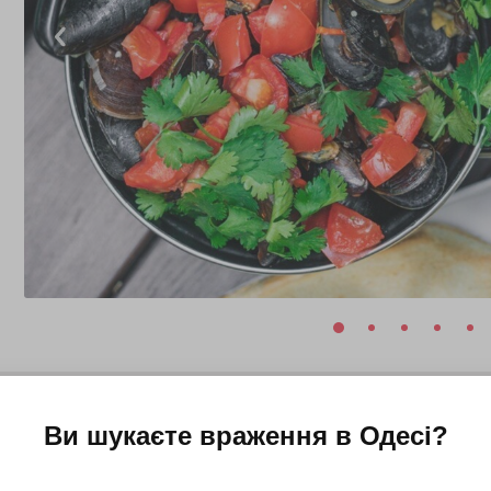
алерія Самофалова)
Ви шукаєте враження в
Одесі
?